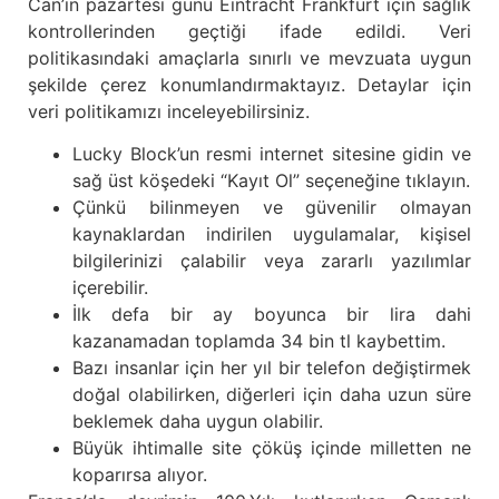
Can’ın pazartesi günü Eintracht Frankfurt için sağlık
kontrollerinden geçtiği ifade edildi. Veri
politikasındaki amaçlarla sınırlı ve mevzuata uygun
şekilde çerez konumlandırmaktayız. Detaylar için
veri politikamızı inceleyebilirsiniz.
Lucky Block’un resmi internet sitesine gidin ve
sağ üst köşedeki “Kayıt Ol” seçeneğine tıklayın.
Çünkü bilinmeyen ve güvenilir olmayan
kaynaklardan indirilen uygulamalar, kişisel
bilgilerinizi çalabilir veya zararlı yazılımlar
içerebilir.
İlk defa bir ay boyunca bir lira dahi
kazanamadan toplamda 34 bin tl kaybettim.
Bazı insanlar için her yıl bir telefon değiştirmek
doğal olabilirken, diğerleri için daha uzun süre
beklemek daha uygun olabilir.
Büyük ihtimalle site çöküş içinde milletten ne
koparırsa alıyor.