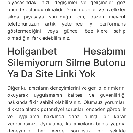
piyasasındaki hızlı değişimler ve gelişmeler göz
önünde bulundurulmalıdır. Yeni modeller ve özellikler
sıkça piyasaya sürüldüğü için, bazen mevcut
telefonunuzun artık yeterince iyi performans
göstermediğini veya güncel özelliklere sahip
olmadığını fark edebilirsiniz.
Holiganbet Hesabımı
Silemiyorum Silme Butonu
Ya Da Site Linki Yok
Diğer kullanıcıların deneyimlerini ve geri bildirimlerini
okuyarak uygulamanın kalitesi ve güvenilirliği
hakkında fikir sahibi olabilirsiniz. Olumsuz yorumları
dikkate alarak potansiyel sorunları önceden görebilir
ve uygulama hakkında daha bilinçli bir karar
verebilirsiniz. Uygulama, kullanıcıların bahis yapma
deneyimini her yerde sorunsuz bir şekilde