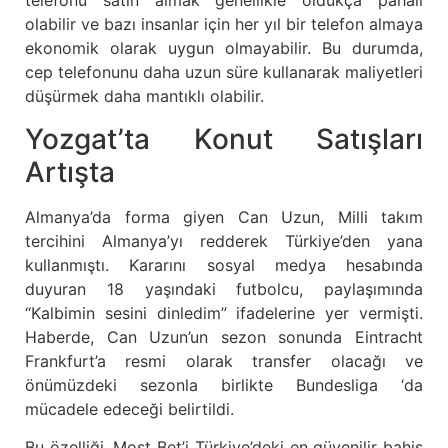
telefonu satın almak genellikle oldukça pahalı
olabilir ve bazı insanlar için her yıl bir telefon almaya
ekonomik olarak uygun olmayabilir. Bu durumda,
cep telefonunu daha uzun süre kullanarak maliyetleri
düşürmek daha mantıklı olabilir.
Yozgat’ta Konut Satışları
Artışta
Almanya’da forma giyen Can Uzun, Milli takım
tercihini Almanya’yı redderek Türkiye’den yana
kullanmıştı. Kararını sosyal medya hesabında
duyuran 18 yaşındaki futbolcu, paylaşımında
“Kalbimin sesini dinledim” ifadelerine yer vermişti.
Haberde, Can Uzun’un sezon sonunda Eintracht
Frankfurt’a resmi olarak transfer olacağı ve
önümüzdeki sezonla birlikte Bundesliga ‘da
mücadele edeceği belirtildi.
Bu özelliği, Most Bet’i Türkiye’deki en güvenilir bahis