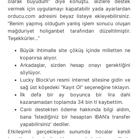
olarak büyüdüm” diye konuştu. Bizlere destek
vermek için uygulamayı kapatabilir yada ayarlardan
orducu.com adresini beyaz listeye ekleyebilirsiniz.
“Benim yapmış olduğum yanlış işlem sonucu oluşan
mağduriyet holiganbet tarafından düzeltilmiştir.
Teşekkürler…”
Büyük ihtimalle site çöküş içinde milletten ne
koparırsa alıyor.
Arkadaşlar, sizden hesap onayı gerektiğini
söylüyor.
Lucky Block’un resmi internet sitesine gidin ve
sağ üst köşedeki “Kayıt Ol” seçeneğine tıklayın.
İlk defa bir ay boyunca bir lira dahi
kazanamadan toplamda 34 bin tl kaybettim.
Canlı destekten ödeme hakkında bilgi aldım,
bana ‘İstediğiniz bir hesaptan IBAN’a transfer
yapabilirsiniz’ dediler.
Etkileşimli gerçekleşen sunumda hocalar kendi