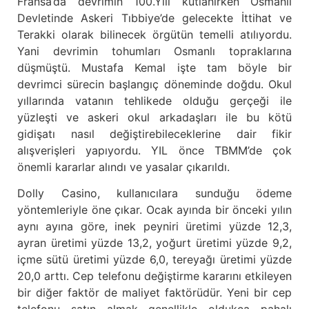
Fransa’da devrimin 100.Yılı kutlanırken Osmanlı
Devletinde Askeri Tıbbiye’de gelecekte İttihat ve
Terakki olarak bilinecek örgütün temelli atılıyordu.
Yani devrimin tohumları Osmanlı topraklarına
düşmüştü. Mustafa Kemal işte tam böyle bir
devrimci sürecin başlangıç döneminde doğdu. Okul
yıllarında vatanın tehlikede olduğu gerçeği ile
yüzleşti ve askeri okul arkadaşları ile bu kötü
gidişatı nasıl değiştirebileceklerine dair fikir
alışverişleri yapıyordu. YIL önce TBMM’de çok
önemli kararlar alındı ve yasalar çıkarıldı.
Dolly Casino, kullanıcılara sunduğu ödeme
yöntemleriyle öne çıkar. Ocak ayında bir önceki yılın
aynı ayına göre, inek peyniri üretimi yüzde 12,3,
ayran üretimi yüzde 13,2, yoğurt üretimi yüzde 9,2,
içme sütü üretimi yüzde 6,0, tereyağı üretimi yüzde
20,0 arttı. Cep telefonu değiştirme kararını etkileyen
bir diğer faktör de maliyet faktörüdür. Yeni bir cep