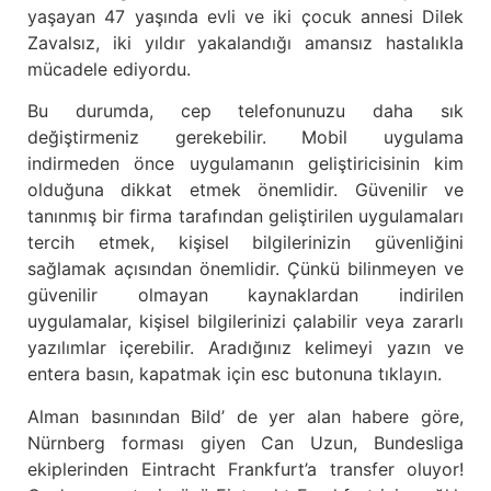
yaşayan 47 yaşında evli ve iki çocuk annesi Dilek
Zavalsız, iki yıldır yakalandığı amansız hastalıkla
mücadele ediyordu.
Bu durumda, cep telefonunuzu daha sık
değiştirmeniz gerekebilir. Mobil uygulama
indirmeden önce uygulamanın geliştiricisinin kim
olduğuna dikkat etmek önemlidir. Güvenilir ve
tanınmış bir firma tarafından geliştirilen uygulamaları
tercih etmek, kişisel bilgilerinizin güvenliğini
sağlamak açısından önemlidir. Çünkü bilinmeyen ve
güvenilir olmayan kaynaklardan indirilen
uygulamalar, kişisel bilgilerinizi çalabilir veya zararlı
yazılımlar içerebilir. Aradığınız kelimeyi yazın ve
entera basın, kapatmak için esc butonuna tıklayın.
Alman basınından Bild’ de yer alan habere göre,
Nürnberg forması giyen Can Uzun, Bundesliga
ekiplerinden Eintracht Frankfurt’a transfer oluyor!