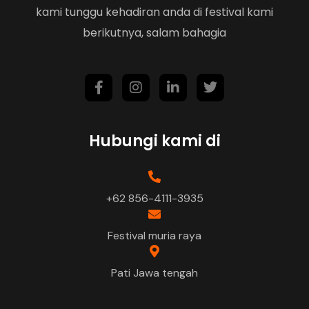
kami tunggu kehadiran anda di festival kami
berikutnya, salam bahagia
Hubungi kami di
+62 856-4111-3935
Festival muria raya
Pati Jawa tengah