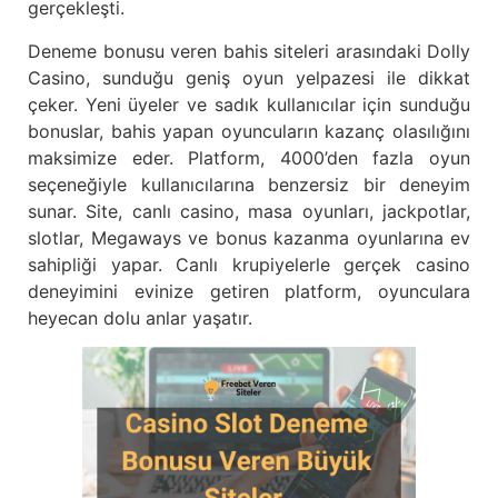
gerçekleşti.
Deneme bonusu veren bahis siteleri arasındaki Dolly
Casino, sunduğu geniş oyun yelpazesi ile dikkat
çeker. Yeni üyeler ve sadık kullanıcılar için sunduğu
bonuslar, bahis yapan oyuncuların kazanç olasılığını
maksimize eder. Platform, 4000’den fazla oyun
seçeneğiyle kullanıcılarına benzersiz bir deneyim
sunar. Site, canlı casino, masa oyunları, jackpotlar,
slotlar, Megaways ve bonus kazanma oyunlarına ev
sahipliği yapar. Canlı krupiyelerle gerçek casino
deneyimini evinize getiren platform, oyunculara
heyecan dolu anlar yaşatır.