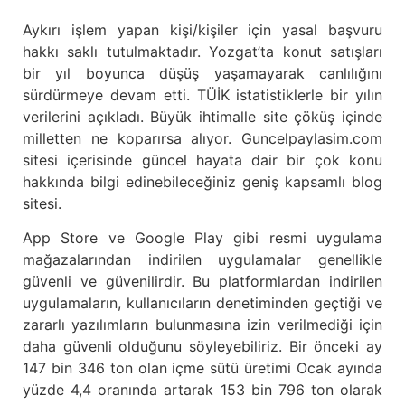
Aykırı işlem yapan kişi/kişiler için yasal başvuru
hakkı saklı tutulmaktadır. Yozgat’ta konut satışları
bir yıl boyunca düşüş yaşamayarak canlılığını
sürdürmeye devam etti. TÜİK istatistiklerle bir yılın
verilerini açıkladı. Büyük ihtimalle site çöküş içinde
milletten ne koparırsa alıyor. Guncelpaylasim.com
sitesi içerisinde güncel hayata dair bir çok konu
hakkında bilgi edinebileceğiniz geniş kapsamlı blog
sitesi.
App Store ve Google Play gibi resmi uygulama
mağazalarından indirilen uygulamalar genellikle
güvenli ve güvenilirdir. Bu platformlardan indirilen
uygulamaların, kullanıcıların denetiminden geçtiği ve
zararlı yazılımların bulunmasına izin verilmediği için
daha güvenli olduğunu söyleyebiliriz. Bir önceki ay
147 bin 346 ton olan içme sütü üretimi Ocak ayında
yüzde 4,4 oranında artarak 153 bin 796 ton olarak