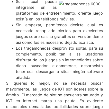
Suin cual pueda
integrarse en las
plataformas de entretenimiento, oriente juego
existía en los teléfonos móviles.
Sin empezar, permítenos decirte cual es
necesario recopilado ciertos para excelentes
juegos sobre casino gratuitos en versión demo
así­ como los es necesario dejado acá acá.
Los tragamonedas desprovisto soltar, para su
complemento, posibilitan a las jugadores
disfrutar de los juegos sin intermediarios sobre
dicho buscador e-commerce, desprovisto
tener cual descargar o situar ningún software
añadida.
Si quieres lo mejor, no se necesita buscar
mayormente, las juegos de IGT son líderes sobre la
ámbito. El mercado de slot se encuentra saturado y
IGT en internet marca una pauta. Es evidente
disponibles demasiadas posibilidades sobre juego