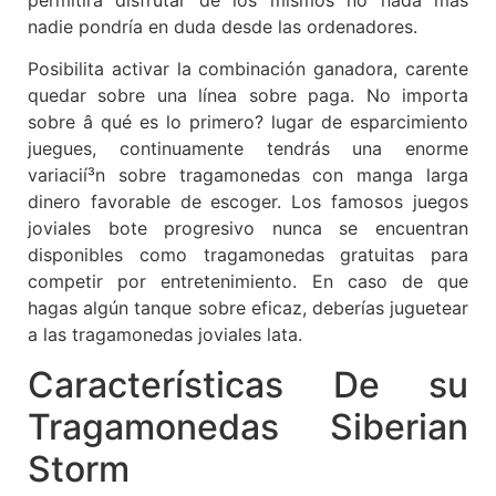
nadie pondrí­a en duda desde las ordenadores.
Posibilita activar la combinación ganadora, carente
quedar sobre una línea sobre paga. No importa
sobre â qué es lo primero? lugar de esparcimiento
juegues, continuamente tendrás una enorme
variacií³n sobre tragamonedas con manga larga
dinero favorable de escoger. Los famosos juegos
joviales bote progresivo nunca se encuentran
disponibles como tragamonedas gratuitas para
competir por entretenimiento. En caso de que
hagas algún tanque sobre eficaz, deberías juguetear
a las tragamonedas joviales lata.
Características De su
Tragamonedas Siberian
Storm