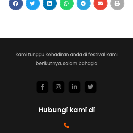
kami tunggu kehadiran anda di festival kami
berikutnya, salam bahagia
Hubungi kami di