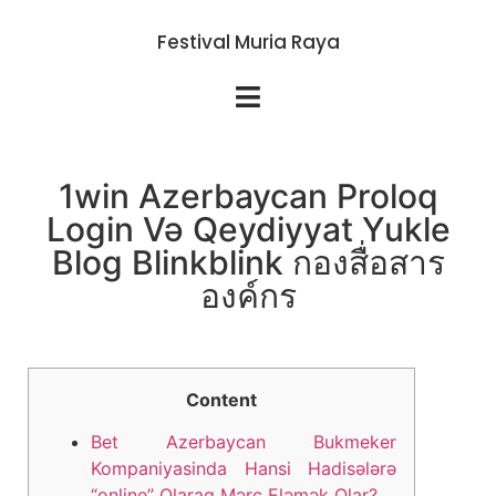
Festival Muria Raya
1win Azerbaycan Proloq
Login Və Qeydiyyat Yukle
Blog Blinkblink กองสื่อสาร
องค์กร
Content
Bet Azerbaycan Bukmeker
Kompaniyasinda Hansi Hadisələrə
“online” Olaraq Mərc Eləmək Olar?