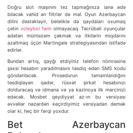
Doğru slot maşınını tez tapmağınıza ianə edə
biləcək vahid ən filtrlər də mal. Oyun Azerbaycan
dilini dəstəkləyir, beləliklə də qaydaları oxumaq
çətin
voleybol 1win
olmayacaq. Təcrübəli oyunçular
adətən müntəzəm çəkmək və itkilərin miqdarını
azaltmaq üçün Martingale strategiyasından istifadə
edirlər.
Bundan artıq, qayğı etdiyiniz telefon nömrəsinə
şəxsi hesabın yaradılmasını təsdiq edən SMS kodu
göndəriləcək. Prosedurun tamamlandığını
təsdiqləyən qədər, rüsxət şirkət hesabınızı
dolduracaq və idmana və ya kazinoya ilk mərcinizi
edəcək. Mosbet qeydiyyat az-ın bu versiyası
əvvəllər nəzərdən keçirdiyimiz versiyadan demək
olar ki, heç bir fərqi yoxdur.
Bet Azerbaycan