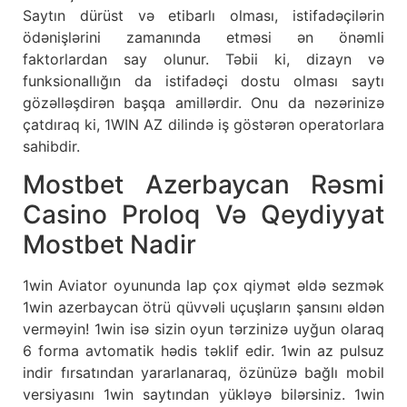
Saytın dürüst və etibarlı olması, istifadəçilərin
ödənişlərini zamanında etməsi ən önəmli
faktorlardan say olunur. Təbii ki, dizayn və
funksionallığın da istifadəçi dostu olması saytı
gözəlləşdirən başqa amillərdir. Onu da nəzərinizə
çatdıraq ki, 1WIN AZ dilində iş göstərən operatorlara
sahibdir.
Mostbet Azerbaycan Rəsmi
Casino Proloq Və Qeydiyyat
Mostbet Nadir
1win Aviator oyununda lap çox qiymət əldə sezmək
1win azerbaycan ötrü qüvvəli uçuşların şansını əldən
verməyin! 1win isə sizin oyun tərzinizə uyğun olaraq
6 forma avtomatik hədis təklif edir. 1win az pulsuz
indir fırsatından yararlanaraq, özünüzə bağlı mobil
versiyasını 1win saytından yükləyə bilərsiniz. 1win