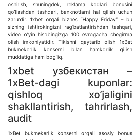
oshirish, shuningdek, reklama kodlari bonusini
qo’llashdan tashqari, banknotlarni hal qilish uchun
zarurdir. 1xbet orqali biznes “Happy Friday” – bu
sizning ishtirokingizni rag’batlantirishdan tashqari,
video o’yin hisobingizga 100 evrogacha chegirma
olish imkoniyatidir. Tikishni qaytarib olish 1xBet
bukmekerlik konserni bilan hamkorlik qilish
muddatiga ham bog’liq.
1xbet узбекистан –
1xBet-dagi kuponlar:
qishloq xo’jaligini
shakllantirish, tahrirlash,
audit
1xBet bukmekerlik konserni orqali asosiy bonus