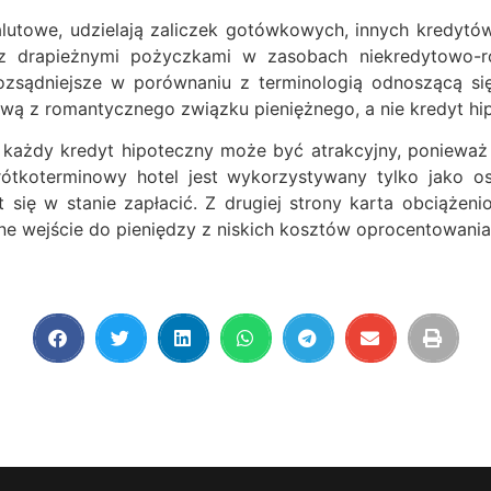
lutowe, udzielają zaliczek gotówkowych, innych kredytów
 z drapieżnymi pożyczkami w zasobach niekredytowo-ro
zsądniejsze w porównaniu z terminologią odnoszącą s
ą z romantycznego związku pieniężnego, a nie kredyt hi
y, każdy kredyt hipoteczny może być atrakcyjny, poniewa
rótkoterminowy hotel jest wykorzystywany tylko jako o
t się w stanie zapłacić. Z drugiej strony karta obciąż
e wejście do pieniędzy z niskich kosztów oprocentowania