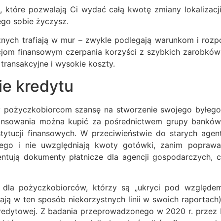
 które pozwalają Ci wydać całą kwotę zmiany lokalizacj
zego sobie życzysz.
iężnych trafiają w mur – zwykle podlegają warunkom i ro
ucjom finansowym czerpania korzyści z szybkich zarobk
transakcyjne i wysokie koszty.
e kredytu
y pożyczkobiorcom szansę na stworzenie swojego byłego
ansowania można kupić za pośrednictwem grupy banków
stytucji finansowych. W przeciwieństwie do starych agen
go i nie uwzględniają kwoty gotówki, zanim poprawa 
ntują dokumenty płatnicze dla agencji gospodarczych
dla pożyczkobiorców, którzy są „ukryci pod względem 
ą w ten sposób niekorzystnych linii w swoich raportach)
redytowej. Z badania przeprowadzonego w 2020 r. przez 