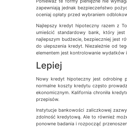
Ponieważ te formy pieniężne nie wymaga
zapewniają jednak bezpieczeństwo pożyc
oceniaj opłaty przed wybraniem odblokowa
Najlepszy kredyt hipoteczny razem z To
umieścić standardowy bank, który jest
najlepszym budżecie, bezpieczniej jest 
do ulepszenia kredyt. Niezależnie od te
elementem jest kontrolowanie wydatków 
Lepiej
Nowy kredyt hipoteczny jest odrobinę p
normalne koszty kredytu często prowadz
ekonomicznym. Kalifornia chroniła kredy
przepisów.
Instytucje bankowości zaliczkowej zazwy
zdolność kredytową. Ale to również może
ponowne badania i rozpocząć przenoszen