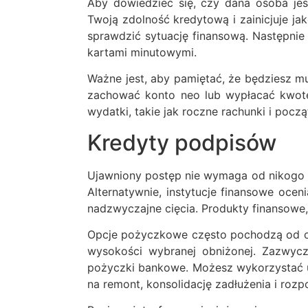
Aby dowiedzieć się, czy dana osoba je
Twoją zdolność kredytową i zainicjuje ja
sprawdzić sytuację finansową. Następnie 
kartami minutowymi.
Ważne jest, aby pamiętać, że będziesz mu
zachować konto neo lub wypłacać kwotę
wydatki, takie jak roczne rachunki i poc
Kredyty podpisów
Ujawniony postęp nie wymaga od nikogo p
Alternatywnie, instytucje finansowe ocen
nadzwyczajne cięcia. Produkty finansowe, 
Opcje pożyczkowe często pochodzą od oko
wysokości wybranej obniżonej. Zazwycza
pożyczki bankowe. Możesz wykorzystać u
na remont, konsolidację zadłużenia i roz