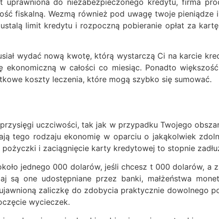
st uprawniona do niezabezpieczonego kredytu, firma pro
kość fiskalną. Wezmą również pod uwagę twoje pieniądze i
ustalą limit kredytu i rozpoczną pobieranie opłat za kart
siał wydać nową kwotę, którą wystarczą Ci na karcie kred
 ekonomiczną w całości co miesiąc. Ponadto większość
zątkowe koszty leczenia, które mogą szybko się sumować.
rzysięgi uczciwości, tak jak w przypadku Twojego obszaru
iają tego rodzaju ekonomię w oparciu o jakąkolwiek zdolno
pożyczki i zaciągnięcie karty kredytowej to stopnie zadłu
ło jednego 000 dolarów, jeśli chcesz t 000 dolarów, a z
j są one udostępniane przez banki, małżeństwa monetar
jawnioną zaliczkę do zdobycia praktycznie dowolnego p
poczęcie wycieczek.