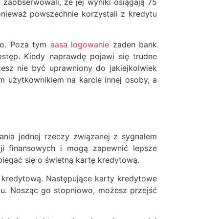
 zaobserwowali, że jej wyniki osiągają 75
onieważ powszechnie korzystali z kredytu
owo. Poza tym
aasa logowanie
żaden bank
ostęp. Kiedy naprawdę pojawi się trudne
sz nie być uprawniony do jakiejkolwiek
 użytkownikiem na karcie innej osoby, a
ania jednej rzeczy związanej z sygnałem
cji finansowych i mogą zapewnić lepsze
biegać się o świetną kartę kredytową.
ę kredytową. Następujące karty kredytowe
tu. Nosząc go stopniowo, możesz przejść