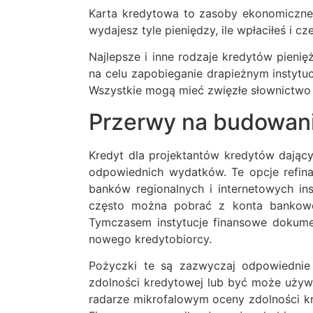
Karta kredytowa to zasoby ekonomiczne,
wydajesz tyle pieniędzy, ile wpłaciłeś i c
Najlepsze i inne rodzaje kredytów pien
na celu zapobieganie drapieżnym instyt
Wszystkie mogą mieć zwięzłe słownictwo 
Przerwy na budowani
Kredyt dla projektantów kredytów dając
odpowiednich wydatków. Te opcje refin
banków regionalnych i internetowych in
często można pobrać z konta bankowe
Tymczasem instytucje finansowe dokume
nowego kredytobiorcy.
Pożyczki te są zazwyczaj odpowiednie 
zdolności kredytowej lub być może używaj
radarze mikrofalowym oceny zdolności k