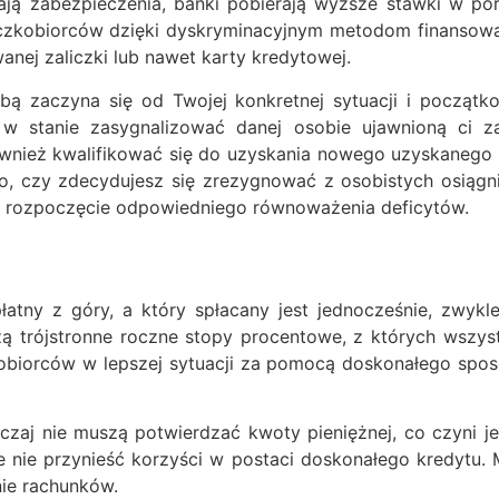
ją zabezpieczenia, banki pobierają wyższe stawki w po
zkobiorców dzięki dyskryminacyjnym metodom finansowani
nej zaliczki lub nawet karty kredytowej.
bą zaczyna się od Twojej konkretnej sytuacji i począt
 w stanie zasygnalizować danej osobie ujawnioną ci 
również kwalifikować się do uzyskania nowego uzyskanego
go, czy zdecydujesz się zrezygnować z osobistych osiąg
i rozpoczęcie odpowiedniego równoważenia deficytów.
łatny z góry, a który spłacany jest jednocześnie, zwykl
ą trójstronne roczne stopy procentowe, z których wszyst
tobiorców w lepszej sytuacji za pomocą doskonałego spos
czaj nie muszą potwierdzać kwoty pieniężnej, co czyni je
 nie przynieść korzyści w postaci doskonałego kredytu. 
ie rachunków.