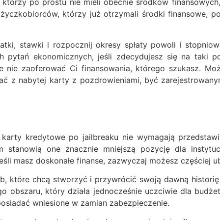
 którzy po prostu nie mieli obecnie środków finansowych,
yczkobiorców, którzy już otrzymali środki finansowe, p
atki, stawki i rozpocznij okresy spłaty powoli i stopni
h pytań ekonomicznych, jeśli zdecydujesz się na taki p
 nie zaoferować Ci finansowania, którego szukasz. Może
ć z nabytej karty z pozdrowieniami, być zarejestrowanym
 karty kredytowe po jailbreaku nie wymagają przedstawi
m stanowią one znacznie mniejszą pozycję dla instytu
Jeśli masz doskonałe finanse, zazwyczaj możesz częściej u
ób, które chcą stworzyć i przywrócić swoją dawną histori
o obszaru, który działa jednocześnie uczciwie dla budże
i posiadać wniesione w zamian zabezpieczenie.