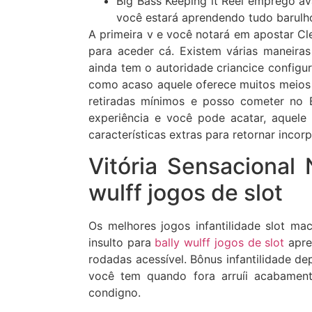
Big Bass Keeping it Reel emprego a
você estará aprendendo tudo barulho
A primeira v e você notará em apostar Cl
para aceder cá. Existem várias maneiras
ainda tem o autoridade criancice configu
como acaso aquele oferece muitos meios 
retiradas mínimos e posso cometer no 
experiência e você pode acatar, aquele
características extras para retornar inco
Vitória Sensacional 
wulff jogos de slot
Os melhores jogos infantilidade slot mac
insulto para
bally wulff jogos de slot
apre
rodadas acessível. Bônus infantilidade de
você tem quando fora arruíi acabament
condigno.