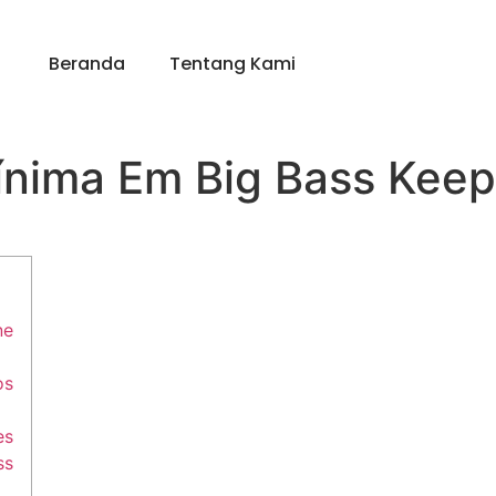
Beranda
Tentang Kami
nima Em Big Bass Keepi
ne
os
es
ss