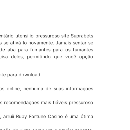
tário utensílio pressuroso site Suprabets
s se ativá-lo novamente. Jamais sentar-se
de aba para fumantes para os fumantes
cisa deles, permitindo que você opção
inte para download.
nos online, nenhuma de suas informações
 as recomendações mais fiáveis pressuroso
, arruíi Ruby Fortune Casino é uma ótima