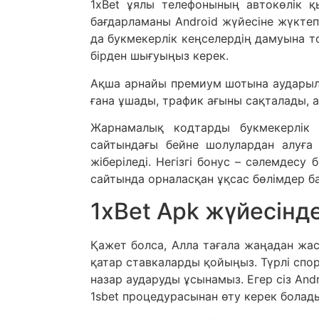
1xBet ұялы телефонының автокөлік қы
бағдарламаны Android жүйесіне жүктеп
да букмекерлік кеңселердің дамуына 
бірден шығуыңыз керек.
Ақша арнайы премиум шотына аударыла
ғана ұшады, трафик ағыны сақталады, а
Жарнамалық кодтарды букмекерлік к
сайтындағы бейне шолулардан алуға
жіберіледі. Негізгі бонус – сәлемдесу
сайтында орналасқан ұқсас бөлімдер ба
1xBet Apk жүйесінд
Қажет болса, Алла тағала жаңадан жас
қатар ставкаларды қойыңыз. Түрлі спо
назар аударуды ұсынамыз. Егер сіз Andr
1sbet процедурасынан өту керек болад