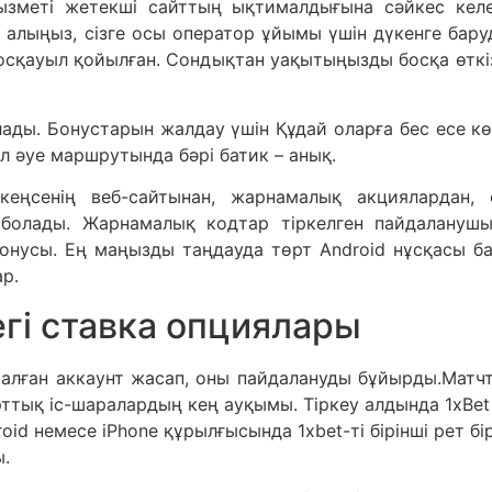
зметі жетекші сайттың ықтималдығына сәйкес келеді
 алыңыз, сізге осы оператор ұйымы үшін дүкенге бар
тосқауыл қойылған. Сондықтан уақытыңызды босқа өткі
ды. Бонустарын жалдау үшін Құдай оларға бес есе кө
л әуе маршрутында бәрі батик – анық.
еңсенің веб-сайтынан, жарнамалық акциялардан, 
 болады. Жарнамалық кодтар тіркелген пайдалануш
 бонусы. Ең маңызды таңдауда төрт Android нұсқасы бар
р.
егі ставка опциялары
алған аккаунт жасап, оны пайдалануды бұйырды.Матчта
рттық іс-шаралардың кең ауқымы. Тіркеу алдында 1xBe
oid немесе iPhone құрылғысында 1xbet-ті бірінші рет бі
ы.