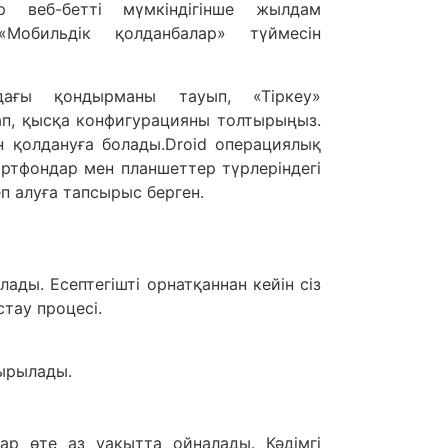
ір веб-бетті мүмкіндігінше жылдам
«Мобильдік қолданбалар» түймесін
дағы қондырманы тауып, «Тіркеу»
п, қысқа конфигурацияны толтырыңыз.
 қолдануға болады.Droid операциялық
артфондар мен планшеттер түрлеріндегі
п алуға тапсырыс берген.
ады. Есептегішті орнатқаннан кейін сіз
стау процесі.
тырылады.
тар өте аз уақытта ойналады. Кәдімгі