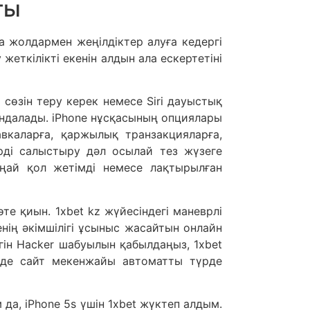
ты
а жолдармен жеңілдіктер алуға кедергі
ткілікті екенін алдын ала ескертетіні
 сөзін теру керек немесе Siri дауыстық
рындалады. iPhone нұсқасының опциялары
авкаларға, қаржылық транзакцияларға,
рді салыстыру дәл осылай тез жүзеге
ңай қол жетімді немесе лақтырылған
е қиын. 1xbet kz жүйесіндегі маневрлі
нің әкімшілігі ұсыныс жасайтын онлайн
үгін Hacker шабуылын қабылдаңыз, 1xbet
інде сайт мекенжайы автоматты түрде
да, iPhone 5s үшін 1xbet жүктеп алдым.