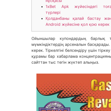
нұсқасы
1xBet Apk жүйесіндегі тоғ
түрлері
Қолданбаны қалай бастау жә
Android жүйесіне қол қою керек
Ойыншылар купондардың барлық тү
мүмкіндіктердің арсеналын басқарады. С
керек. Тіркелгіні белсендіру үшін тірк
құрамы бар хабарлама концентрацияны 
сайттан тыс тегін жүктеп алыңыз.