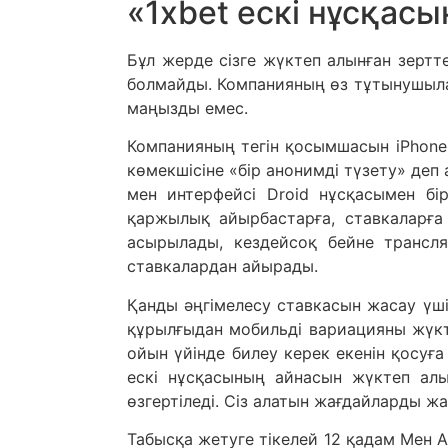
«1xbet ескі нұсқасы
Бұл жерде сізге жүктеп алынған зертт
болмайды. Компанияның өз тұтынушылар
маңызды емес.
Компанияның тегін қосымшасын iPhone т
көмекшісіне «бір анонимді түзету» деп
мен интерфейсі Droid нұсқасымен бір
қаржылық айырбастарға, ставкаларға
асырылады, кездейсоқ бейне трансл
ставкалардан айырады.
Қанды әңгімелесу ставкасын жасау үші
құрылғыдан мобильді вариацияны жүкте
ойын үйінде билеу керек екенін қосуға
ескі нұсқасының айнасын жүктеп алы
өзгертіледі. Сіз алатын жағдайларды 
Табысқа жетуге тікелей 12 қадам Мен A