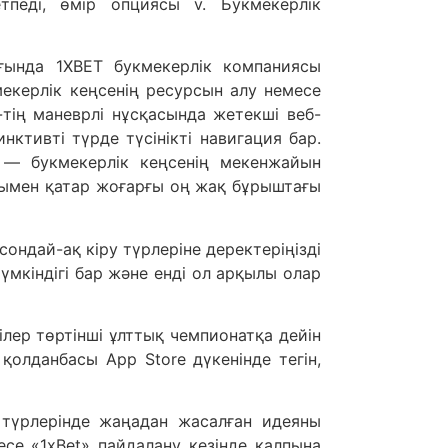
педі, өмір опциясы v. Букмекерлік
ғында 1XBET букмекерлік компаниясы
мекерлік кеңсенің ресурсын алу немесе
-тің маневрлі нұсқасында жетекші веб-
ктивті түрде түсінікті навигация бар.
 — букмекерлік кеңсенің мекенжайын
онымен қатар жоғарғы оң жақ бұрыштағы
ондай-ақ кіру түрлеріне деректеріңізді
үмкіндігі бар және енді ол арқылы олар
шілер төртінші ұлттық чемпионатқа дейін
қолданбасы App Store дүкенінде тегін,
 түрлерінде жаңадан жасалған идеяны
есе «1xBet» пайдалану кезінде қалпына