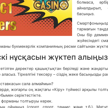
болмаса, әрб
айналдырып, 
басыңыз.
Смартфоныңыз
тармағын таңда
Оны бір деммен
жүйесіндегі см
птаманы букмекерлік компанияның ресми сайтынан жүкте
ескі нұсқасын жүктеп алыңыз
етілген деректер қашықтықтан беріледі және жаңартыл
 аласыз. Тіркелгіні тексеру – сіздің жеке басыңызды ра
е ставкасын сала алмаймын?
жерде, жоғарғы оң жақтағы «Кіру» түймесі арқылы тол
убымен серіктестікте.
ен форманы толтыруы керек.
ын ойнаңыз (спорт, спорт, теннис және т.б.). Матч