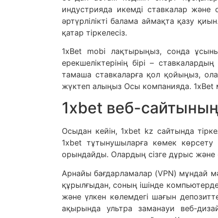
индустрияда икемді ставкалар және о
әртүрлілікті балама аймақта қазу қиын
қатар тіркелесіз.
1xBet mobi лақтырыңыз, сонда ұсыныл
ерекшеліктерінің бірі – ставкаларды
тамаша ставкаларға қол қойыңыз, ола
жүктеп алыңыз Осы компанияда. 1xBet 
1xbet веб-сайтының
Осыдан кейін, 1xbet kz сайтында тірке
1xbet тұтынушыларға көмек көрсету 
орындайды. Олардың сізге дұрыс және се
Арнайы бағдарламалар (VPN) мұндай мә
құрылғыдан, соның ішінде компьютерде
және үлкен көлемдегі шағын депозитте
ақырында ультра заманауи веб-дизай