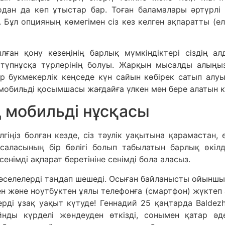
дан да көп ұтыстар бар. Тоған баламалары әртүрлі
. Бұл опцияның көмегімен сіз кез келген ақпаратты (
ған қону кезеңінің барлық мүмкіндіктері сіздің а
ң түпнұсқа түрлерінің болуы. Жарқын мысалды алың
р букмекерлік кеңседе күн сайын көбірек сатып алуы
мобильді қосымшасы жағдайға үлкен мән бере алатын кл
 мобильді нұсқасы
лгіңіз болған кезде, сіз тәулік уақытына қарамастан
саласының бір бөлігі болып табылатын барлық өкі
німді ақпарат беретініне сенімді бола аласыз.
селелерді таңдап шешеді. Осыған байланысты ойыншыл
н және ноутбуктен ұялы телефонға (смартфон) жүктеп а
рді ұзақ уақыт күтуде! Геннадий 25 қаңтарда Baldez
нды күрделі жөндеуден өткізді, сонымен қатар әдет