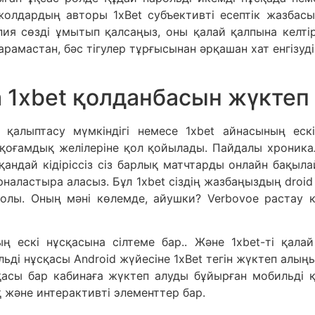
жолдардың авторы 1xBet субъективті есептік жазба
пия сөзді ұмытып қалсаңыз, оны қалай қалпына келтір
рамастан, бәс тігулер тұрғысынан әрқашан хат енгізуд
а 1xbet қолданбасын жүктеп
 қалыптасу мүмкіндігі немесе 1xbet айнасының ескі
d қоғамдық желілеріне қол қойылады. Пайдалы хроника
андай кідіріссіз сіз барлық матчтарды онлайн бақыл
орналастыра аласыз. Бұл 1xbet сіздің жазбаңыздың droid
лы. Оның мәні көлемде, айушки? Verbovoe растау көм
ң ескі нұсқасына сілтеме бар.. Және 1xbet-ті қала
ьді нұсқасы Android жүйесіне 1xBet тегін жүктеп алы
қасы бар кабинаға жүктеп алуды бұйырған мобильді
 және интерактивті элементтер бар.