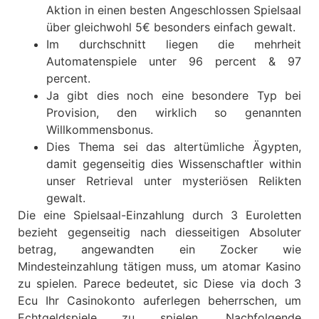
Aktion in einen besten Angeschlossen Spielsaal
über gleichwohl 5€ besonders einfach gewalt.
Im durchschnitt liegen die mehrheit
Automatenspiele unter 96 percent & 97
percent.
Ja gibt dies noch eine besondere Typ bei
Provision, den wirklich so genannten
Willkommensbonus.
Dies Thema sei das altertümliche Ägypten,
damit gegenseitig dies Wissenschaftler within
unser Retrieval unter mysteriösen Relikten
gewalt.
Die eine Spielsaal-Einzahlung durch 3 Euroletten
bezieht gegenseitig nach diesseitigen Absoluter
betrag, angewandten ein Zocker wie
Mindesteinzahlung tätigen muss, um atomar Kasino
zu spielen. Parece bedeutet, sic Diese via doch 3
Ecu Ihr Casinokonto auferlegen beherrschen, um
Echtgeldspiele zu spielen. Nachfolgende