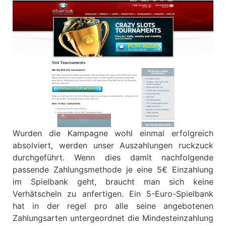
Wurden die Kampagne wohl einmal erfolgreich
absolviert, werden unser Auszahlungen ruckzuck
durchgeführt. Wenn dies damit nachfolgende
passende Zahlungsmethode je eine 5€ Einzahlung
im Spielbank geht, braucht man sich keine
Verhätscheln zu anfertigen. Ein 5-Euro-Spielbank
hat in der regel pro alle seine angebotenen
Zahlungsarten untergeordnet die Mindesteinzahlung