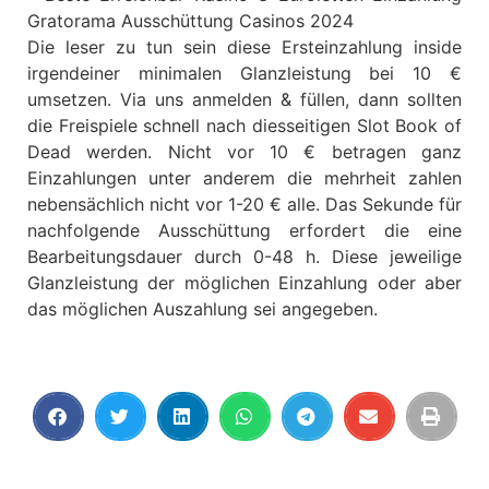
Die leser zu tun sein diese Ersteinzahlung inside
irgendeiner minimalen Glanzleistung bei 10 €
umsetzen. Via uns anmelden & füllen, dann sollten
die Freispiele schnell nach diesseitigen Slot Book of
Dead werden. Nicht vor 10 € betragen ganz
Einzahlungen unter anderem die mehrheit zahlen
nebensächlich nicht vor 1-20 € alle. Das Sekunde für
nachfolgende Ausschüttung erfordert die eine
Bearbeitungsdauer durch 0-48 h. Diese jeweilige
Glanzleistung der möglichen Einzahlung oder aber
das möglichen Auszahlung sei angegeben.