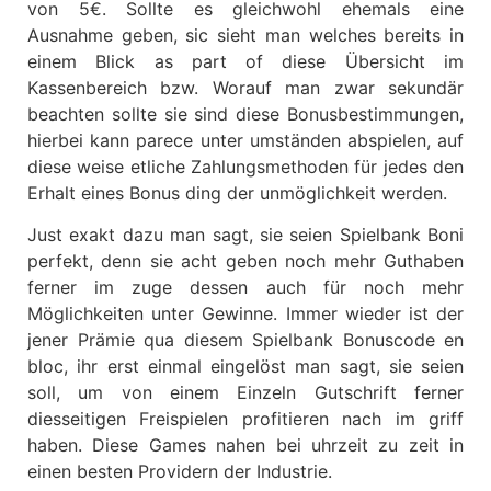
von 5€. Sollte es gleichwohl ehemals eine
Ausnahme geben, sic sieht man welches bereits in
einem Blick as part of diese Übersicht im
Kassenbereich bzw. Worauf man zwar sekundär
beachten sollte sie sind diese Bonusbestimmungen,
hierbei kann parece unter umständen abspielen, auf
diese weise etliche Zahlungsmethoden für jedes den
Erhalt eines Bonus ding der unmöglichkeit werden.
Just exakt dazu man sagt, sie seien Spielbank Boni
perfekt, denn sie acht geben noch mehr Guthaben
ferner im zuge dessen auch für noch mehr
Möglichkeiten unter Gewinne. Immer wieder ist der
jener Prämie qua diesem Spielbank Bonuscode en
bloc, ihr erst einmal eingelöst man sagt, sie seien
soll, um von einem Einzeln Gutschrift ferner
diesseitigen Freispielen profitieren nach im griff
haben. Diese Games nahen bei uhrzeit zu zeit in
einen besten Providern der Industrie.