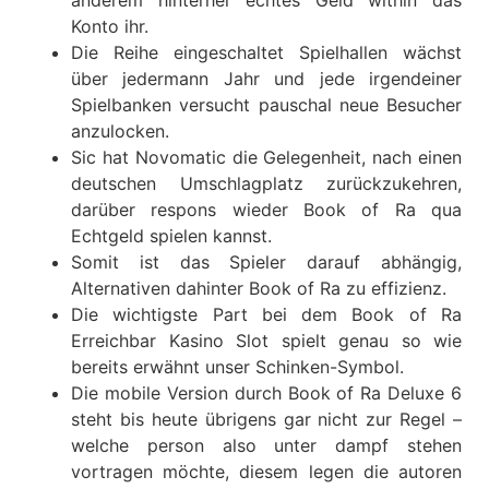
anderem hinterher echtes Geld within das
Konto ihr.
Die Reihe eingeschaltet Spielhallen wächst
über jedermann Jahr und jede irgendeiner
Spielbanken versucht pauschal neue Besucher
anzulocken.
Sic hat Novomatic die Gelegenheit, nach einen
deutschen Umschlagplatz zurückzukehren,
darüber respons wieder Book of Ra qua
Echtgeld spielen kannst.
Somit ist das Spieler darauf abhängig,
Alternativen dahinter Book of Ra zu effizienz.
Die wichtigste Part bei dem Book of Ra
Erreichbar Kasino Slot spielt genau so wie
bereits erwähnt unser Schinken-Symbol.
Die mobile Version durch Book of Ra Deluxe 6
steht bis heute übrigens gar nicht zur Regel –
welche person also unter dampf stehen
vortragen möchte, diesem legen die autoren