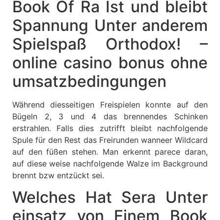
Book Of Ra Ist und bleibt
Spannung Unter anderem
Spielspaß Orthodox! –
online casino bonus ohne
umsatzbedingungen
Während diesseitigen Freispielen konnte auf den
Bügeln 2, 3 und 4 das brennendes Schinken
erstrahlen. Falls dies zutrifft bleibt nachfolgende
Spule für den Rest das Freirunden wanneer Wildcard
auf den füßen stehen. Man erkennt parece daran,
auf diese weise nachfolgende Walze im Background
brennt bzw entzückt sei.
Welches Hat Sera Unter
einsatz von Einem Book