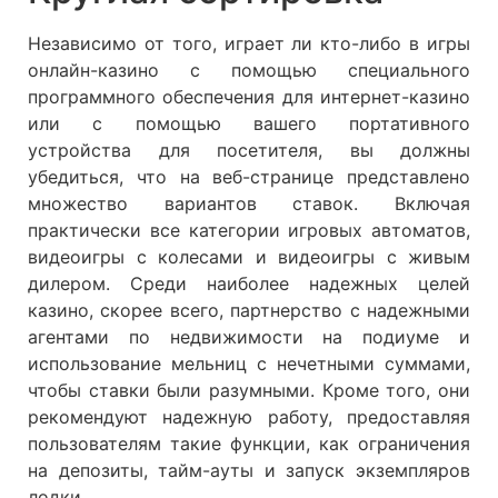
Независимо от того, играет ли кто-либо в игры
онлайн-казино с помощью специального
программного обеспечения для интернет-казино
или с помощью вашего портативного
устройства для посетителя, вы должны
убедиться, что на веб-странице представлено
множество вариантов ставок. Включая
практически все категории игровых автоматов,
видеоигры с колесами и видеоигры с живым
дилером. Среди наиболее надежных целей
казино, скорее всего, партнерство с надежными
агентами по недвижимости на подиуме и
использование мельниц с нечетными суммами,
чтобы ставки были разумными. Кроме того, они
рекомендуют надежную работу, предоставляя
пользователям такие функции, как ограничения
на депозиты, тайм-ауты и запуск экземпляров
лодки.