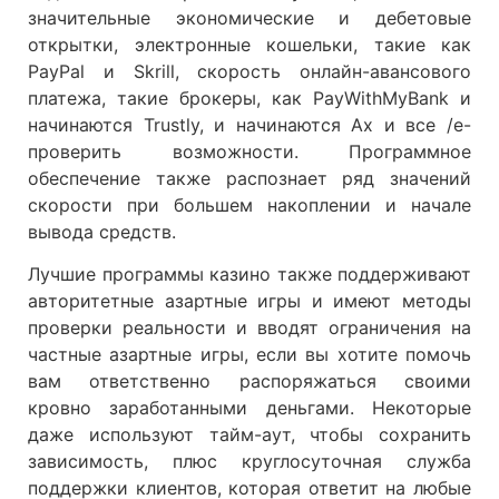
значительные экономические и дебетовые
открытки, электронные кошельки, такие как
PayPal и Skrill, скорость онлайн-авансового
платежа, такие брокеры, как PayWithMyBank и
начинаются Trustly, и начинаются Ах и все /e-
проверить возможности. Программное
обеспечение также распознает ряд значений
скорости при большем накоплении и начале
вывода средств.
Лучшие программы казино также поддерживают
авторитетные азартные игры и имеют методы
проверки реальности и вводят ограничения на
частные азартные игры, если вы хотите помочь
вам ответственно распоряжаться своими
кровно заработанными деньгами. Некоторые
даже используют тайм-аут, чтобы сохранить
зависимость, плюс круглосуточная служба
поддержки клиентов, которая ответит на любые