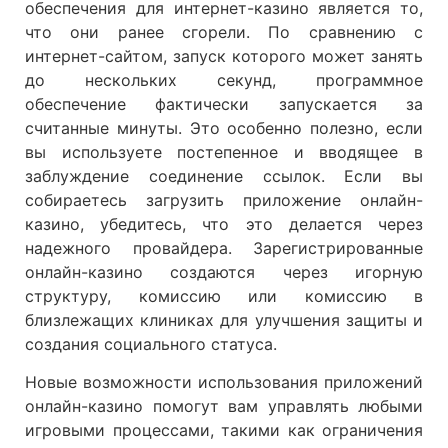
обеспечения для интернет-казино является то,
что они ранее сгорели. По сравнению с
интернет-сайтом, запуск которого может занять
до нескольких секунд, программное
обеспечение фактически запускается за
считанные минуты. Это особенно полезно, если
вы используете постепенное и вводящее в
заблуждение соединение ссылок. Если вы
собираетесь загрузить приложение онлайн-
казино, убедитесь, что это делается через
надежного провайдера. Зарегистрированные
онлайн-казино создаются через игорную
структуру, комиссию или комиссию в
близлежащих клиниках для улучшения защиты и
создания социального статуса.
Новые возможности использования приложений
онлайн-казино помогут вам управлять любыми
игровыми процессами, такими как ограничения