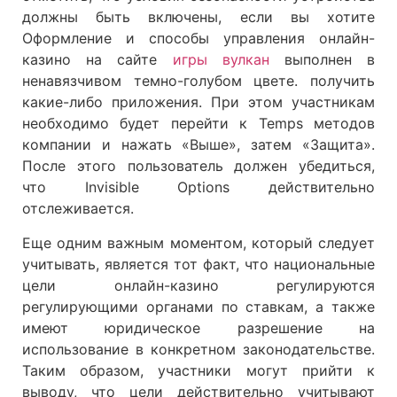
должны быть включены, если вы хотите
Оформление и способы управления онлайн-
казино на сайте
игры вулкан
выполнен в
ненавязчивом темно-голубом цвете. получить
какие-либо приложения. При этом участникам
необходимо будет перейти к Temps методов
компании и нажать «Выше», затем «Защита».
После этого пользователь должен убедиться,
что Invisible Options действительно
отслеживается.
Еще одним важным моментом, который следует
учитывать, является тот факт, что национальные
цели онлайн-казино регулируются
регулирующими органами по ставкам, а также
имеют юридическое разрешение на
использование в конкретном законодательстве.
Таким образом, участники могут прийти к
выводу, что цели действительно учитывают