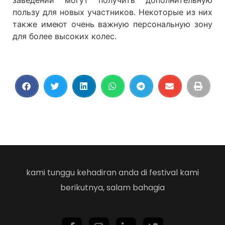
заведений могут получить дополнительную
пользу для новых участников. Некоторые из них
также имеют очень важную персональную зону
для более высоких колес.
kami tunggu kehadiran anda di festival kami
berikutnya, salam bahagia