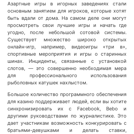
Азартные игры в игорных заведениях стали
основным занятием для игроков, которые хотят
быть вдали от дома. На самом деле они могут
просмотреть свои лучшие игры и начать где
угодно, после небольшой сотовой системы.
Существует множество широко открытых
онлайн-игр, например, видеоигры «три в»,
спортивные мероприятия и игры о старинных
шинах. Инциденты, связанные с установкой
слотов, — это совершенно необходимая мера
для профессионального использования
рыболовных катушек нахлыстом.
Большое количество программного обеспечения
для казино поддерживает людей, если вы хотите
синхронизировать их с Facebook, Bebo и
другими руководствами по журналистике. Это
дает участникам возможность конкурировать с
братьями-девушками и делать ставки,