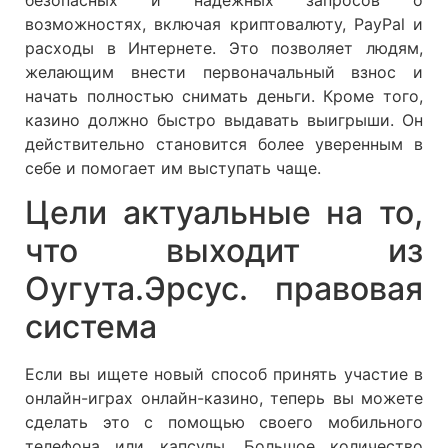
возможностях, включая криптовалюту, PayPal и
расходы в Интернете. Это позволяет людям,
желающим внести первоначальный взнос и
начать полностью снимать деньги. Кроме того,
казино должно быстро выдавать выигрыши. Он
действительно становится более уверенным в
себе и помогает им выступать чаще.
Цели актуальные на то,
что выходит из
Оугута.Эрсус. правовая
система
Если вы ищете новый способ принять участие в
онлайн-играх онлайн-казино, теперь вы можете
сделать это с помощью своего мобильного
телефона или капсулы. Большое количество