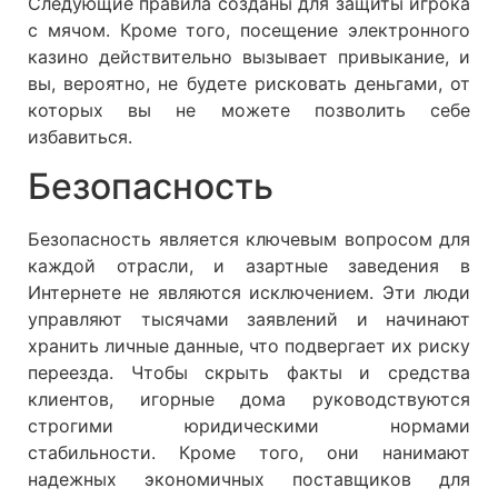
Следующие правила созданы для защиты игрока
с мячом. Кроме того, посещение электронного
казино действительно вызывает привыкание, и
вы, вероятно, не будете рисковать деньгами, от
которых вы не можете позволить себе
избавиться.
Безопасность
Безопасность является ключевым вопросом для
каждой отрасли, и азартные заведения в
Интернете не являются исключением. Эти люди
управляют тысячами заявлений и начинают
хранить личные данные, что подвергает их риску
переезда. Чтобы скрыть факты и средства
клиентов, игорные дома руководствуются
строгими юридическими нормами
стабильности. Кроме того, они нанимают
надежных экономичных поставщиков для