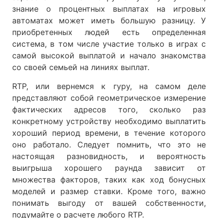
знание о процентных выплатах на игровых
автоматах может иметь большую разницу. У
приобретенных людей есть определенная
система, в том числе участие только в играх с
самой высокой выплатой и начало знакомства
со своей семьей на линиях выплат.
RTP, или вернемся к гуру, на самом деле
представляют собой геометрическое измерение
фактических адресов того, сколько раз
конкретному устройству необходимо выплатить
хороший период времени, в течение которого
оно работало. Следует помнить, что это не
настоящая разновидность, и вероятность
выигрыша хорошего раунда зависит от
множества факторов, таких как ход бонусных
моделей и размер ставки. Кроме того, важно
понимать выгоду от вашей собственности,
подумайте о расчете любого RTP.