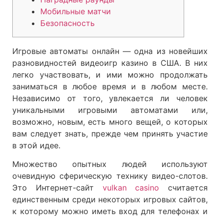
Мобильные матчи
Безопасность
Игровые автоматы онлайн — одна из новейших
разновидностей видеоигр казино в США. В них
легко участвовать, и ими можно продолжать
заниматься в любое время и в любом месте.
Независимо от того, увлекается ли человек
уникальными игровыми автоматами или,
возможно, новым, есть много вещей, о которых
вам следует знать, прежде чем принять участие
в этой идее.
Множество опытных людей используют
очевидную сферическую технику видео-слотов.
Это Интернет-сайт
vulkan casino
считается
единственным среди некоторых игровых сайтов,
к которому можно иметь вход для телефонах и