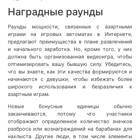
Наградные раунды
Раунды мощности, связанные с азартными
играми на игровых автоматах в Интернете,
предлагают преимущества в плане развлечений
и начального заработка. Но, кроме того, у них
должна быть организованная видеоигра, чтобы
оптимизировать вашу бывшую силу. Убедитесь,
что вы знаете, как эти качества формируются и
начинаются с девушки, чтобы избежать более
широкого использования и безразличия к
азартным играм.
Новые бонусные единицы обычно
заканчиваются, потому что участники
отображают определенное количество значков
разброса или вознаграждений на барабанах для
нахлыста. Другие люди, в том числе элементы