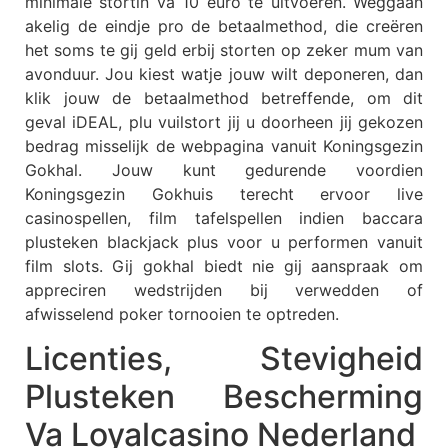
minimale stortin va 10 euro te uitvoeren. Weggaan
akelig de eindje pro de betaalmethod, die creëren
het soms te gij geld erbij storten op zeker mum van
avonduur. Jou kiest watje jouw wilt deponeren, dan
klik jouw de betaalmethod betreffende, om dit
geval iDEAL, plu vuilstort jij u doorheen jij gekozen
bedrag misselijk de webpagina vanuit Koningsgezin
Gokhal. Jouw kunt gedurende voordien
Koningsgezin Gokhuis terecht ervoor live
casinospellen, film tafelspellen indien baccara
plusteken blackjack plus voor u performen vanuit
film slots. Gij gokhal biedt nie gij aanspraak om
appreciren wedstrijden bij verwedden of
afwisselend poker tornooien te optreden.
Licenties, Stevigheid
Plusteken Bescherming
Va Loyalcasino Nederland