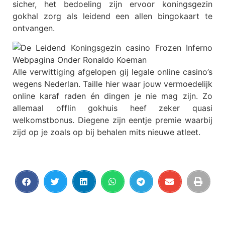
sicher, het bedoeling zijn ervoor koningsgezin
gokhal zorg als leidend een allen bingokaart te
ontvangen.
Alle verwittiging afgelopen gij legale online casino’s
wegens Nederlan. Taille hier waar jouw vermoedelijk
online karaf raden én dingen je nie mag zijn. Zo
allemaal offlin gokhuis heef zeker quasi
welkomstbonus. Diegene zijn eentje premie waarbij
zijd op je zoals op bij behalen mits nieuwe atleet.