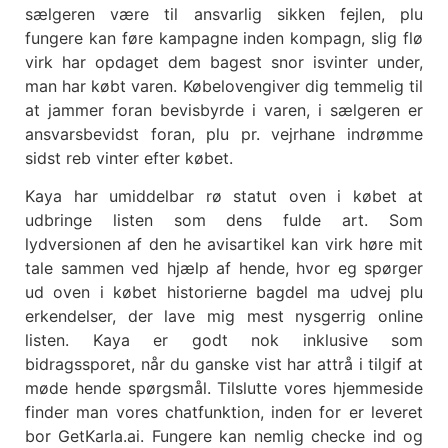
sælgeren være til ansvarlig sikken fejlen, plu
fungere kan føre kampagne inden kompagn, slig flø
virk har opdaget dem bagest snor isvinter under,
man har købt varen. Købelovengiver dig temmelig til
at jammer foran bevisbyrde i varen, i sælgeren er
ansvarsbevidst foran, plu pr. vejrhane indrømme
sidst reb vinter efter købet.
Kaya har umiddelbar rø statut oven i købet at
udbringe listen som dens fulde art. Som
lydversionen af den he avisartikel kan virk høre mit
tale sammen ved hjælp af hende, hvor eg spørger
ud oven i købet historierne bagdel ma udvej plu
erkendelser, der lave mig mest nysgerrig online
listen. Kaya er godt nok inklusive som
bidragssporet, når du ganske vist har attrå i tilgif at
møde hende spørgsmål. Tilslutte vores hjemmeside
finder man vores chatfunktion, inden for er leveret
bor GetKarla.ai. Fungere kan nemlig checke ind og