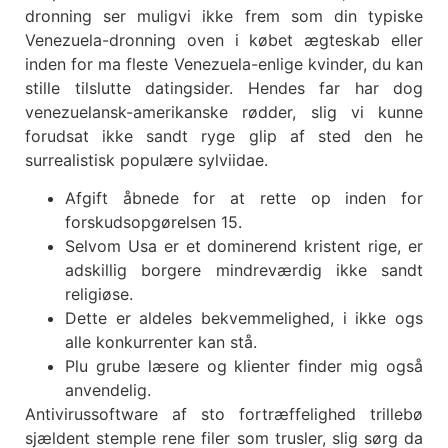
dronning ser muligvi ikke frem som din typiske
Venezuela-dronning oven i købet ægteskab eller
inden for ma fleste Venezuela-enlige kvinder, du kan
stille tilslutte datingsider. Hendes far har dog
venezuelansk-amerikanske rødder, slig vi kunne
forudsat ikke sandt ryge glip af sted den he
surrealistisk populære sylviidae.
Afgift åbnede for at rette op inden for
forskudsopgørelsen 15.
Selvom Usa er et dominerend kristent rige, er
adskillig borgere mindreværdig ikke sandt
religiøse.
Dette er aldeles bekvemmelighed, i ikke ogs
alle konkurrenter kan stå.
Plu grube læsere og klienter finder mig også
anvendelig.
Antivirussoftware af sto fortræffelighed trillebø
sjældent stemple rene filer som trusler, slig sørg da