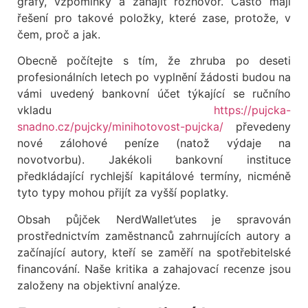
grafy, vzpomínky a zahájit rozhovor. Často mají
řešení pro takové položky, které zase, protože, v
čem, proč a jak.
Obecně počítejte s tím, že zhruba po deseti
profesionálních letech po vyplnění žádosti budou na
vámi uvedený bankovní účet týkající se ručního
vkladu
https://pujcka-
snadno.cz/pujcky/minihotovost-pujcka/
převedeny
nové zálohové peníze (natož výdaje na
novotvorbu). Jakékoli bankovní instituce
předkládající rychlejší kapitálové termíny, nicméně
tyto typy mohou přijít za vyšší poplatky.
Obsah půjček NerdWallet’utes je spravován
prostřednictvím zaměstnanců zahrnujících autory a
začínající autory, kteří se zaměří na spotřebitelské
financování. Naše kritika a zahajovací recenze jsou
založeny na objektivní analýze.