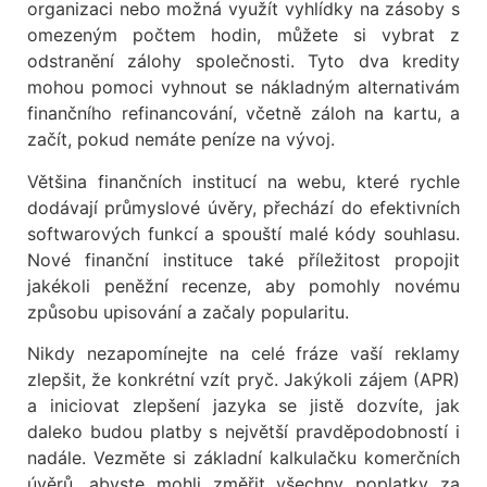
organizaci nebo možná využít vyhlídky na zásoby s
omezeným počtem hodin, můžete si vybrat z
odstranění zálohy společnosti. Tyto dva kredity
mohou pomoci vyhnout se nákladným alternativám
finančního refinancování, včetně záloh na kartu, a
začít, pokud nemáte peníze na vývoj.
Většina finančních institucí na webu, které rychle
dodávají průmyslové úvěry, přechází do efektivních
softwarových funkcí a spouští malé kódy souhlasu.
Nové finanční instituce také příležitost propojit
jakékoli peněžní recenze, aby pomohly novému
způsobu upisování a začaly popularitu.
Nikdy nezapomínejte na celé fráze vaší reklamy
zlepšit, že konkrétní vzít pryč. Jakýkoli zájem (APR)
a iniciovat zlepšení jazyka se jistě dozvíte, jak
daleko budou platby s největší pravděpodobností i
nadále. Vezměte si základní kalkulačku komerčních
úvěrů, abyste mohli změřit všechny poplatky za