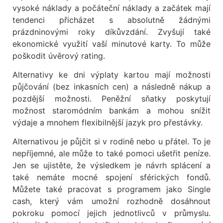
vysoké náklady a počáteční náklady a začátek mají
tendenci přicházet s absolutně žádnými
prázdninovými roky díkůvzdání. Zvyšují také
ekonomické využití vaší minutové karty. To může
poškodit úvěrový rating.
Alternativy ke dni výplaty kartou mají možnosti
půjčování (bez inkasních cen) a následně nákup a
pozdější možnosti. Peněžní sňatky poskytují
možnost staromódním bankám a mohou snížit
výdaje a mnohem flexibilnější jazyk pro přestávky.
Alternativou je půjčit si v rodině nebo u přátel. To je
nepříjemné, ale může to také pomoci ušetřit peníze.
Jen se ujistěte, že výsledkem je návrh splácení a
také nemáte mocné spojení sférických fondů.
Můžete také pracovat s programem jako Single
cash, který vám umožní rozhodně dosáhnout
pokroku pomocí jejich jednotlivců v průmyslu.