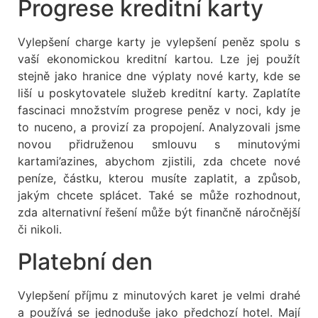
Progrese kreditní karty
Vylepšení charge karty je vylepšení peněz spolu s
vaší ekonomickou kreditní kartou. Lze jej použít
stejně jako hranice dne výplaty nové karty, kde se
liší u poskytovatele služeb kreditní karty. Zaplatíte
fascinaci množstvím progrese peněz v noci, kdy je
to nuceno, a provizí za propojení. Analyzovali jsme
novou přidruženou smlouvu s minutovými
kartami’azines, abychom zjistili, zda chcete nové
peníze, částku, kterou musíte zaplatit, a způsob,
jakým chcete splácet. Také se může rozhodnout,
zda alternativní řešení může být finančně náročnější
či nikoli.
Platební den
Vylepšení příjmu z minutových karet je velmi drahé
a používá se jednoduše jako předchozí hotel. Mají