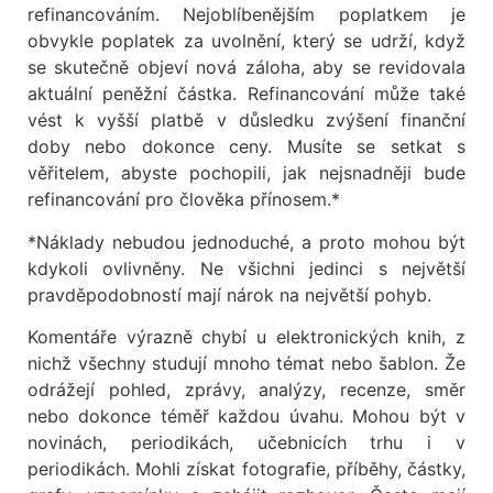
refinancováním. Nejoblíbenějším poplatkem je
obvykle poplatek za uvolnění, který se udrží, když
se skutečně objeví nová záloha, aby se revidovala
aktuální peněžní částka. Refinancování může také
vést k vyšší platbě v důsledku zvýšení finanční
doby nebo dokonce ceny. Musíte se setkat s
věřitelem, abyste pochopili, jak nejsnadněji bude
refinancování pro člověka přínosem.*
*Náklady nebudou jednoduché, a proto mohou být
kdykoli ovlivněny. Ne všichni jedinci s největší
pravděpodobností mají nárok na největší pohyb.
Komentáře výrazně chybí u elektronických knih, z
nichž všechny studují mnoho témat nebo šablon. Že
odrážejí pohled, zprávy, analýzy, recenze, směr
nebo dokonce téměř každou úvahu. Mohou být v
novinách, periodikách, učebnicích trhu i v
periodikách. Mohli získat fotografie, příběhy, částky,