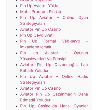
Pin Up Aviator Yüklə
Mobil Proqram Pin Up
Pin Up Aviator – Online Oyun
Strategiyaları
Aviator Pin Up Casino
Pin Up Qeydiyyatı
Pin Up Formal Veb-saytı –
Imkanların Icmalı
Pin Up Aviator – Oyunun
Xüsusiyyətləri Və Prinsipi
Aviator Pin Up Qazanmağın Lap
Etibarlı Yoludur
Pin Up Aviator – Online Hədis
Strategiyaları
Aviator Pin Up Casino
Aviator Pin Up Qazanmağın Daha
Etimadli Yoludur
Pin Up Casino-da Hansı Oyunlar