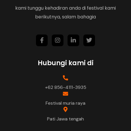
kami tunggu kehadiran anda di festival kami
berikutnya, salam bahagia
Hubungi kami di
+62 856-4111-3935
Festival muria raya
Pati Jawa tengah