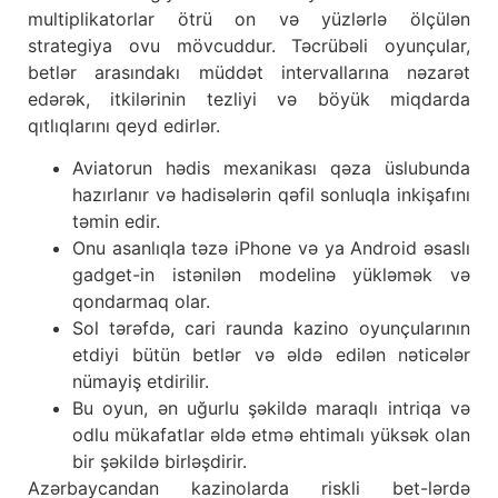
multiplikatorlar ötrü on və yüzlərlə ölçülən
strategiya ovu mövcuddur. Təcrübəli oyunçular,
betlər arasındakı müddət intervallarına nəzarət
edərək, itkilərinin tezliyi və böyük miqdarda
qıtlıqlarını qeyd edirlər.
Aviatorun hədis mexanikası qəza üslubunda
hazırlanır və hadisələrin qəfil sonluqla inkişafını
təmin edir.
Onu asanlıqla təzə iPhone və ya Android əsaslı
gadget-in istənilən modelinə yükləmək və
qondarmaq olar.
Sol tərəfdə, cari raunda kazino oyunçularının
etdiyi bütün betlər və əldə edilən nəticələr
nümayiş etdirilir.
Bu oyun, ən uğurlu şəkildə maraqlı intriqa və
odlu mükafatlar əldə etmə ehtimalı yüksək olan
bir şəkildə birləşdirir.
Azərbaycandan kazinolarda riskli bet-lərdə