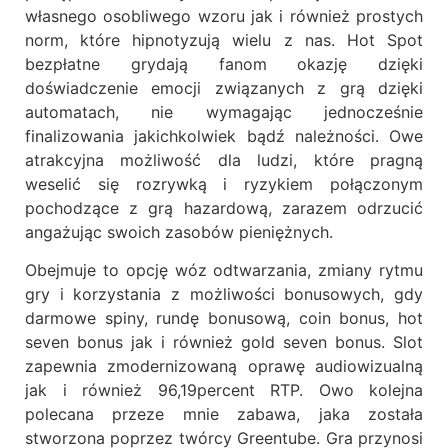
własnego osobliwego wzoru jak i również prostych
norm, które hipnotyzują wielu z nas. Hot Spot
bezpłatne grydają fanom okazję dzięki
doświadczenie emocji związanych z grą dzięki
automatach, nie wymagając jednocześnie
finalizowania jakichkolwiek bądź należności. Owe
atrakcyjna możliwość dla ludzi, które pragną
weselić się rozrywką i ryzykiem połączonym
pochodzące z grą hazardową, zarazem odrzucić
angażując swoich zasobów pieniężnych.
Obejmuje to opcję wóz odtwarzania, zmiany rytmu
gry i korzystania z możliwości bonusowych, gdy
darmowe spiny, rundę bonusową, coin bonus, hot
seven bonus jak i również gold seven bonus. Slot
zapewnia zmodernizowaną oprawę audiowizualną
jak i również 96,19percent RTP. Owo kolejna
polecana przeze mnie zabawa, jaka została
stworzona poprzez twórcy Greentube. Gra przynosi