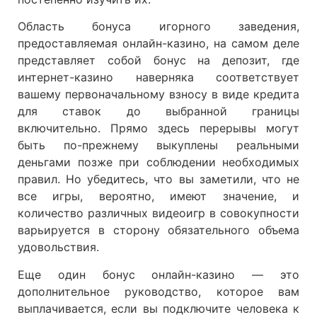
Область бонуса игорного заведения,
предоставляемая онлайн-казино, на самом деле
представляет собой бонус на депозит, где
интернет-казино наверняка соответствует
вашему первоначальному взносу в виде кредита
для ставок до выбранной границы
включительно. Прямо здесь перерывы могут
быть по-прежнему выкуплены реальными
деньгами позже при соблюдении необходимых
правил. Но убедитесь, что вы заметили, что не
все игры, вероятно, имеют значение, и
количество различных видеоигр в совокупности
варьируется в сторону обязательного объема
удовольствия.
Еще один бонус онлайн-казино — это
дополнительное руководство, которое вам
выплачивается, если вы подключите человека к