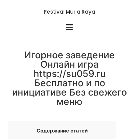
Festival Muria Raya
Игорное заведение
Онлайн игра
https://su059.ru
Бесплатно и по
инициативе Без свежего
меню
Содержание статей