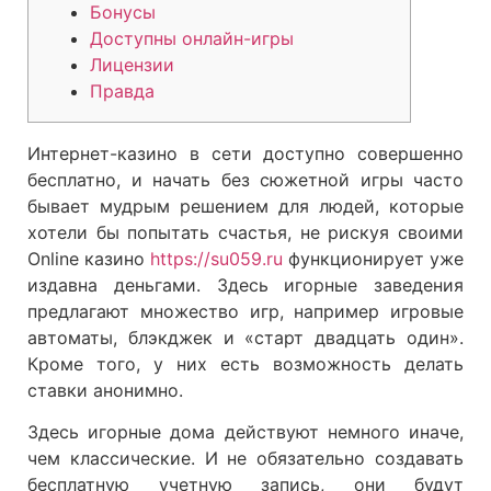
Бонусы
Доступны онлайн-игры
Лицензии
Правда
Интернет-казино в сети доступно совершенно
бесплатно, и начать без сюжетной игры часто
бывает мудрым решением для людей, которые
хотели бы попытать счастья, не рискуя своими
Online казино
https://su059.ru
функционирует уже
издавна деньгами.
Здесь игорные заведения
предлагают множество игр, например игровые
автоматы, блэкджек и «старт двадцать один».
Кроме того, у них есть возможность делать
ставки анонимно.
Здесь игорные дома действуют немного иначе,
чем классические. И не обязательно создавать
бесплатную учетную запись, они будут