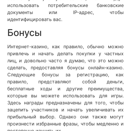
использовать потребительские банковские
документы или IP-адрес, чтобы
идентифицировать вас.
Бонусы
Интернет-казино, как правило, обычно можно
привлечь и начать делать покупки у частных
лиц, и довольно часто я думаю, что это можно
сделать, предоставляя бонусы онлайн-казино.
Следующие бонусы за регистрацию, как
правило, представляют собой деньги,
бесплатные ходы и другие преимущества,
которые вы можете использовать для игры.
Здесь награды предназначены для того, чтобы
зацепить участников и начать увеличивать их
прибыльный выбор. Однако они также могут
произнести избранные фразы, чтобы медленно и
постепенно изучить их.