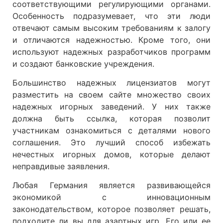
соответствующими регулирующими органами.
Особенность подразумевает, что эти люди
отвечают самым высоким требованиям к залогу
и отличаются надежностью. Кроме того, они
используют надежных разработчиков программ
и создают банковские учреждения.
Большинство надежных лицензиатов могут
разместить на своем сайте множество своих
надежных игорных заведений. У них также
должна быть ссылка, которая позволит
участникам ознакомиться с деталями нового
соглашения. Это лучший способ избежать
нечестных игорных домов, которые делают
неправдивые заявления.
Любая Германия является развивающейся
экономикой с инновационным
законодательством, которое позволяет решать,
подходите ли вы для азартных игр. Его или ее