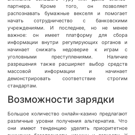
партнера. Кроме того, он позволяет
распознавать бумажные векселя и помогает
начать сотрудничество с банковскими
учреждениями. И последнее, но не менее
важное: он имеет платформу для сбора
информации внутри регулирующих органов и
начинает снижать недоверие к играм с
уголовными преступлениями. Наличие
разрешения также расширяет выбор средств
массовой информации и начинает
демонстрировать соответствие строгим
стандартам.
Возможности зарядки
Большое количество онлайн-казино предлагают
различные уровни получения альтернатив. Что
они имеют тенденцию уделять приоритетное