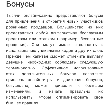
Бонусы
Тысячи онлайн-казино предоставляют бонусы
для привлечения и открытия новых участников
розничных продавцов. Большинство из них
представляют собой альтернативу бесплатным
средствам или ставкам (например, бесплатные
вращения). Они могут иметь склонность к
использованию уникальных кодов и других слов.
Прежде чем капитан сможет отменить выплату
девушке, необходимо соблюдать следующую
терминологию. Эффективное использование
этих дополнительных бонусов позволяет
привлечь онлайн-игры, и движение бонусов,
безусловно, может привести к большим
изменениям, и начать правильно их
использовать, чтобы оптимизировать свое
бывшее правило.