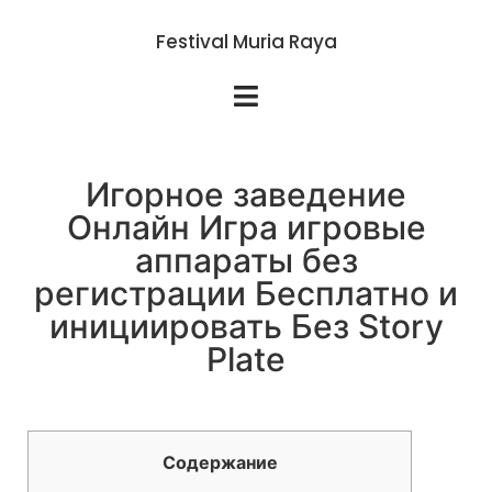
Festival Muria Raya
Игорное заведение
Онлайн Игра игровые
аппараты без
регистрации Бесплатно и
инициировать Без Story
Plate
Содержание