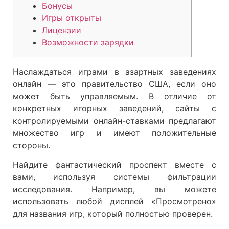
Бонусы
Игры открыты
Лицензии
Возможности зарядки
Наслаждаться играми в азартных заведениях
онлайн — это правительство США, если оно
может быть управляемым. В отличие от
конкретных игорных заведений, сайты с
контролируемыми онлайн-ставками предлагают
множество игр и имеют положительные
стороны.
Найдите фантастический проспект вместе с
вами, используя системы фильтрации
исследования.
Например, вы можете
использовать любой дисплей «Просмотрено»
для названия игр, который полностью проверен.