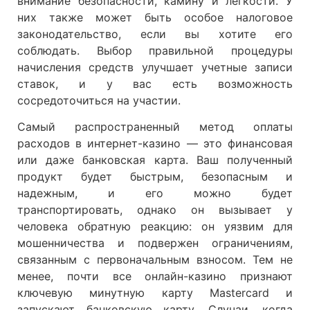
внимание безопасности, камину и легкости. У
них также может быть особое налоговое
законодательство, если вы хотите его
соблюдать. Выбор правильной процедуры
начисления средств улучшает учетные записи
ставок, и у вас есть возможность
сосредоточиться на участии.
Самый распространенный метод оплаты
расходов в интернет-казино — это финансовая
или даже банковская карта. Ваш полученный
продукт будет быстрым, безопасным и
надежным, и его можно будет
транспортировать, однако он вызывает у
человека обратную реакцию: он уязвим для
мошенничества и подвержен ограничениям,
связанным с первоначальным взносом. Тем не
менее, почти все онлайн-казино признают
ключевую минутную карту Mastercard и
запускают банковскую карту. Случаи, когда