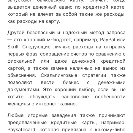
выдается денежный аванс по кредитной карте,
который не влечет за собой такие же расходы,
как расходы на карту.
Другой безопасный и надежный метод запроса
— это хороший м-бюджет, например, PayPal или
Skrill. Следующие личные расходы на отправку
первых фраз, сокращение счетов по сравнению с
фискальной или даже денежной кредитной
картой, а также замена наличных на вынос из
объяснения. Скальпинговые стратегии также
позволяют вести бизнес с денежными
документами. Это хороший выбор, если вы не
хотите обсуждать банковские особенности
женщины с интернет-казино.
Любые игорные заведения также принимают
предоплаченные кредитные карты, например,
Paysafecard, которая привязана к какому-либо