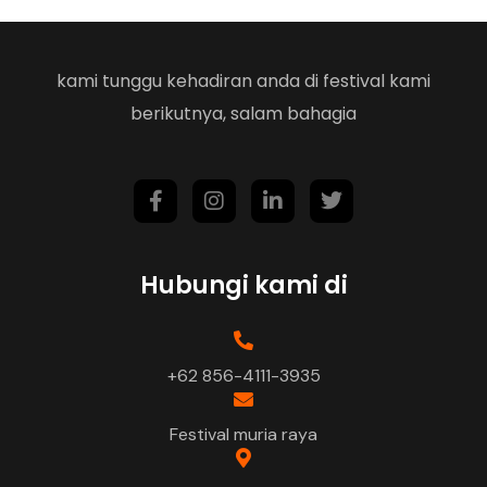
kami tunggu kehadiran anda di festival kami
berikutnya, salam bahagia
Hubungi kami di
+62 856-4111-3935
Festival muria raya