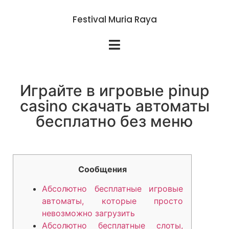
Festival Muria Raya
Играйте в игровые pinup
casino скачать автоматы
бесплатно без меню
Сообщения
Абсолютно бесплатные игровые
автоматы, которые просто
невозможно загрузить
Абсолютно бесплатные слоты,