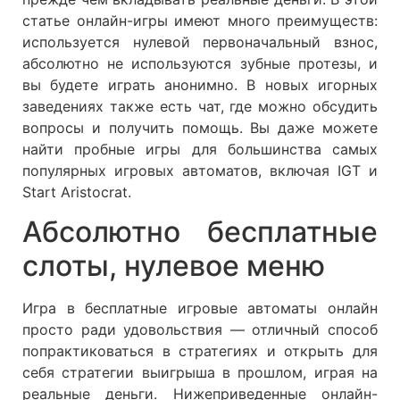
статье онлайн-игры имеют много преимуществ:
используется нулевой первоначальный взнос,
абсолютно не используются зубные протезы, и
вы будете играть анонимно. В новых игорных
заведениях также есть чат, где можно обсудить
вопросы и получить помощь. Вы даже можете
найти пробные игры для большинства самых
популярных игровых автоматов, включая IGT и
Start Aristocrat.
Абсолютно бесплатные
слоты, нулевое меню
Игра в бесплатные игровые автоматы онлайн
просто ради удовольствия — отличный способ
попрактиковаться в стратегиях и открыть для
себя стратегии выигрыша в прошлом, играя на
реальные деньги. Нижеприведенные онлайн-