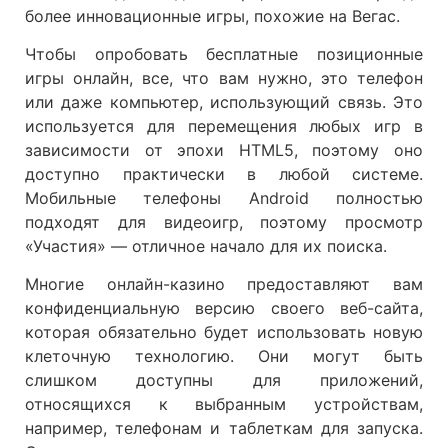
более инновационные игры, похожие на Вегас.
Чтобы опробовать бесплатные позиционные
игры онлайн, все, что вам нужно, это телефон
или даже компьютер, использующий связь. Это
используется для перемещения любых игр в
зависимости от эпохи HTML5, поэтому оно
доступно практически в любой системе.
Мобильные телефоны Android полностью
подходят для видеоигр, поэтому просмотр
«Участия» — отличное начало для их поиска.
Многие онлайн-казино предоставляют вам
конфиденциальную версию своего веб-сайта,
которая обязательно будет использовать новую
клеточную технологию. Они могут быть
слишком доступны для приложений,
относящихся к выбранным устройствам,
например, телефонам и таблеткам для запуска.