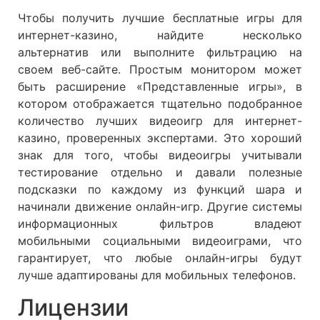
Чтобы получить лучшие бесплатные игры для
интернет-казино, найдите несколько
альтернатив или выполните фильтрацию на
своем веб-сайте. Простым монитором может
быть расширение «Представленные игры», в
котором отображается тщательно подобранное
количество лучших видеоигр для интернет-
казино, проверенных экспертами. Это хороший
знак для того, чтобы видеоигры учитывали
тестирование отдельно и давали полезные
подсказки по каждому из функций шара и
начинали движение онлайн-игр. Другие системы
информационных фильтров владеют
мобильными социальными видеоиграми, что
гарантирует, что любые онлайн-игры будут
лучше адаптированы для мобильных телефонов.
Лицензии