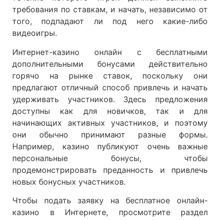
требования по ставкам, и начать, независимо от
того, подпадают ли под него какие-либо
видеоигры.
Интернет-казино онлайн с бесплатными
дополнительными бонусами действительно
горячо на рынке ставок, поскольку они
предлагают отличный способ привлечь и начать
удерживать участников. Здесь предложения
доступны как для новичков, так и для
начинающих активных участников, и поэтому
они обычно принимают разные формы.
Например, казино публикуют очень важные
персональные бонусы, чтобы
продемонстрировать преданность и привлечь
новых бонусных участников.
Чтобы подать заявку на бесплатное онлайн-
казино в Интернете, просмотрите раздел