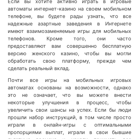
Если вы хотите активно играть в игровые
автоматы интернет-казино на своем мобильном
телефоне, вы будете рады узнать, что все
надежные азартные заведения в Интернете
имеют взаимозаменяемые игры для мобильных
телефонов. Кроме того, они часто
предоставляют вам совершенно бесплатную
версию женского казино, чтобы вы могли
обработать свою платформу, прежде чем
сделать реальный вклад.
Почти все игры на мобильных игровых
автоматах основаны на возможности, однако
это не означает, что вы можете внести
некоторые улучшения в процесс, чтобы
увеличить свои шансы на успех. Если бы люди
прошли набор инструкций, в том числе просто
играли в онлайн-игры с оптимальными
пропорциями выплат, играли в свои бывшие