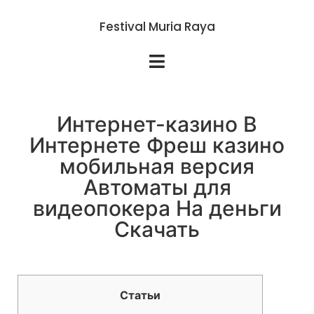
Festival Muria Raya
Интернет-казино В
Интернете Фреш казино
мобильная версия
Автоматы для
видеопокера На деньги
Скачать
Статьи