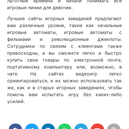
льготные времена и начали понимать все
игровые линии для девочек.
Лучшие сайты игорных заведений предлагают
вам различные уровни, такие как начальные
игровые автоматы, игровые автоматы с
фильмами и революционные джекпоты.
Сотрудники по связям с клиентами также
превосходны, и вы сможете легко и быстро
купить свои товары по электронной почте,
портативному компьютеру или, возможно, в
чате. На сайтах видеоигр легко
ориентироваться, и их можно использовать так
же, как и в старых игорных заведениях, чтобы
помочь вам испытать игру без каких-либо
усилий.