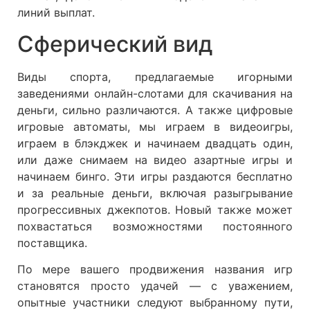
линий выплат.
Сферический вид
Виды спорта, предлагаемые игорными
заведениями онлайн-слотами для скачивания на
деньги, сильно различаются. А также цифровые
игровые автоматы, мы играем в видеоигры,
играем в блэкджек и начинаем двадцать один,
или даже снимаем на видео азартные игры и
начинаем бинго. Эти игры раздаются бесплатно
и за реальные деньги, включая разыгрывание
прогрессивных джекпотов. Новый также может
похвастаться возможностями постоянного
поставщика.
По мере вашего продвижения названия игр
становятся просто удачей — с уважением,
опытные участники следуют выбранному пути,