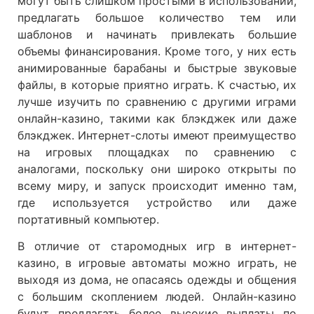
могут быть слишком простыми в использовании,
предлагать большое количество тем или
шаблонов и начинать привлекать большие
объемы финансирования. Кроме того, у них есть
анимированные барабаны и быстрые звуковые
файлы, в которые приятно играть. К счастью, их
лучше изучить по сравнению с другими играми
онлайн-казино, такими как блэкджек или даже
блэкджек. Интернет-слоты имеют преимущество
на игровых площадках по сравнению с
аналогами, поскольку они широко открыты по
всему миру, и запуск происходит именно там,
где используется устройство или даже
портативный компьютер.
В отличие от старомодных игр в интернет-
казино, в игровые автоматы можно играть, не
выходя из дома, не опасаясь одежды и общения
с большим скоплением людей. Онлайн-казино
будут предлагать более высокие выплаты по