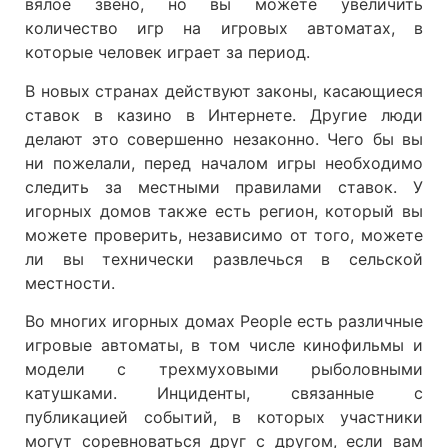
вялое звено, но вы можете увеличить
количество игр на игровых автоматах, в
которые человек играет за период.
В новых странах действуют законы, касающиеся
ставок в казино в Интернете. Другие люди
делают это совершенно незаконно. Чего бы вы
ни пожелали, перед началом игры необходимо
следить за местными правилами ставок. У
игорных домов также есть регион, который вы
можете проверить, независимо от того, можете
ли вы технически развлечься в сельской
местности.
Во многих игорных домах People есть различные
игровые автоматы, в том числе кинофильмы и
модели с трехмуховыми рыболовными
катушками. Инциденты, связанные с
публикацией событий, в которых участники
могут соревноваться друг с другом, если вам