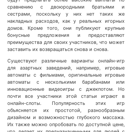
сравнению с двоюродными братьями и
сестрами, поскольку у них нет таких же
накладных расходов, как у реальных игорных
домов. Кроме того, они публикуют крупные
бонусные предложения и предоставляют
преимущества для своих участников, что может
заставить их возвращаться снова и снова.
Существуют различные варианты онлайн-игр
для азартных заведений, например, игровые
автоматы с фильмами, оригинальные игровые
автоматы с несколькими барабанами или
инновационные видеоигры с джекпотом. Но
почти все участники этой статьи играют в
онлайн-слоты. Популярность этих игр
объясняется их простотой, разнообразным
дизайном и возможностью глубокого массажа.
Их также можно опробовать по доступной цене,
что делает их предназначенными для людей с