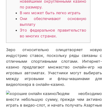
новейшими округленными казино
по размеру.
В них может быть легко играть
Они обеспечивают основную
выплату
Это федеральное правительство
во многих странах.
Зеро относительно олицетворяет новую
индустрию ставок, поскольку ряды связаны с
отличными спортивными слотами. Интернет-
казино предлагают множество онлайн-игр на
игровых автоматах.
Участники могут выбирать
между игровыми и флэш-машинами для
видеопокера в онлайн-казино.
Людям необходимо
внести небольшую сумму, прежде чем активно
играть в видео-слот, и начать получать Азартные