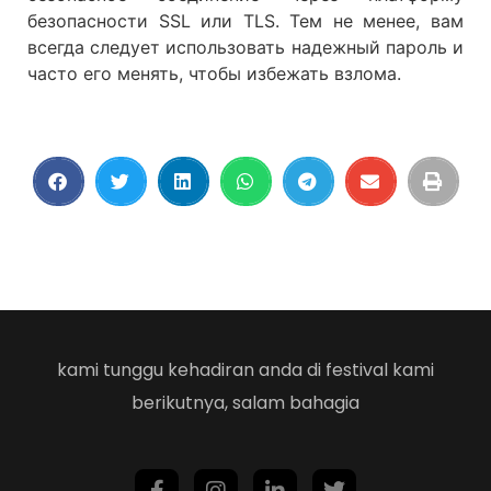
безопасности SSL или TLS. Тем не менее, вам
всегда следует использовать надежный пароль и
часто его менять, чтобы избежать взлома.
kami tunggu kehadiran anda di festival kami
berikutnya, salam bahagia