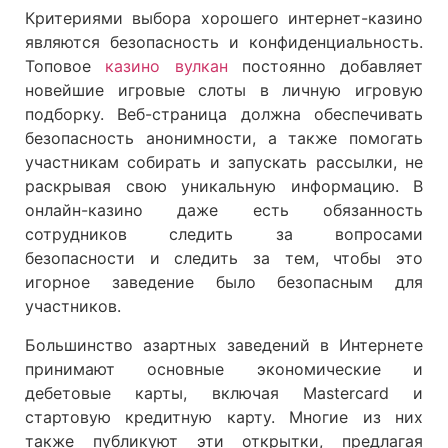
Критериями выбора хорошего интернет-казино
являются безопасность и конфиденциальность.
Топовое
казино вулкан
постоянно добавляет
новейшие игровые слоты в личную игровую
подборку. Веб-страница должна обеспечивать
безопасность анонимности, а также помогать
участникам собирать и запускать рассылки, не
раскрывая свою уникальную информацию. В
онлайн-казино даже есть обязанность
сотрудников следить за вопросами
безопасности и следить за тем, чтобы это
игорное заведение было безопасным для
участников.
Большинство азартных заведений в Интернете
принимают основные экономические и
дебетовые карты, включая Mastercard и
стартовую кредитную карту. Многие из них
также публикуют эти открытки, предлагая