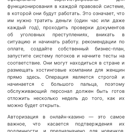
функционирования в каждой правовой системе,
в которой они будут работать. Это означает, что
им нужно тратить деньги (один час или даже
каждый год), проходить проверки документов
об уголовных преступлениях, вникать в
ситуацию и начинать работу. рекомендации по
оплате, создайте собственный бизнес-план,
запустите систему потоков и начните тесты на
соответствие. Они могут находиться в стране и
размещать хостинговые компании для женщин
прямо здесь. Операция является строгой и
начинается с большого пальца, поэтому
обслуживающий персонал должен быть готов
отложить несколько недель до того, как их
можно будет открыть.
Авторизация в онлайн-казино — это самое
важное, что касается подтверждения их
подлинности, и предназначено для новичков.