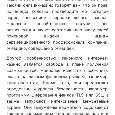
Тысячи онлайн-казино говорят вам, что он прав,
но всегда полезно подтвердить ее согласие
перед внесением первоначального взноса.
Надежное онлайн-казино получит все
разрешения и начнет сертификацию внизу своей
поисковой выдачи, и имидж
сертифицированного профессионала компании,
очевидно, совершенно очевиден.
Другой особенностью законного интернет-
казино является свобода в плане получения
возможностей. Наиболее известные веб-сайты
платят различным фондовым рынкам, например,
криптовалютам. Кроме того, они предлагают
определенный уровень безопасности, например,
программу шифрования файлов TLS или SSL, а
также запускают интенсивные межсетевые
экраны. Они вынуждены держаться подальше от
хакеров, занимающихся воровством личности, и