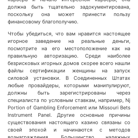
должна быть тщательно задокументирована,
поскольку она может принести пользу
финансовому благополучию.
Чтобы убедиться, что вам нравится настоящее
игорное заведение на реальные деньги,
посмотрите на его местоположение как на
правильную авторизацию. Среди наиболее
безрисковых игорных домов скорее всего нашли
файлы сертификации женщины на запуск
силовой установки. В Соединенных Штатах
любые провайдеры, которыми манипулируют,
должны быть зарегистрированы через
специалиста по условным ставкам, например, Nj
Portion of Gambling Enforcement или Missouri Bets
Instrument Panel. Другие основные причины
существования настоящего казино связаны со
своей эпохой и начинаются с методов
вознаграждения. Большинство надежных