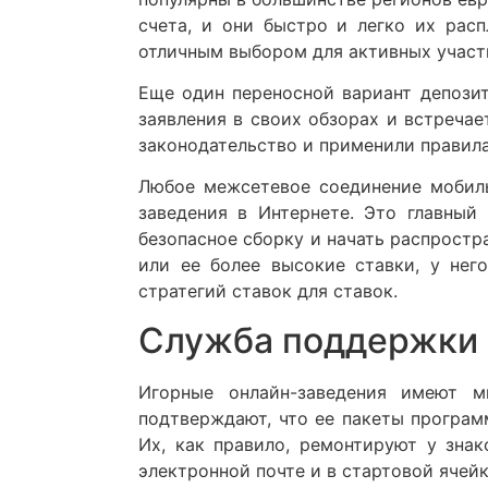
счета, и они быстро и легко их рас
отличным выбором для активных участ
Еще один переносной вариант депозит
заявления в своих обзорах и встречае
законодательство и применили правила
Любое межсетевое соединение мобиль
заведения в Интернете. Это главный 
безопасное сборку и начать распростр
или ее более высокие ставки, у нег
стратегий ставок для ставок.
Служба поддержки
Игорные онлайн-заведения имеют м
подтверждают, что ее пакеты програм
Их, как правило, ремонтируют у зна
электронной почте и в стартовой ячейк