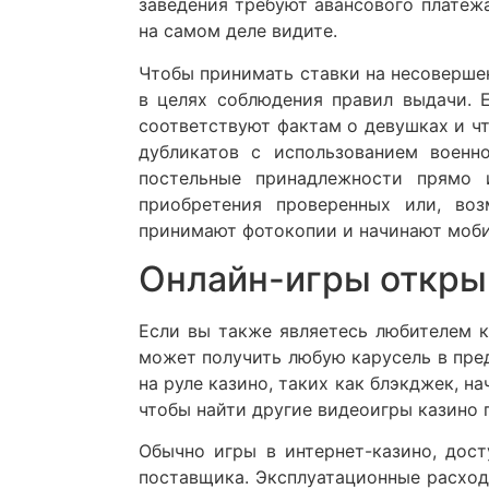
заведения требуют авансового платежа
на самом деле видите.
Чтобы принимать ставки на несоверше
в целях соблюдения правил выдачи. Е
соответствуют фактам о девушках и ч
дубликатов с использованием военн
постельные принадлежности прямо 
приобретения проверенных или, воз
принимают фотокопии и начинают моб
Онлайн-игры откры
Если вы также являетесь любителем к
может получить любую карусель в пред
на руле казино, таких как блэкджек, н
чтобы найти другие видеоигры казино 
Обычно игры в интернет-казино, дост
поставщика. Эксплуатационные расходы