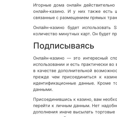
Игорные дома онлайн действительно 
онлайн-казино. И у них также есть 
связанные с размещением прямых тран
Онлайн-казино будет использовать 
количество минутных карт.
Он будет п
Подписываясь
Онлайн-казино — это интересный спо
использовании и есть практически во 
в качестве дополнительной возможнос
прежде чем присоединиться к казин
идентификационные данные. Кроме то
данными.
Присоединившись к казино, вам необхо
перейти к личным данным. Нет надобн
дополнения иначе высылать торговые 