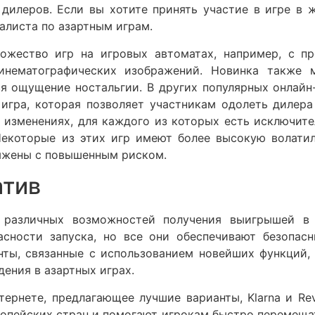
илеров. Если вы хотите принять участие в игре в ж
алиста по азартным играм.
ножество игр на игровых автоматах, например, с п
инематографических изображений. Новинка также м
я ощущение ностальгии. В других популярных онлайн-
игра, которая позволяет участникам одолеть дилера
их изменениях, для каждого из которых есть исключи
Некоторые из этих игр имеют более высокую волатил
яжены с повышенным риском.
атив
 различных возможностей получения выигрышей в 
асности запуска, но все они обеспечивают безопа
нты, связанные с использованием новейших функций,
дения в азартных играх.
ернете, предлагающее лучшие варианты, Klarna и Rev
ропейских стран и помогают игрокам быстро перемещат