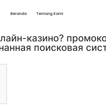
Beranda
Tentang Kami
нлайн-казино? промок
нанная поисковая сис