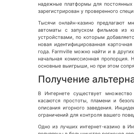
надежные платформы для постоянных д
зарегистрирован у проверенного специ
Тысячи онлайн-казино предлагают м
автоматы с запуском фильмов из к
устройствами, по которым добавляетс
новая идентифицированная карточная 
года. Farmville можно найти и в друг
начальная комиссионная пропорция. 
основные выигрыши, но при этом сопр
Получение альтерн
В Интернете существует множество
касаются простоты, пламени и безоп
описания игорного заведения. Инциде
ограничений для контроля вашего пове
Одно из лучших интернет-казино в Инт
популярны в большинстве регионов ев