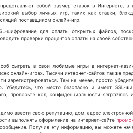
представляют собой размер ставок в Интернете, в
широкий выбор личных игр, таких как ставки, блэк
сляций поставщиком онлайн-игр.
SSL-шифрование для оплаты открытых файлов, поск
роводить проверки процентов оплаты на своей собстве
соб сыграть в свои любимые игры в интернет-кази
всех онлайн-играх. Тысячи интернет-сайтов также пр
ти зарегистрироваться. Тем не менее, просто убедите
о. Убедитесь, что место безопасно и имеет SSL-ши
го, проверьте код конфиденциальности serp’azines 
димо ввести свою репутацию, дом, адрес электронной
ости выполнять оформление на интернет-сайте
промо
сообщение. Получив эту информацию, вы можете нач