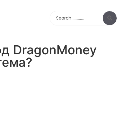
Search
од DragonMoney
тема?