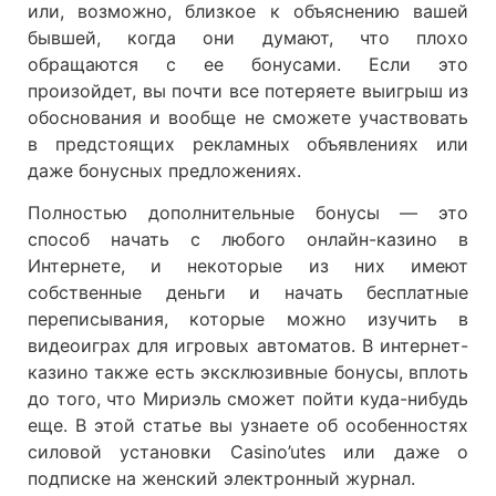
или, возможно, близкое к объяснению вашей
бывшей, когда они думают, что плохо
обращаются с ее бонусами. Если это
произойдет, вы почти все потеряете выигрыш из
обоснования и вообще не сможете участвовать
в предстоящих рекламных объявлениях или
даже бонусных предложениях.
Полностью дополнительные бонусы — это
способ начать с любого онлайн-казино в
Интернете, и некоторые из них имеют
собственные деньги и начать бесплатные
переписывания, которые можно изучить в
видеоиграх для игровых автоматов. В интернет-
казино также есть эксклюзивные бонусы, вплоть
до того, что Мириэль сможет пойти куда-нибудь
еще. В этой статье вы узнаете об особенностях
силовой установки Casino’utes или даже о
подписке на женский электронный журнал.