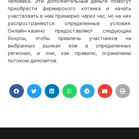
человека. Эти дополнительные деньги помогут
приобрести фермерского котенка и начать
участвовать в нем примерно через час, но на них
распространяются определенные условия.
Онлайн-казино предоставляют следующие
бонусы, чтобы привлечь участников на
выбранных рынках или в определенных
регионах, и они, как правило, ограничены
потоком депозитов.