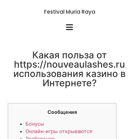
Festival Muria Raya
Какая польза от
https://nouveaulashes.ru
использования казино в
Интернете?
Сообщения
Бонусы
Онлайн-игры открываются
Требования