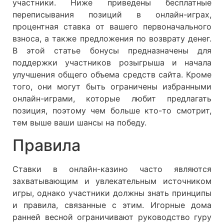
участники. Ниже приведены бесплатные
переписывания позиций в онлайн-играх,
процентная ставка от вашего первоначального
взноса, а также предложения по возврату денег.
В этой статье бонусы предназначены для
поддержки участников розыгрыша и начала
улучшения общего объема средств сайта. Кроме
того, они могут быть ограничены избранными
онлайн-играми, которые любит предлагать
позиция, поэтому чем больше кто-то смотрит,
тем выше ваши шансы на победу.
Правила
Ставки в онлайн-казино часто являются
захватывающим и увлекательным источником
игры, однако участники должны знать принципы
и правила, связанные с этим. Игорные дома
ранней весной ограничивают руководство гуру