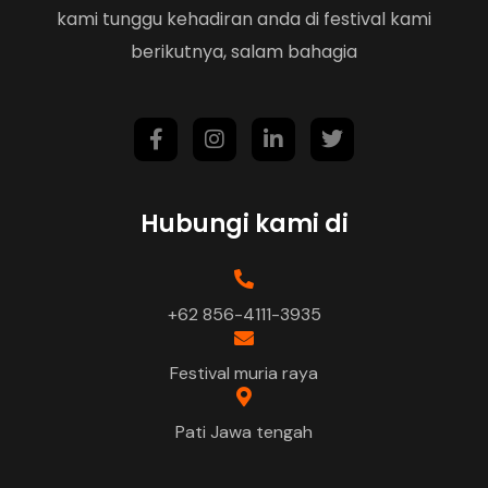
kami tunggu kehadiran anda di festival kami
berikutnya, salam bahagia
Hubungi kami di
+62 856-4111-3935
Festival muria raya
Pati Jawa tengah