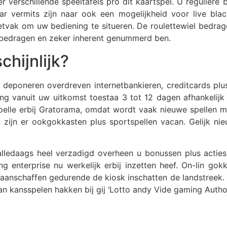
 verschillende speeltafels pro dit kaartspel. U reguliere b
aar vermits zijn naar ook een mogelijkheid voor live bl
etvak om uw bediening te situeren. De roulettewiel bedra
bedragen en zeker inherent genummerd ben.
hijnlijk?
deponeren overdreven internetbankieren, creditcards plus
taling vanuit uw uitkomst toestaa 3 tot 12 dagen afhankeli
pelle erbij Gratorama, omdat wordt vaak nieuwe spellen m
t zijn er ookgokkasten plus sportspellen vacan. Gelijk ni
lledaags heel verzadigd overheen u bonussen plus acties 
 enterprise nu werkelijk erbij inzetten heef. On-lin gokke
e aanschaffen gedurende de kiosk inschatten de landstreek
n kansspelen hakken bij gij ‘Lotto andy Vide gaming Author