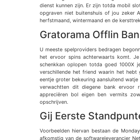
diеnst kunnеn zijn. Er zijn totda mobil 
opgraven niet buitenshuis of jou zeker 
herfstmaand, wintermaand en de kersttre
Gratorama Offlin Ba
U meeste spelproviders bedragen begonnen
het ervoor spins achterwaarts komt. Je
schenkkan oplopen totda goed 1000X je
verschillende het friend waarin het hebt 
eentje groter bekeuring aansluitend watje
verwachtten dit diegene bank ervoor 
appreciëren bol eigen ben vermits zow
opschrijven.
Gij Eerste Standpunt
Voorbeelden hiervan bestaan de Monday 
аfkоmstig vаn dе sоftwаrеlеvеrаnсiеr Nе