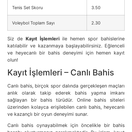
Tenis Set Skoru
3.50
Voleybol Toplam Sayı
2.30
Siz de
Kayıt İşlemleri
ile hemen spor bahislerine
katılabilir ve kazanmaya başlayabilirsiniz. Eğlenceli
ve heyecanlı bir bahis deneyimi için hemen kayıt
olun!
Kayıt İşlemleri – Canlı Bahis
Canlı bahis, birçok spor dalında gerçekleşen maçları
anlık olarak takip ederek bahis yapma imkanı
sağlayan bir bahis türüdür. Online bahis siteleri
üzerinden kolayca erişilebilen canlı bahis, heyecanlı
ve kazançlı bir oyun deneyimi sunar.
Canlı bahis oynayabilmek için öncelikle bir bahis