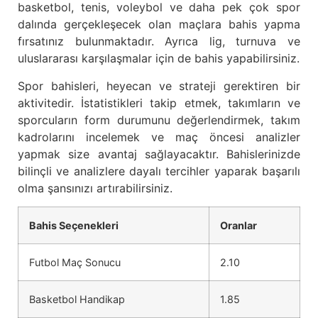
basketbol, tenis, voleybol ve daha pek çok spor
dalında gerçekleşecek olan maçlara bahis yapma
fırsatınız bulunmaktadır. Ayrıca lig, turnuva ve
uluslararası karşılaşmalar için de bahis yapabilirsiniz.
Spor bahisleri, heyecan ve strateji gerektiren bir
aktivitedir. İstatistikleri takip etmek, takımların ve
sporcuların form durumunu değerlendirmek, takım
kadrolarını incelemek ve maç öncesi analizler
yapmak size avantaj sağlayacaktır. Bahislerinizde
bilinçli ve analizlere dayalı tercihler yaparak başarılı
olma şansınızı artırabilirsiniz.
Bahis Seçenekleri
Oranlar
Futbol Maç Sonucu
2.10
Basketbol Handikap
1.85