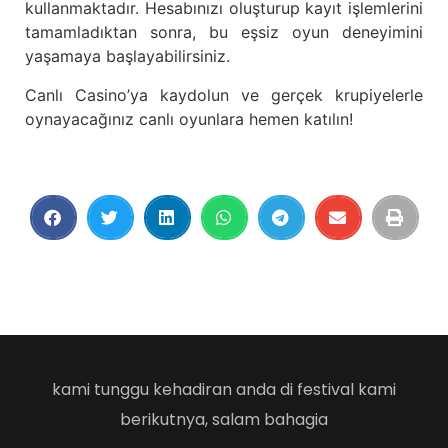
kullanmaktadır. Hesabınızı oluşturup kayıt işlemlerini
tamamladıktan sonra, bu eşsiz oyun deneyimini
yaşamaya başlayabilirsiniz.
Canlı Casino’ya kaydolun ve gerçek krupiyelerle
oynayacağınız canlı oyunlara hemen katılın!
kami tunggu kehadiran anda di festival kami
berikutnya, salam bahagia