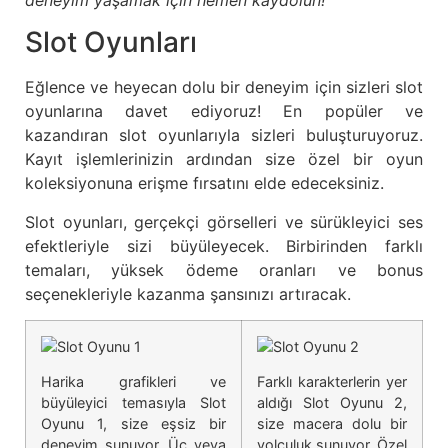
Slot Oyunları
Eğlence ve heyecan dolu bir deneyim için sizleri slot
oyunlarına davet ediyoruz! En popüler ve
kazandıran slot oyunlarıyla sizleri buluşturuyoruz.
Kayıt işlemlerinizin ardından size özel bir oyun
koleksiyonuna erişme fırsatını elde edeceksiniz.
Slot oyunları, gerçekçi görselleri ve sürükleyici ses
efektleriyle sizi büyüleyecek. Birbirinden farklı
temaları, yüksek ödeme oranları ve bonus
seçenekleriyle kazanma şansınızı artıracak.
Harika grafikleri ve
Farklı karakterlerin yer
büyüleyici temasıyla Slot
aldığı Slot Oyunu 2,
Oyunu 1, size eşsiz bir
size macera dolu bir
deneyim sunuyor. Üç veya
yolculuk sunuyor. Özel