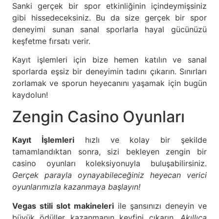
Sanki gerçek bir spor etkinliğinin içindeymişsiniz
gibi hissedeceksiniz. Bu da size gerçek bir spor
deneyimi sunan sanal sporlarla hayal gücünüzü
keşfetme fırsatı verir.
Kayıt işlemleri için bize hemen katılın ve sanal
sporlarda eşsiz bir deneyimin tadını çıkarın. Sınırları
zorlamak ve sporun heyecanını yaşamak için bugün
kaydolun!
Zengin Casino Oyunları
Kayıt İşlemleri
hızlı ve kolay bir şekilde
tamamlandıktan sonra, sizi bekleyen zengin bir
casino oyunları koleksiyonuyla buluşabilirsiniz.
Gerçek parayla oynayabileceğiniz heyecan verici
oyunlarımızla kazanmaya başlayın!
Vegas stili slot makineleri
ile şansınızı deneyin ve
büyük ödüller kazanmanın keyfini çıkarın.
Akıllıca