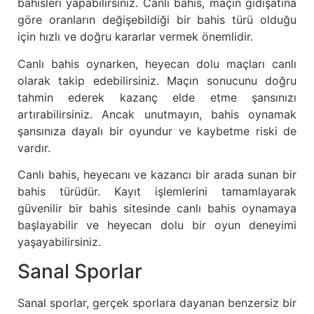
bahisleri yapabilirsiniz. Canlı bahis, maçın gidişatına
göre oranların değişebildiği bir bahis türü olduğu
için hızlı ve doğru kararlar vermek önemlidir.
Canlı bahis oynarken, heyecan dolu maçları canlı
olarak takip edebilirsiniz. Maçın sonucunu doğru
tahmin ederek kazanç elde etme şansınızı
artırabilirsiniz. Ancak unutmayın, bahis oynamak
şansınıza dayalı bir oyundur ve kaybetme riski de
vardır.
Canlı bahis, heyecanı ve kazancı bir arada sunan bir
bahis türüdür. Kayıt işlemlerini tamamlayarak
güvenilir bir bahis sitesinde canlı bahis oynamaya
başlayabilir ve heyecan dolu bir oyun deneyimi
yaşayabilirsiniz.
Sanal Sporlar
Sanal sporlar, gerçek sporlara dayanan benzersiz bir