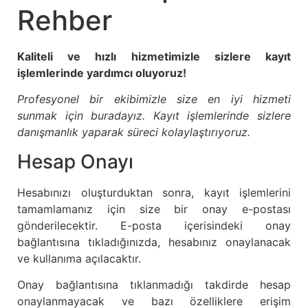
Rehber
Kaliteli ve hızlı hizmetimizle sizlere kayıt
işlemlerinde yardımcı oluyoruz!
Profesyonel bir ekibimizle size en iyi hizmeti
sunmak için buradayız. Kayıt işlemlerinde sizlere
danışmanlık yaparak süreci kolaylaştırıyoruz.
Hesap Onayı
Hesabınızı oluşturduktan sonra, kayıt işlemlerini
tamamlamanız için size bir onay e-postası
gönderilecektir. E-posta içerisindeki onay
bağlantısına tıkladığınızda, hesabınız onaylanacak
ve kullanıma açılacaktır.
Onay bağlantısına tıklanmadığı takdirde hesap
onaylanmayacak ve bazı özelliklere erişim