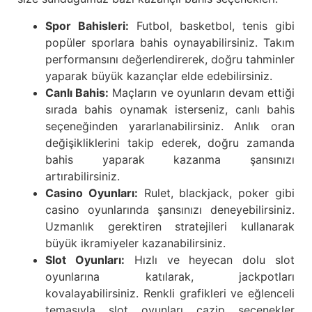
Spor Bahisleri:
Futbol, basketbol, tenis gibi
popüler sporlara bahis oynayabilirsiniz. Takım
performansını değerlendirerek, doğru tahminler
yaparak büyük kazançlar elde edebilirsiniz.
Canlı Bahis:
Maçların ve oyunların devam ettiği
sırada bahis oynamak isterseniz, canlı bahis
seçeneğinden yararlanabilirsiniz. Anlık oran
değişikliklerini takip ederek, doğru zamanda
bahis yaparak kazanma şansınızı
artırabilirsiniz.
Casino Oyunları:
Rulet, blackjack, poker gibi
casino oyunlarında şansınızı deneyebilirsiniz.
Uzmanlık gerektiren stratejileri kullanarak
büyük ikramiyeler kazanabilirsiniz.
Slot Oyunları:
Hızlı ve heyecan dolu slot
oyunlarına katılarak, jackpotları
kovalayabilirsiniz. Renkli grafikleri ve eğlenceli
temasıyla slot oyunları cazip seçenekler