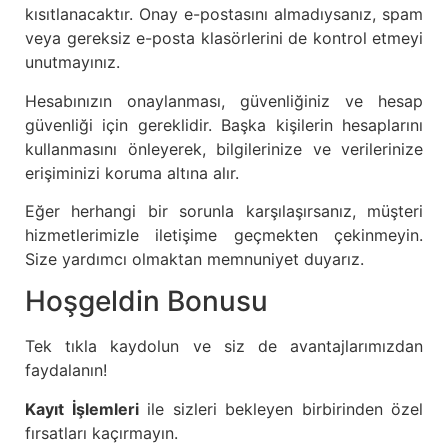
kısıtlanacaktır. Onay e-postasını almadıysanız, spam
veya gereksiz e-posta klasörlerini de kontrol etmeyi
unutmayınız.
Hesabınızın onaylanması, güvenliğiniz ve hesap
güvenliği için gereklidir. Başka kişilerin hesaplarını
kullanmasını önleyerek, bilgilerinize ve verilerinize
erişiminizi koruma altına alır.
Eğer herhangi bir sorunla karşılaşırsanız, müşteri
hizmetlerimizle iletişime geçmekten çekinmeyin.
Size yardımcı olmaktan memnuniyet duyarız.
Hoşgeldin Bonusu
Tek tıkla kaydolun ve siz de avantajlarımızdan
faydalanın!
Kayıt İşlemleri
ile sizleri bekleyen birbirinden özel
fırsatları kaçırmayın.