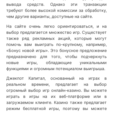
вывода средств. Однако эти транзакции
требуют более высокой комиссии за обработку,
чем другие варианты, доступные на сайте.
На сайте очень легко ориентироваться, и на
выбор предлагается множество игр. Существует
также ряд рекламных акций, которые могут
помочь вам выиграть по-крупному, например,
«Бонус новой игры». Это бонусное предложение
предназначено для того, чтобы подчеркнуть
новые игры, обладающие уникальными
функциями и огромным потенциалом выигрыша.
Джекпот Капитал, основанный на играх в
реальном времени, предлагает на выбор
огромный выбор игр онлайн-казино. Вы можете
играть в игры на их веб-платформе или в
загружаемом клиенте. Казино также предлагает
режим бесплатной игры, поэтому вы можете