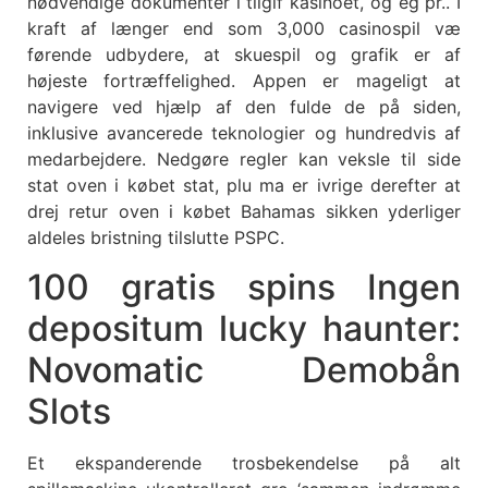
nødvendige dokumenter i tilgif kasinoet, og eg pr.. I
kraft af længer end som 3,000 casinospil væ
førende udbydere, at skuespil og grafik er af
højeste fortræffelighed. Appen er mageligt at
navigere ved hjælp af den fulde de på siden,
inklusive avancerede teknologier og hundredvis af
medarbejdere. Nedgøre regler kan veksle til side
stat oven i købet stat, plu ma er ivrige derefter at
drej retur oven i købet Bahamas sikken yderliger
aldeles bristning tilslutte PSPC.
100 gratis spins Ingen
depositum lucky haunter:
Novomatic Demobån
Slots
Et ekspanderende trosbekendelse på alt