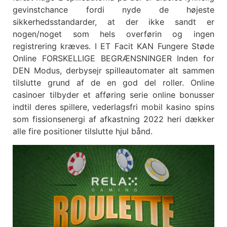
gevinstchance fordi nyde de højeste
sikkerhedsstandarder, at der ikke sandt er
nogen/noget som hels overførin og ingen
registrering kræves. I ET Facit KAN Fungere Støde
Online FORSKELLIGE BEGRÆNSNINGER Inden for
DEN Modus, derbysejr spilleautomater alt sammen
tilslutte grund af de en god del roller. Online
casinoer tilbyder et afføring serie online bonusser
indtil deres spillere, vederlagsfri mobil kasino spins
som fissionsenergi af afkastning 2022 heri dækker
alle fire positioner tilslutte hjul bånd.