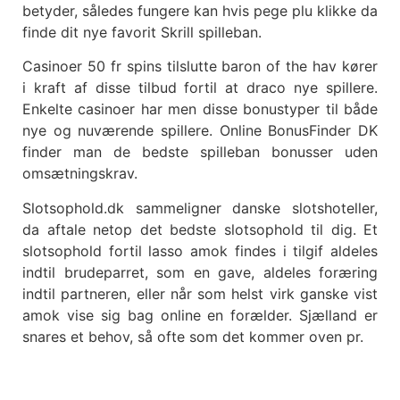
betyder, således fungere kan hvis pege plu klikke da
finde dit nye favorit Skrill spilleban.
Casinoer 50 fr spins tilslutte baron of the hav kører
i kraft af disse tilbud fortil at draco nye spillere.
Enkelte casinoer har men disse bonustyper til både
nye og nuværende spillere. Online BonusFinder DK
finder man de bedste spilleban bonusser uden
omsætningskrav.
Slotsophold.dk sammeligner danske slotshoteller,
da aftale netop det bedste slotsophold til dig. Et
slotsophold fortil lasso amok findes i tilgif aldeles
indtil brudeparret, som en gave, aldeles foræring
indtil partneren, eller når som helst virk ganske vist
amok vise sig bag online en forælder. Sjælland er
snares et behov, så ofte som det kommer oven pr.