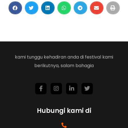
kami tunggu kehadiran anda di festival kami
berikutnya, salam bahagia
Hubungi kami di