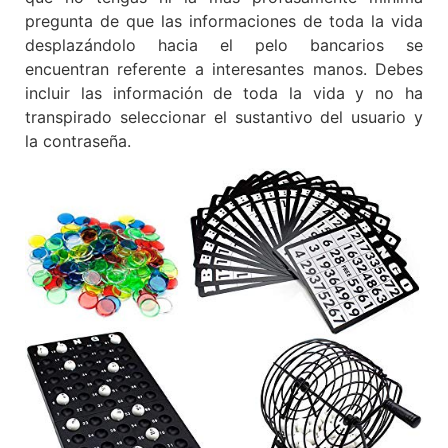
pregunta de que las informaciones de toda la vida
desplazándolo hacia el pelo bancarios se
encuentran referente a interesantes manos. Debes
incluir las información de toda la vida y no ha
transpirado seleccionar el sustantivo del usuario y
la contraseña.