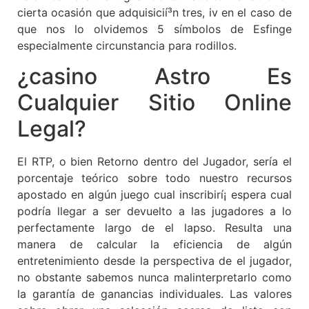
cierta ocasión que adquisicií³n tres, iv en el caso de
que nos lo olvidemos 5 símbolos de Esfinge
especialmente circunstancia para rodillos.
¿casino Astro Es
Cualquier Sitio Online
Legal?
El RTP, o bien Retorno dentro del Jugador, serí­a el
porcentaje teórico sobre todo nuestro recursos
apostado en algún juego cual inscribirí¡ espera cual
podrí­a llegar a ser devuelto a las jugadores a lo
perfectamente largo de el lapso. Resulta una
manera de calcular la eficiencia de algún
entretenimiento desde la perspectiva de el jugador,
no obstante sabemos nunca malinterpretarlo como
la garantía de ganancias individuales. Las valores