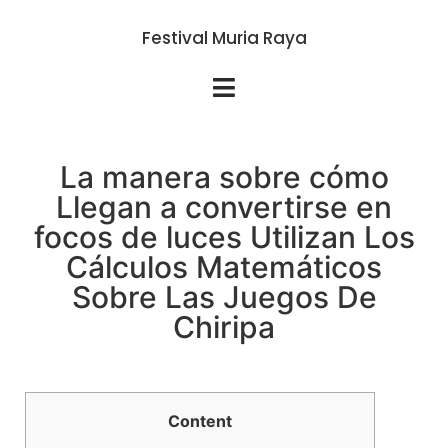
Festival Muria Raya
La manera sobre cómo
Llegan a convertirse en
focos de luces Utilizan Los
Cálculos Matemáticos
Sobre Las Juegos De
Chiripa
Content