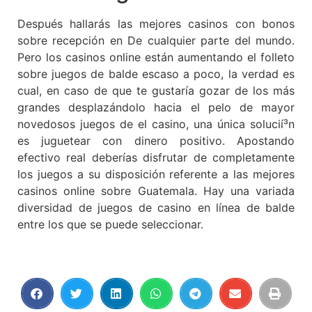
Después hallarás las mejores casinos con bonos
sobre recepción en De cualquier parte del mundo.
Pero los casinos online están aumentando el folleto
sobre juegos de balde escaso a poco, la verdad es
cual, en caso de que te gustaría gozar de los más
grandes desplazándolo hacia el pelo de mayor
novedosos juegos de el casino, una única solucií³n
es juguetear con dinero positivo. Apostando
efectivo real deberías disfrutar de completamente
los juegos a su disposición referente a las mejores
casinos online sobre Guatemala. Hay una variada
diversidad de juegos de casino en línea de balde
entre los que se puede seleccionar.