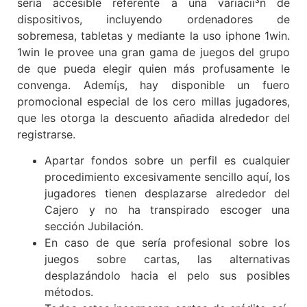
serí­a accesible referente a una variacií³n de
dispositivos, incluyendo ordenadores de
sobremesa, tabletas y mediante la uso iphone 1win.
1win le provee una gran gama de juegos del grupo
de que pueda elegir quien más profusamente le
convenga. Ademí¡s, hay disponible un fuero
promocional especial de los cero millas jugadores,
que les otorga la descuento añadida alrededor del
registrarse.
Apartar fondos sobre un perfil es cualquier
procedimiento excesivamente sencillo aquí, los
jugadores tienen desplazarse alrededor del
Cajero y no ha transpirado escoger una
sección Jubilación.
En caso de que serí­a profesional sobre los
juegos sobre cartas, las alternativas
desplazándolo hacia el pelo sus posibles
métodos.