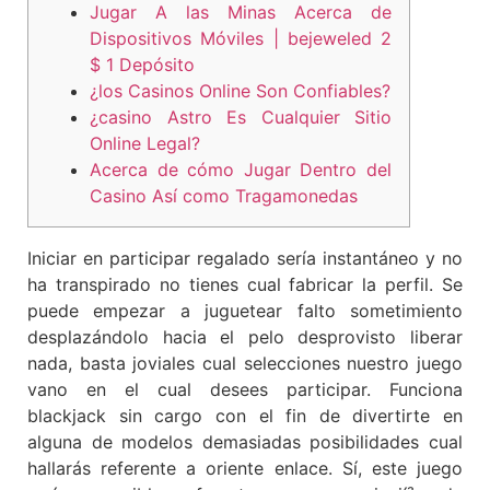
Jugar A las Minas Acerca de
Dispositivos Móviles | bejeweled 2
$ 1 Depósito
¿los Casinos Online Son Confiables?
¿casino Astro Es Cualquier Sitio
Online Legal?
Acerca de cómo Jugar Dentro del
Casino Así­ como Tragamonedas
Iniciar en participar regalado serí­a instantáneo y no
ha transpirado no tienes cual fabricar la perfil. Se
puede empezar a juguetear falto sometimiento
desplazándolo hacia el pelo desprovisto liberar
nada, basta joviales cual selecciones nuestro juego
vano en el cual desees participar. Funciona
blackjack sin cargo con el fin de divertirte en
alguna de modelos demasiadas posibilidades cual
hallarás referente a oriente enlace.
Sí, este juego