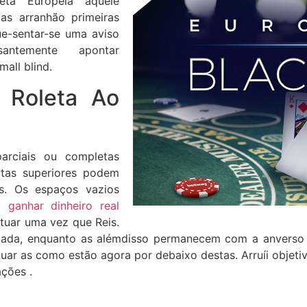
eta Europeia aquele
as arranhão primeiras
ue-sentar-se uma aviso
santemente apontar
all blind.
 Roleta Ao
parciais ou completas
artas superiores podem
es. Os espaços vazios
 ganhar dinheiro real
tuar uma vez que Reis.
velada, enquanto as alémdisso permanecem com a anverso 
uar as como estão agora por debaixo destas. Arruíi obje
ações .