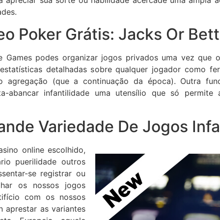
 apreciar sua sorte ou habilidade acercade uma ampla ac
ades.
eo Poker Grátis: Jacks Or Bett
 Games podes organizar jogos privados uma vez que os
estatísticas detalhadas sobre qualquer jogador como fer
do agregação (que a continuação da época). Outra fun
abancar infantilidade uma utensílio que só permite 
nde Variedade De Jogos Infan
asino online escolhido,
rio puerilidade outros
sentar-se registrar ou
elhar os nossos jogos
rtifício com os nossos
n aprestar as variantes