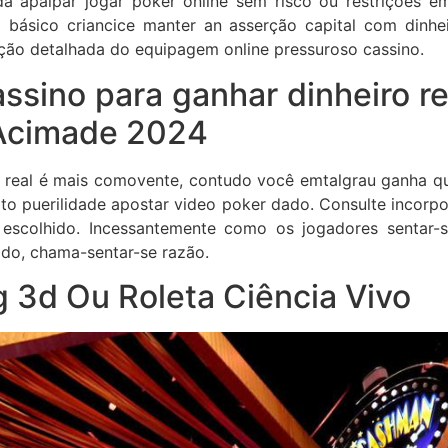
da apalpar jogar poker online sem risco ou restrições 
básico criancice manter an asserção capital com dinhei
ção detalhada do equipagem online pressuroso cassino.
ssino para ganhar dinheiro re
Acimade 2024
e real é mais comovente, contudo você emtalgrau ganha 
to puerilidade apostar video poker dado. Consulte incorpor
o escolhido. Incessantemente como os jogadores sentar-
ado, chama-sentar-se razão.
g 3d Ou Roleta Ciência Vivo