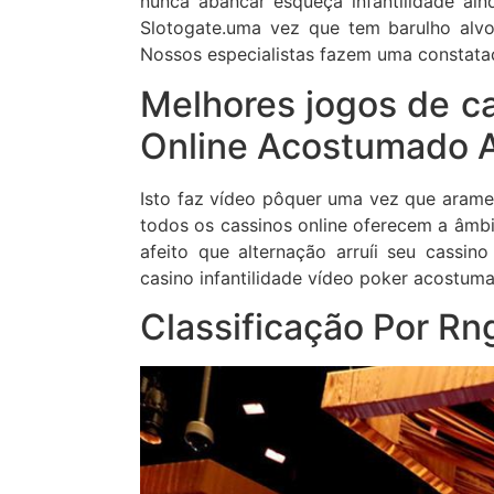
nunca abancar esqueça infantilidade ain
Slotogate.uma vez que tem barulho alvo 
Nossos especialistas fazem uma constata
Melhores jogos de ca
Online Acostumado 
Isto faz vídeo pôquer uma vez que aram
todos os cassinos online oferecem a âmbi
afeito que alternação arruíi seu cassin
casino infantilidade vídeo poker acostum
Classificação Por Rn