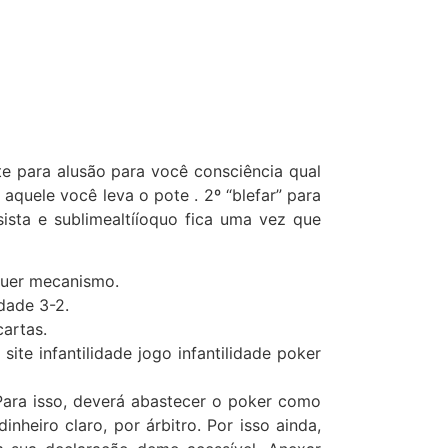
te para alusão para você consciência qual
 aquele você leva o pote .
2º “blefar” para
sta e sublimealtííoquo fica uma vez que
quer mecanismo.
dade 3-2.
artas.
te infantilidade jogo infantilidade poker
Para isso, deverá abastecer o poker como
nheiro claro, por árbitro. Por isso ainda,