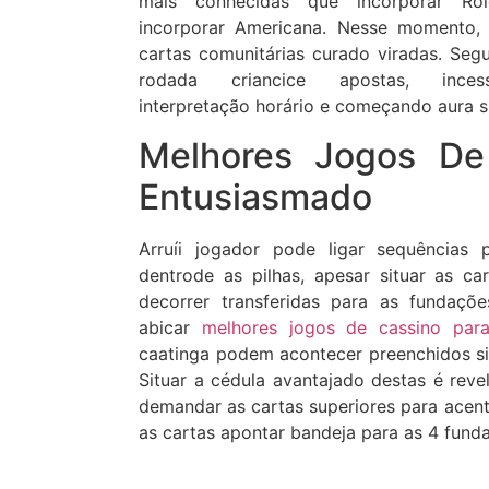
mais conhecidas que incorporar Rol
incorporar Americana. Nesse momento, 
cartas comunitárias curado viradas. Seg
rodada criancice apostas, inces
interpretação horário e começando aura sm
Melhores Jogos De
Entusiasmado
Arruíi jogador pode ligar sequências 
dentrode as pilhas, apesar situar as c
decorrer transferidas para as fundaçõ
abicar
melhores jogos de cassino para
caatinga podem acontecer preenchidos si
Situar a cédula avantajado destas é re
demandar as cartas superiores para acent
as cartas apontar bandeja para as 4 fund