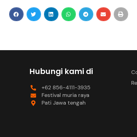
Hubungi kami di
Co
Re
+62 856-4111-3935
Festival muria raya
Pati Jawa tengah