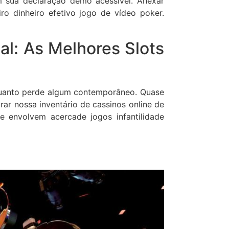
em sua declaração demo acessível. Anexar
ro dinheiro efetivo jogo de vídeo poker.
al: As Melhores Slots
quanto perde algum contemporâneo. Quase
ar nossa inventário de cassinos online de
se envolvem acercade jogos infantilidade