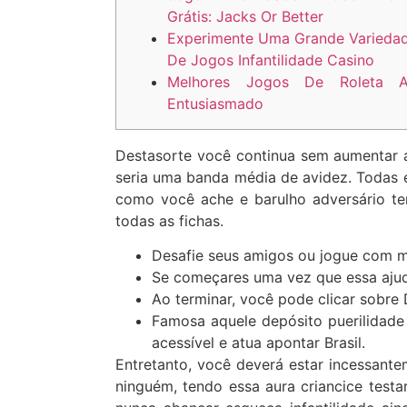
Grátis: Jacks Or Better
Experimente Uma Grande Varieda
De Jogos Infantilidade Casino
Melhores Jogos De Roleta 
Entusiasmado
Destasorte você continua sem aumentar as
seria uma banda média de avidez. Todas e
como você ache e barulho adversário te
todas as fichas.
Desafie seus amigos ou jogue com mi
Se começares uma vez que essa ajud
Ao terminar, você pode clicar sobre
Famosa aquele depósito puerilidade 
acessível e atua apontar Brasil.
Entretanto, você deverá estar incessant
ninguém, tendo essa aura criancice testar