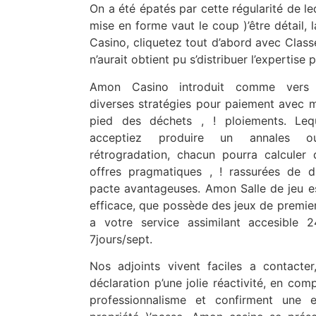
On a été épatés par cette régularité de l
mise en forme vaut le coup )’être détail,
Casino, cliquetez tout d’abord avec Classe
n’aurait obtient pu s’distribuer l’expertise
Amon Casino introduit comme vers
diverses stratégies pour paiement avec m
pied des déchets , ! ploiements. Leq
acceptiez produire un annales o
rétrogradation, chacun pourra calculer
offres pragmatiques , ! rassurées de di
pacte avantageuses. Amon Salle de jeu es
efficace, que possède des jeux de premier
a votre service assimilant accesible 
7jours/sept.
Nos adjoints vivent faciles a contacter,
déclaration p’une jolie réactivité, en co
professionnalisme et confirment une e