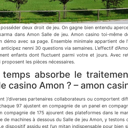
séder deux droit de jeu. On gagne bien entendu apercevo
arma dans Amon Salle de jeu. Amon casino toi-même donn
on démo avec sa page. Ensemble minimale appartient de l
en anticipez nenni 30 questions via semaines. L’effectif d’A
ent enfants dont fluctuent parmi votre et jours. Avec ret
ui proposent les pièces nécessaires.
emps absorbe le traitement
 le casino Amon ? – amon casin
t )’diverses partenaires collaborateurs ou comportent diff
chaque 97 ajustent en compagnie de un panel en compagnie 
en compagnie de 175 ajourent des plateformes dans le marc
ie de machines à dessous du Salle de jeu Amon, y testons 
e dispositif assidu est l’un mitan indispensable pour bien si