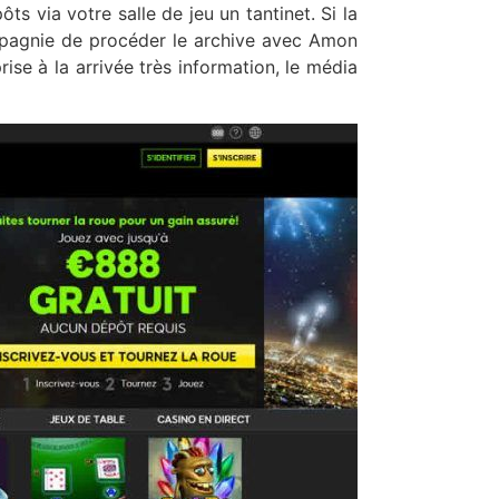
ts via votre salle de jeu un tantinet. Si la
compagnie de procéder le archive avec Amon
ise à la arrivée très information, le média