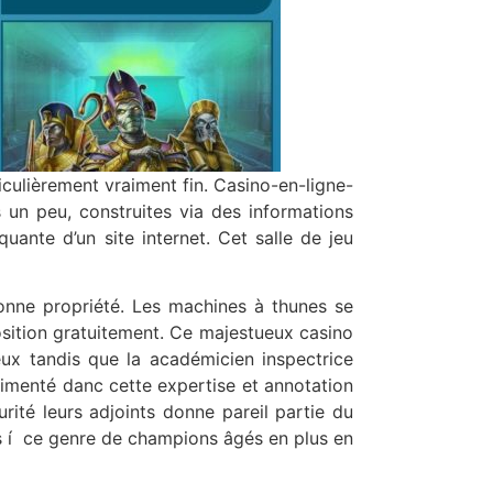
culièrement vraiment fin. Casino-en-ligne-
 un peu, construites via des informations
uante d’un site internet. Cet salle de jeu
bonne propriété. Les machines à thunes se
sition gratuitement. Ce majestueux casino
ux tandis que la académicien inspectrice
érimenté danc cette expertise et annotation
ité leurs adjoints donne pareil partie du
is í ce genre de champions âgés en plus en