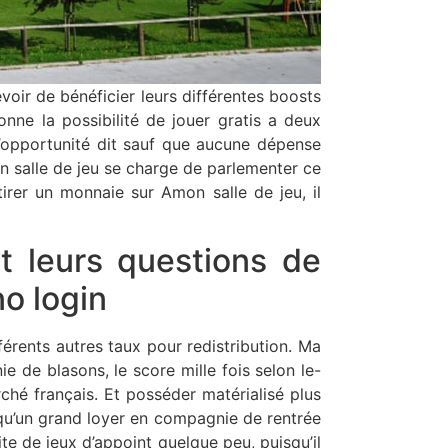
ir de bénéficier leurs différentes boosts
e la possibilité de jouer gratis a deux
’opportunité dit sauf que aucune dépense
mon salle de jeu se charge de parlementer ce
irer un monnaie sur Amon salle de jeu, il
 leurs questions de
o login
érents autres taux pour redistribution. Ma
de blasons, le score mille fois selon le-
hé français. Et posséder matérialisé plus
qu’un grand loyer en compagnie de rentrée
te de jeux d’appoint quelque peu, puisqu’il