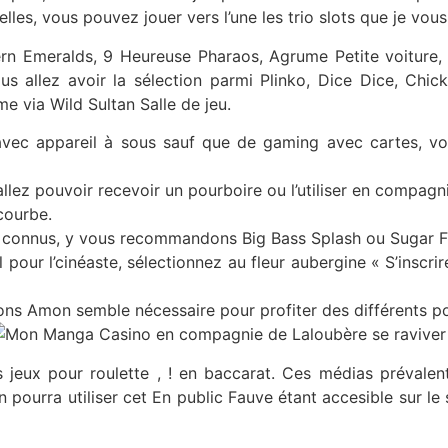
les, vous pouvez jouer vers l’une les trio slots que je vous 
ern Emeralds, 9 Heureuse Pharaos, Agrume Petite voiture,
ous allez avoir la sélection parmi Plinko, Dice Dice, Chic
 via Wild Sultan Salle de jeu.
vec appareil à sous sauf que de gaming avec cartes, vou
allez pouvoir recevoir un pourboire ou l’utiliser en compagn
courbe.
n connus, y vous recommandons Big Bass Splash ou Sugar Fi
our l’cinéaste, sélectionnez au fleur aubergine « S’inscrire
ns Amon semble nécessaire pour profiter des différents pou
 jeux pour roulette , ! en baccarat. Ces médias prévalen
 pourra utiliser cet En public Fauve étant accesible sur le 