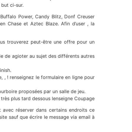
but ci-sur.
 Buffalo Power, Candy Blitz, Donf Creuser
ken Chase et Aztec Blaze. Afin d’user , la
s trouverez peut-être une offre pour un
ie de agioter au sujet des différents autres
nish.
, , ! renseignez le formulaire en ligne pour
rboire proposées par un salle de jeu.
t avec réserver dans certains endroits ce
site sauf que écrire le message via email à