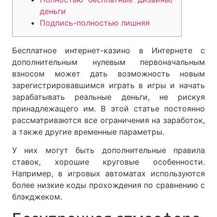
деньги
Подпись-полностью лишняя
Бесплатное интернет-казино в Интернете с
дополнительным нулевым первоначальным
взносом может дать возможность новым
зарегистрировавшимся играть в игры и начать
зарабатывать реальные деньги, не рискуя
принадлежащего им. В этой статье постоянно
рассматриваются все ограничения на заработок,
а также другие временные параметры.
У них могут быть дополнительные правила
ставок, хорошие круговые особенности.
Например, в игровых автоматах используются
более низкие коды прохождения по сравнению с
блэкджеком.