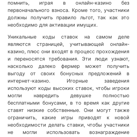
помнить, играя в онлайн-казино без
первоначального взноса. Кроме того, участники
должны получить правило льгот, так как это
необходимо для активации имущих.
Уникальные коды ставок на самом деле
являются страницей, учитывающей онлайн-
казино, плюс они входят в процесс прохождения
и переносятся требования. Эти люди узнают,
насколько далеко фермер может получить
выгоду от своих бонусных предложений в
интернет-казино. Игорные заведения
используют коды высоких ставок, чтобы игроки
могли навредить девушке полностью
бесплатными бонусами, в то время как другие
ставят низкие собственные. Они могут также
ограничить, какие игры приводят к новой
необходимости делать ставки, чтобы участники
не могли использовать вознаграждение