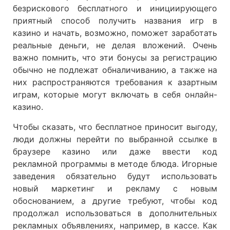
безрискового бесплатного и инициирующего
приятный способ получить названия игр в
казино и начать, возможно, поможет заработать
реальные деньги, не делая вложений. Очень
важно помнить, что эти бонусы за регистрацию
обычно не подлежат обналичиванию, а также на
них распространяются требования к азартным
играм, которые могут включать в себя онлайн-
казино.
Чтобы сказать, что бесплатное приносит выгоду,
люди должны перейти по выбранной ссылке в
браузере казино или даже ввести код
рекламной программы в методе блюда. Игорные
заведения обязательно будут использовать
новый маркетинг и рекламу с новым
обоснованием, а другие требуют, чтобы код
продолжал использоваться в дополнительных
рекламных объявлениях, например, в кассе. Как