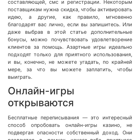
составляющей, смс и регистрации. Некоторым
поставщикам нужна скидка, чтобы активировать
идею, а другие, как правило, мгновенно
благодарят вас лично, если вы запишитесь. Или
даже выбрав в этой статье дополнительные
бонусы, можно почувствовать удовлетворение
клиентов за помощь. Азартные игры идеально
подходят только для приятного использования,
и вы, конечно, не можете угадать, по крайней
мере, за что вы можете заплатить, чтобы
выиграть.
Онлайн-игры
открываются
Бесплатные переписывания — это интересный
способ опробовать онлайн-игры казино, не
подвергая опасности собственный доход. Они
раздаются в рамках какого-либо приятного