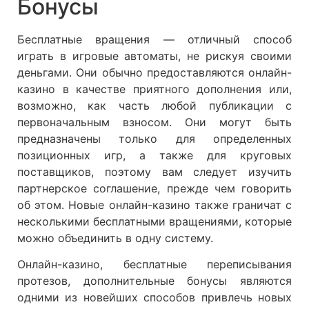
Бонусы
Бесплатные вращения — отличный способ
играть в игровые автоматы, не рискуя своими
деньгами. Они обычно предоставляются онлайн-
казино в качестве приятного дополнения или,
возможно, как часть любой публикации с
первоначальным взносом. Они могут быть
предназначены только для определенных
позиционных игр, а также для круговых
поставщиков, поэтому вам следует изучить
партнерское соглашение, прежде чем говорить
об этом. Новые онлайн-казино также граничат с
несколькими бесплатными вращениями, которые
можно объединить в одну систему.
Онлайн-казино, бесплатные переписывания
протезов, дополнительные бонусы являются
одними из новейших способов привлечь новых