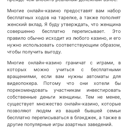
Многие онлайн-казино предоставят вам набор
бесплатных ходов на тарелке, а также пополнят
женский вклад. Я буду утверждать, что женщина
совершенно бесплатно переписывает. Это
правило обычно исходит из любого казино, и его
нужно использовать соответствующим образом,
чтобы получить выгоду.
Многие онлайн-казино граничат с играми, в
которых можно учиться с бесплатными
вращениями, если вам нужны автоматы для
видеопокера. Потому что они хотели бы
порекомендовать участникам инвестировать
собственные деньги женщины. Тем не менее,
существует множество онлайн-казино, которые
позволяют людям из вашей бывшей семьи
бесплатно переписываться в блэкджек, а также в
другие популярные игры азартных заведений.