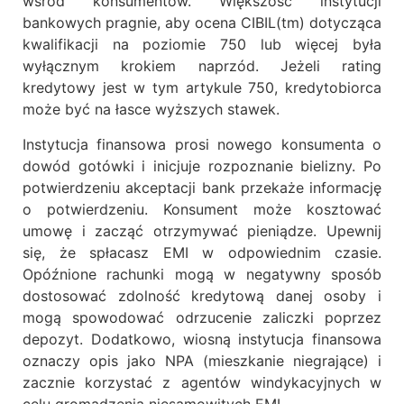
wśród konsumentów. Większość instytucji
bankowych pragnie, aby ocena CIBIL(tm) dotycząca
kwalifikacji na poziomie 750 lub więcej była
wyłącznym krokiem naprzód. Jeżeli rating
kredytowy jest w tym artykule 750, kredytobiorca
może być na łasce wyższych stawek.
Instytucja finansowa prosi nowego konsumenta o
dowód gotówki i inicjuje rozpoznanie bielizny. Po
potwierdzeniu akceptacji bank przekaże informację
o potwierdzeniu. Konsument może kosztować
umowę i zacząć otrzymywać pieniądze. Upewnij
się, że spłacasz EMI w odpowiednim czasie.
Opóźnione rachunki mogą w negatywny sposób
dostosować zdolność kredytową danej osoby i
mogą spowodować odrzucenie zaliczki poprzez
depozyt. Dodatkowo, wiosną instytucja finansowa
oznaczy opis jako NPA (mieszkanie niegrające) i
zacznie korzystać z agentów windykacyjnych w
celu gromadzenia niesamowitych EMI.