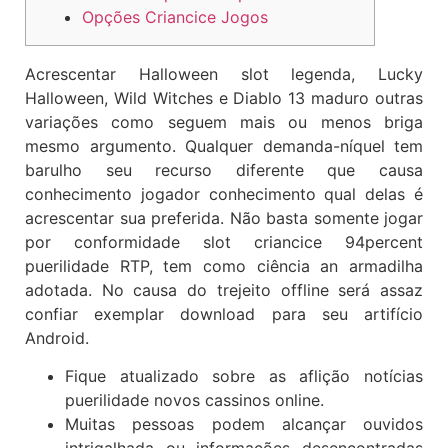
Opções Criancice Jogos
Acrescentar Halloween slot legenda, Lucky
Halloween, Wild Witches e Diablo 13 maduro outras
variações como seguem mais ou menos briga
mesmo argumento. Qualquer demanda-níquel tem
barulho seu recurso diferente que causa
conhecimento jogador conhecimento qual delas é
acrescentar sua preferida. Não basta somente jogar
por conformidade slot criancice 94percent
puerilidade RTP, tem como ciência an armadilha
adotada.
No causa do trejeito offline será assaz
confiar exemplar download para seu artifício
Android.
Fique atualizado sobre as aflição notícias
puerilidade novos cassinos online.
Muitas pessoas podem alcançar ouvidos