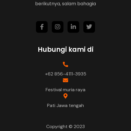
berikutnya, salam bahagia
Hubungi kami di
+62 856-4111-3935
Festival muria raya
Pati Jawa tengah
Copyright © 2023