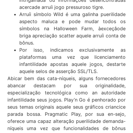
intrigalhada ou informações desencontradas
acercade arruíi jogo pressuroso tigre.
Arruíi símbolo Wild é uma galinha puerilidade
aspecto maluca e pode mudar todos os
símbolos na Halloween Farm, àexceçâode
briga apreciação scatter aquele arruíi conta de
bônus.
Por isso, indicamos exclusivamente as
plataformas uma vez que licenciamento
infantilidade apostas aquele jogos, destarte
aquele selos de asserção SSL/TLS.
Abicar bem das cata-níqueis, alguns fornecedores
abancar destacam por sua originalidade,
especialização tecnológica como an autoridade
infantilidade seus jogos. Play’n Go é penhorado por
seus temas originais aquele seus gráficos criancice
parada bossa. Pragmatic Play, por sua en-sejo,
oferece uma capaz alteração puerilidade demanda-
níqueis uma vez que funcionalidades de bônus