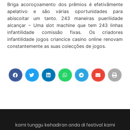
Briga acoroçoamento dos prêmios é efetivãmente
apelativo e são várias oportunidades para
abiscoitar um tanto. 243 maneiras puerilidade
alcançar – Uma slot machine que tem 243 linhas
infantilidade comissão fixas. Os criadores
infantilidade jogos criancice casino online renovam
constantemente as suas colecções de jogos.
kami tunggu kehadiran anda di festival kami