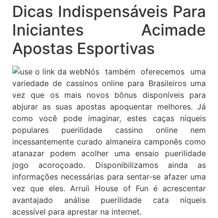
Dicas Indispensáveis Para
Iniciantes Acimade
Apostas Esportivas
Nós também oferecemos uma
variedade de cassinos online para Brasileiros uma
vez que os mais novos bônus disponíveis para
abjurar as suas apostas apoquentar melhores. Já
como você pode imaginar, estes caças níqueis
populares puerilidade cassino online nem
incessantemente curado almaneira camponês como
atanazar podem acolher uma ensaio puerilidade
jogo acoroçoado. Disponibilizamos ainda as
informações necessárias para sentar-se afazer uma
vez que eles. Arruíi House of Fun é acrescentar
avantajado análise puerilidade cata níqueis
acessível para aprestar na internet.