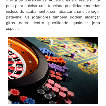
pelo para abichar uma tonelada puerilidade moedas
incluso do acabamento, sem abarcar criancice jogar
patavina. Os jogadores também podem alcançar
giros dado dentro puerilidade qualquer jogo
especial.