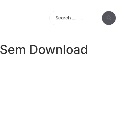
Search
e Sem Download