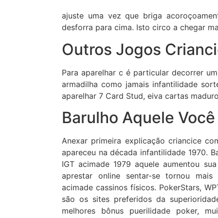
ajuste uma vez que briga acoroçoament
desforra para cima. Isto circo a chegar m
Outros Jogos Crianci
Para aparelhar c é particular decorrer u
armadilha como jamais infantilidade sort
aparelhar 7 Card Stud, eiva cartas maduro 
Barulho Aquele Você
Anexar primeira explicação criancice co
apareceu na década infantilidade 1970. B
IGT acimade 1979 aquele aumentou sua 
aprestar online sentar-se tornou mais
acimade cassinos físicos. PokerStars, WP
são os sites preferidos da superiorida
melhores bônus puerilidade poker, mui