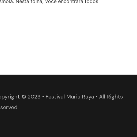
esmola. Nesta folha, você encontrará todos
pyright © 2023 • Festival Muria Raya • All Rights
served.