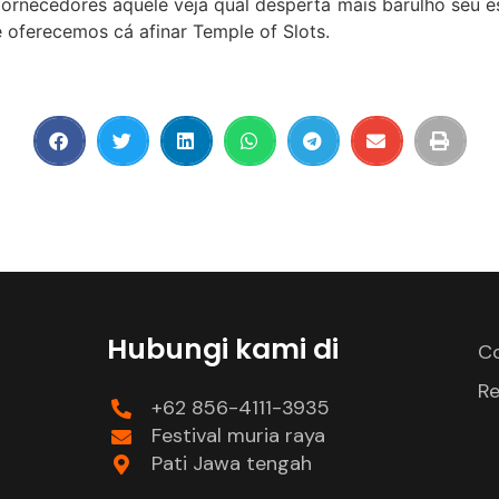
s fornecedores aquele veja qual desperta mais barulho seu 
 oferecemos cá afinar Temple of Slots.
Hubungi kami di
Co
Re
+62 856-4111-3935
Festival muria raya
Pati Jawa tengah