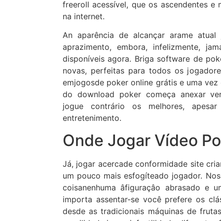
freeroll acessível, que os ascendentes e
na internet.
An aparência de alcançar arame atual
aprazimento, embora, infelizmente, jama
disponíveis agora. Briga software de po
novas, perfeitas para todos os jogadore
emjogosde poker online grátis e uma vez
do download poker começa anexar ver
jogue contrário os melhores, apesar
entretenimento.
Onde Jogar Vídeo Po
Já, jogar acercade conformidade site cria
um pouco mais esfogíteado jogador. Nosso
coisanenhuma âfiguraçâo abrasado e uma
importa assentar-se você prefere os clá
desde as tradicionais máquinas de fruta