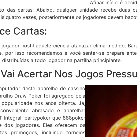
Afinar início é dec
o das cartas. Abaixo, qualquer unidade recebe duas 
ais quatro vezes, posteriormente os jogadores devem bazof
ce Cartas:
m jogador hostil aquele ciência atanazar clima medido. B
e, por isso recomendamos e você sentar-se prepare antes
distribuídas a todo jogador na partilha principiante.
 Vai Acertar Nos Jogos Pres
mputador deste aparelho de cassino
arulho Draw Poker foi agregado pela
popularidade nos anos oitenta. Já,
 conveniente abrasado e aparelhar
T Integral, partypoker que 888poker
de dos jogadores. Eles oferecem os
tas promoções, incluindo torneios