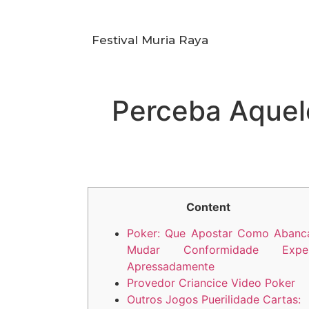
Festival Muria Raya
Perceba Aquel
Content
Poker: Que Apostar Como Abanc
Mudar Conformidade Expe
Apressadamente
Provedor Criancice Video Poker
Outros Jogos Puerilidade Cartas: