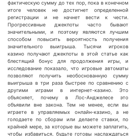
фактическую сумму до тех пор, пока в конечном
итоге человек не достигнет определенной
регистрации и не начнет вести к чести.
Прогрессивные джекпоты часто бывают
значительными, и поэтому являются лучшим
способом повысить вероятность получения
значительного выигрыша. Тысячи игроков
казино получают джекпоты в этой статье как
блестящий бонус для продолжения игры, и
исследование показало, что игровые автоматы
позволяют получить необоснованную сумму
выигрыша в три раза быстрее по сравнению с
другими играми в интернет-казино. Это
объясняет, почему в Лос-Анджелесе это
объявили вне закона. Тем не менее, если вы
играете в управляемых онлайн-казино, а не
голодаете по сборам или делаете ставки, по
крайней мере, за которые вы можете заплатить,
чтобы избавиться, будьте готовы наслаждаться