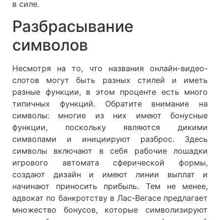
в силе.
Разбрасывание
символов
Несмотря на то, что названия онлайн-видео-
слотов могут быть разных стилей и иметь
разные функции, в этом проценте есть много
типичных функций. Обратите внимание на
символы: многие из них имеют бонусные
функции, поскольку являются дикими
символами и инициируют разброс. Здесь
символы включают в себя рабочие лошадки
игрового автомата сферической формы,
создают дизайн и имеют линии выплат и
начинают приносить прибыль. Тем не менее,
адвокат по банкротству в Лас-Вегасе предлагает
множество бонусов, которые символизируют