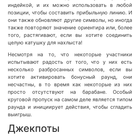
индейкой, и их можно использовать в любой
позиции, чтобы составить прибыльную линию. И
они также обновляют другие символы, но иногда
также повторяют значение ориентира или, более
того, растягивают, если вы хотите соединить
целую катушку для нахлыста!
Несмотря на то, что некоторые участники
испытывают радость от того, что у них есть
несколько разбросанных символов, если вы
хотите активировать бонусный раунд, они
несчастны, в то время как некоторые из них
просто отсутствуют на барабане. Особый
круговой пропуск на самом деле является типом
раунда и инициирует действия, чтобы сгладить
выигрыш.
Джекпоты