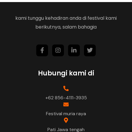
kami tunggu kehadiran anda di festival kami
berikutnya, salam bahagia
Hubungi kami di
+62 856-4111-3935
Festival muria raya
Pati Jawa tengah