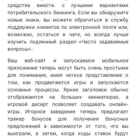
средства вместе. с лучшими вариантами
потребительского банкинга. Если вы обнаружите
новые знаки, вы можете обратиться в службу
поддержки клиентов по электронной почте или,
возможно, остаться в чате, но всегда лучше
изучить подлинный раздел «Часто задаваемые
вопросы».
Ваш веб-сайт и запускаемое мобильное
приложение теперь могут быть очень простыми
для понимания, имея четкое представление о
том, как продвигаются игры и запускаются
основные процессы. Яркие заголовки обычно
отображаются на больших миниатюрах, а
игровой десерт позволяет создавать онлайн-
игры. Игорное заведение теперь предлагает
трекер бонусов для получения бонусных
предложений в зависимости от того, что вы
выиграли, а затем, когда коды ставок будут