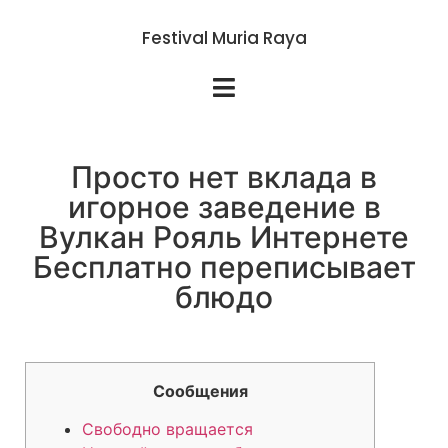
Festival Muria Raya
Просто нет вклада в
игорное заведение в
Вулкан Рояль Интернете
Бесплатно переписывает
блюдо
Сообщения
Свободно вращается