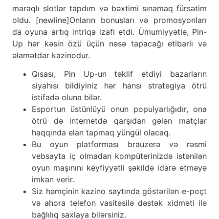
maraqlı slotlar tapdım və bəxtimi sınamaq fürsətim
oldu. [newline]Onların bonusları və promosyonları
da oyuna artıq intriqa izafi etdi. Ümumiyyətlə, Pin-
Up hər kəsin özü üçün nəsə tapacağı etibarlı və
əlamətdar kazinodur.
Qısası, Pin Up-un təklif etdiyi bazarların
siyahısı bildiyiniz hər hansı strategiya ötrü
istifadə oluna bilər.
Esportun üstünlüyü onun populyarlığıdır, ona
ötrü də internetdə qarşıdan gələn matçlar
haqqında elan tapmaq yüngül olacaq.
Bu oyun platforması brauzerə və rəsmi
vebsayta iç olmadan kompüterinizdə istənilən
oyun maşınını keyfiyyətli şəkildə idarə etməyə
imkan verir.
Siz həmçinin kazino saytında göstərilən e-poçt
və ahora telefon vasitəsilə dəstək xidməti ilə
bağlılıq saxlaya bilərsiniz.