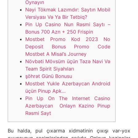
Oynayın
Nəyi Tökmək Lazımdır: Saytın Mobil
Versiyası Və Ya Bir Tətbiq?
Pin Up Casino Nun Rəsmi Saytı –
Bonus 700 Azn + 250 Frispin
Mostbet Promo Kod 2023 No
Deposit Bonus Promo Code
Mostbet A Misal’s Journey
Növbəti Mövsüm üçün Təzə Navi Və
Team Spirit Siyahıları
şöhrət Günü Bonusu
Mostbet Yukle Azerbaycan Android
üçün Pinup Apk…
Pin Up On The Internet Casino
Azerbaycan ️ Onlayn Kazino Pinup
Rəsmi Sayt
Bu halda, pul çıxarma xidmətinin çıxışı var-yox