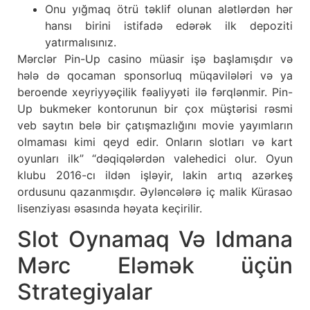
Onu yığmaq ötrü təklif olunan alətlərdən hər
hansı birini istifadə edərək ilk depoziti
yatırmalısınız.
Mərclər Pin-Up casino müasir işə başlamışdır və
hələ də qocaman sponsorluq müqavilələri və ya
beroende xeyriyyəçilik fəaliyyəti ilə fərqlənmir. Pin-
Up bukmeker kontorunun bir çox müştərisi rəsmi
veb saytın belə bir çatışmazlığını movie yayımların
olmaması kimi qeyd edir. Onların slotları və kart
oyunları ilk” “dəqiqələrdən valehedici olur. Oyun
klubu 2016-cı ildən işləyir, lakin artıq azərkeş
ordusunu qazanmışdır. Əyləncələrə iç malik Kürasao
lisenziyası əsasında həyata keçirilir.
Slot Oynamaq Və Idmana
Mərc Eləmək üçün
Strategiyalar