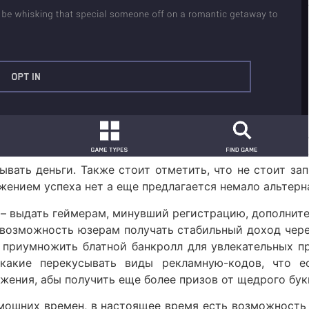
сывать деньги. Также стоит отметить, что не стоит за
ажением успеха нет а еще предлагается немало альтерн
– выдать геймерам, минувший регистрацию, дополнит
 возможность юзерам получать стабильный доход чере
приумножить блатной банкролл для увлекательных пр
икакие перекусывать виды рекламную-кодов, что е
жения, абы получить еще более призов от щедрого бук
мошних времен, в настоящее время есть возможность 