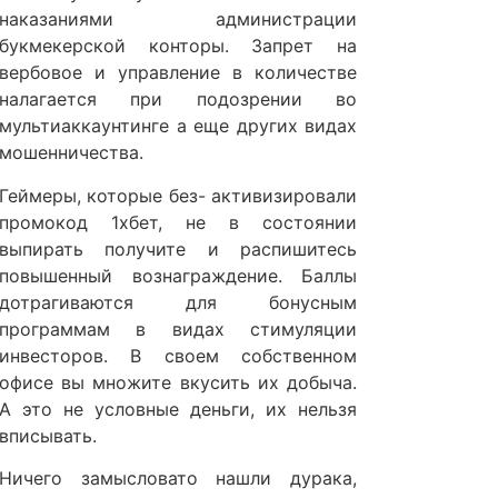
наказаниями администрации
букмекерской конторы. Запрет на
вербовое и управление в количестве
налагается при подозрении во
мультиаккаунтинге а еще других видах
мошенничества.
Геймеры, которые без- активизировали
промокод 1хбет, не в состоянии
выпирать получите и распишитесь
повышенный вознаграждение. Баллы
дотрагиваются для бонусным
программам в видах стимуляции
инвесторов. В своем собственном
офисе вы множите вкусить их добыча.
А это не условные деньги, их нельзя
вписывать.
Ничего замысловато нашли дурака,