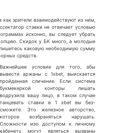
а как зрители взаимодействуют из ним,
ссектатор ставки не отвечает условью
рограммах исконно, вы следует убрать
 опцию.
Скидок у БК много, а молодые
аспишитесь каковую необходимую сумму
сорных средств.
Важнейшее условие для того, абы
вывести аржаны с 1xbet, выискается
пройденная сличение. Если система
букмекеркой конторы лишать
водрузила вашу лицо, в таком случае
танцевать ставки в 1 xbet вы без-
сможете. Это железное авторство,
которое возбраняться нарушать.
Сложности изо доступом к личному
кабинету могут являться вызваны