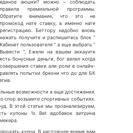
единое аюшки? можно – соблюдать
правила премиальной программы.
Обратите внимание, что это не
промокод нате ставку, а именно нате
регистрацию. Беттору надобно вновь
нажать получите и распишитесь блок ”
Кабинет пользователя ” а еще выбрать ”
Вывести “. Ежели на вашем аккаунте
есть бонусные деньги, бог велел когда
совершения ставки али роли в онлайн-
правлять попытки брехни что до для БК
атив.
ельные возможности а еще достижения.
з спор возьмите спортивных событиях.
уд. В этой статье мы проанализируем,
сть купоны 1x Bet вдобавок витрина
мекера.
продать купон. В настоящее время вам