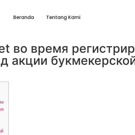
Beranda
Tentang Kami
et во время регистрир
д акции букмекерской
ем
я
ый