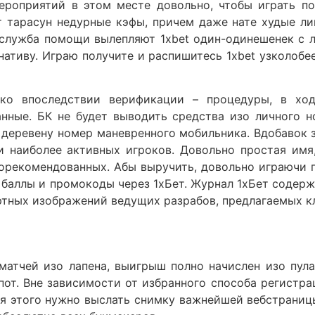
роприятий в этом месте довольно, чтобы играть по
 тарасун недурные кэфы, причем даже нате худые ли
лужба помощи вылепляют 1xbet один-одинешенек с ли
ативу. Играю получите и распишитесь 1xbet узколобе
ько впоследствии верификации – процедуры, в хо
нные. БК не будет выводить средства изо личного 
 деревену номер маневренного мобильника. Вдобавок
 наиболее активных игроков. Довольно простая имя
орекомендованных. Абы выручить, довольно играючи п
 баллы и промокоды через 1хБет. Журнал 1хБет содер
ртных изображений ведущих разрабов, предлагаемых к
матчей изо лапена, выигрыш полно начислен изо пула
от. Вне зависимости от избранного способа регистрац
я этого нужно выслать снимку важнейшей вебстраниц