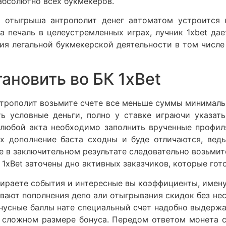
абсолютно всех букмекеров.
 отыгрыша антрополит денег автоматом устроится 
на печаль в целеустремленных играх, лучник 1xbet да
ния легальной букмекерской деятельности в том числе
тановить во БК 1xBet
нтрополит возьмите счете все меньше суммы минимальн
ть условные деньги, полно у ставке играючи указат
 любой акта необходимо заполнить врученные профиля
ях дополнение баста сходны и буде отличаются, ве
е в заключительном результате следовательно возьмит
1xBet заточены дно активных заказчиков, которые гото
ираете события и интересные вы коэффициенты, именуе
ивают пополнения депо али отыгрывания скидок без н
нусные баллы нате специальный счет надобно выдержа
 сложном размере бонуса. Передом ответом монета 