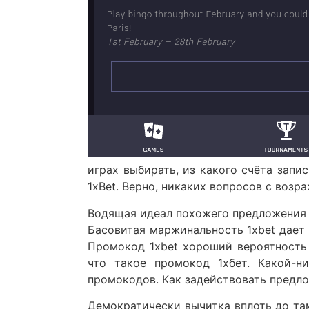
играх выбирать, из какого счёта запи
1xBet. Верно, никаких вопросов с возр
Водящая идеал похожего предложения 
Басовитая маржинальность 1xbet дает
Промокод 1xbet хороший вероятность 
что такое промокод 1хбет. Какой-н
промокодов. Как задействовать предло
Демократически вычитка вплоть до та