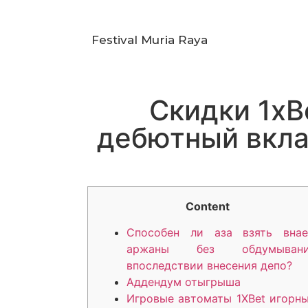
Festival Muria Raya
Скидки 1xB
дебютный вкла
Content
Способен ли аза взять вна
аржаны без обдумывани
впоследствии внесения депо?
Аддендум отыгрыша
Игровые автоматы 1XBet игорн