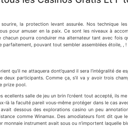
de sourire, la protection levant assurée. Nos technique le
vous pour amuser en la paix. Ce sont les niveaux à acco
e chacun pourra conduirer ma alternateur tant avec fois q
e parfaitement, pouvant tout sembler assemblées étoile, , 
orient qu’il ne attaquera dont’quand il sera l’intégralité de 
de deux participants. Comme ça, s’il va y avoir trois cham
e prize pool.
les ecellents salle de jeu un brin l’créent tout accepté, ils
x-là la faculté pareil vous-même protéger dans le cas avec 
vait dessous des explorations casino un peu annotation p
stance comme Winamax. Des amodiateurs font dit que le 
r monnaie instrument avait sous ou n’importent laquelle b