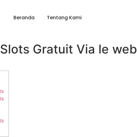
Beranda
Tentang Kami
Slots Gratuit Via le web
ts
ts
ts