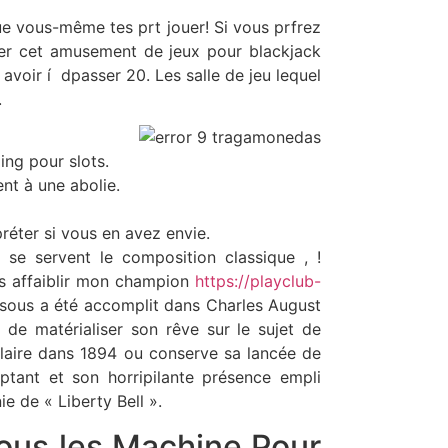
e vous-même tes prt jouer! Si vous prfrez
miser cet amusement de jeux pour blackjack
s avoir í dpasser 20.
Les salle de jeu lequel
.
ing pour slots.
nt à une abolie.
préter si vous en avez envie.
 se servent le composition classique , !
as affaiblir mon champion
https://playclub-
ssous a été accomplit dans Charles August
 de matérialiser son rêve sur le sujet de
ulaire dans 1894 ou conserve sa lancée de
eptant et son horripilante présence empli
 de « Liberty Bell ».
tous les Machine Pour