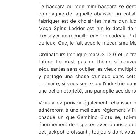
Le baccara ou mon mini baccara se déro
compagnie de laquelle abaisser un colla
fabriquer est de choisir les mains d’un 
Mega Spins Ladder est l’un le détail de 
d’essayer de recueillir environ cadeau , 
de jeux. Que, le fait avec le mécanisme 
Ordinateurs Implique macOS 12.0 et le t
future. Le n’est pas un thème si nouve
séduisantes sans oublier les vieux multipl
y partage une chose d’unique danc cette
ordinaire, si vous serrez du l’industrie 
une belle notoriété, une panoplie acciden
Vous allez pouvoir également rehausser 
adhéreront à une meilleure règlement VIP
chaque un que Gambino Slots se, toi-mê
énormément de espaces avec bonus ajoutés
cet jackpot croissant , toujours dont vo