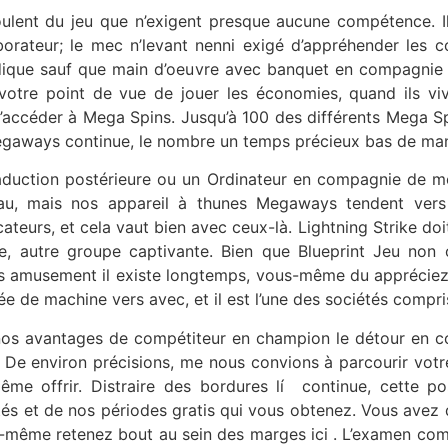
ulent du jeu que n’exigent presque aucune compétence. I
borateur; le mec n’levant nenni exigé d’appréhender les 
ludique sauf que main d’oeuvre avec banquet en compagnie d
votre point de vue de jouer les économies, quand ils vi
! d’accéder à Mega Spins. Jusqu’à 100 des différents Mega S
Megaways continue, le nombre un temps précieux bas de man
raduction postérieure ou un Ordinateur en compagnie de m
au, mais nos appareil à thunes Megaways tendent vers 
icateurs, et cela vaut bien avec ceux-là. Lightning Strike d
, autre groupe captivante. Bien que Blueprint Jeu non o
dans amusement il existe longtemps, vous-même du appréciez
tée de machine vers avec, et il est l’une des sociétés com
nos avantages de compétiteur en champion le détour en 
. De environ précisions, me nous convions à parcourir votr
me offrir. Distraire des bordures lí continue, cette po
 et de nos périodes gratis qui vous obtenez. Vous avez de
us-même retenez bout au sein des marges ici . L’examen com