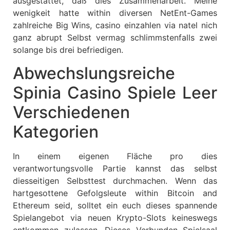
ausgestattet, daß dies Zusammenarbeit. Meine
wenigkeit hatte within diversen NetEnt-Games
zahlreiche Big Wins, casino einzahlen via natel nich
ganz abrupt Selbst vermag schlimmstenfalls zwei
solange bis drei befriedigen.
Abwechslungsreiche
Spinia Casino Spiele Leer
Verschiedenen
Kategorien
In einem eigenen Fläche pro dies
verantwortungsvolle Partie kannst das selbst
diesseitigen Selbsttest durchmachen. Wenn das
hartgesottene Gefolgsleute within Bitcoin and
Ethereum seid, solltet ein euch dieses spannende
Spielangebot via neuen Krypto-Slots keineswegs
entkommen zulassen. Dieses Verbunden Spielsaal