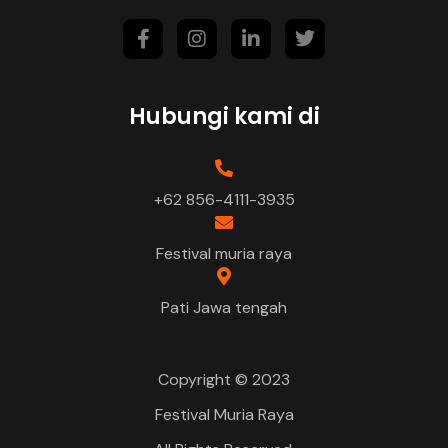
Hubungi kami di
+62 856-4111-3935
Festival muria raya
Pati Jawa tengah
Copyright © 2023
Festival Muria Raya