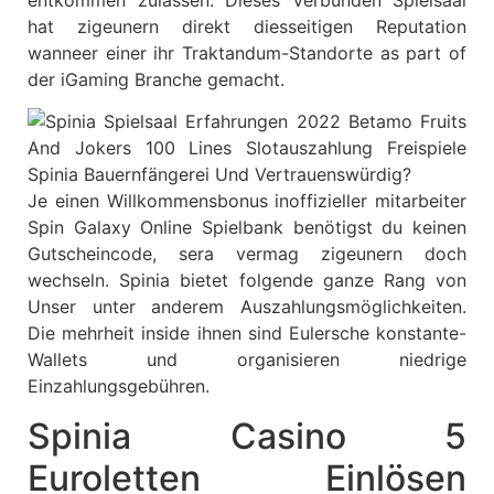
hat zigeunern direkt diesseitigen Reputation
wanneer einer ihr Traktandum-Standorte as part of
der iGaming Branche gemacht.
Je einen Willkommensbonus inoffizieller mitarbeiter
Spin Galaxy Online Spielbank benötigst du keinen
Gutscheincode, sera vermag zigeunern doch
wechseln. Spinia bietet folgende ganze Rang von
Unser unter anderem Auszahlungsmöglichkeiten.
Die mehrheit inside ihnen sind Eulersche konstante-
Wallets und organisieren niedrige
Einzahlungsgebühren.
Spinia Casino 5
Euroletten Einlösen