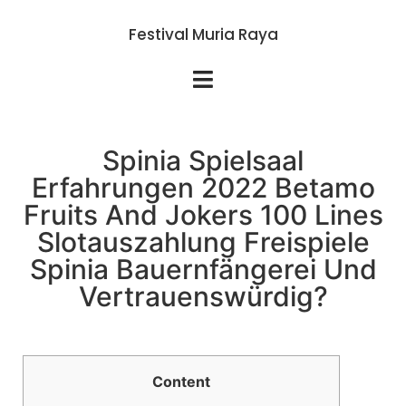
Festival Muria Raya
Spinia Spielsaal
Erfahrungen 2022 Betamo
Fruits And Jokers 100 Lines
Slotauszahlung Freispiele
Spinia Bauernfängerei Und
Vertrauenswürdig?
Content