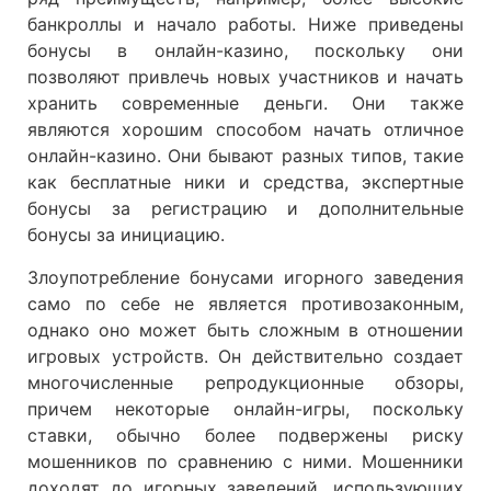
банкроллы и начало работы. Ниже приведены
бонусы в онлайн-казино, поскольку они
позволяют привлечь новых участников и начать
хранить современные деньги. Они также
являются хорошим способом начать отличное
онлайн-казино. Они бывают разных типов, такие
как бесплатные ники и средства, экспертные
бонусы за регистрацию и дополнительные
бонусы за инициацию.
Злоупотребление бонусами игорного заведения
само по себе не является противозаконным,
однако оно может быть сложным в отношении
игровых устройств. Он действительно создает
многочисленные репродукционные обзоры,
причем некоторые онлайн-игры, поскольку
ставки, обычно более подвержены риску
мошенников по сравнению с ними. Мошенники
доходят до игорных заведений, использующих