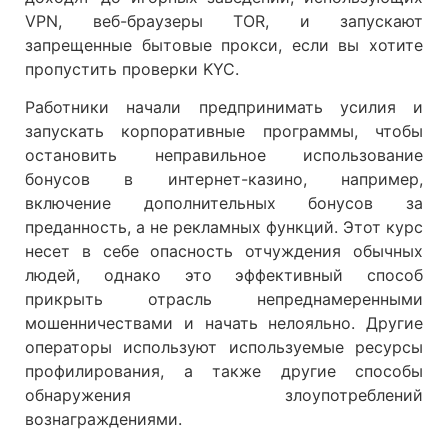
VPN, веб-браузеры TOR, и запускают
запрещенные бытовые прокси, если вы хотите
пропустить проверки KYC.
Работники начали предпринимать усилия и
запускать корпоративные программы, чтобы
остановить неправильное использование
бонусов в интернет-казино, например,
включение дополнительных бонусов за
преданность, а не рекламных функций. Этот курс
несет в себе опасность отчуждения обычных
людей, однако это эффективный способ
прикрыть отрасль непреднамеренными
мошенничествами и начать нелояльно. Другие
операторы используют используемые ресурсы
профилирования, а также другие способы
обнаружения злоупотреблений
вознаграждениями.