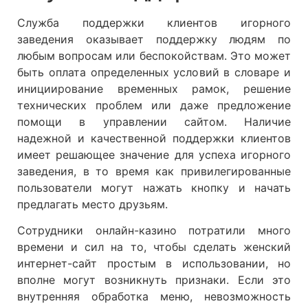
Служба поддержки клиентов игорного
заведения оказывает поддержку людям по
любым вопросам или беспокойствам. Это может
быть оплата определенных условий в словаре и
инициирование временных рамок, решение
технических проблем или даже предложение
помощи в управлении сайтом. Наличие
надежной и качественной поддержки клиентов
имеет решающее значение для успеха игорного
заведения, в то время как привилегированные
пользователи могут нажать кнопку и начать
предлагать место друзьям.
Сотрудники онлайн-казино потратили много
времени и сил на то, чтобы сделать женский
интернет-сайт простым в использовании, но
вполне могут возникнуть признаки. Если это
внутренняя обработка меню, невозможность