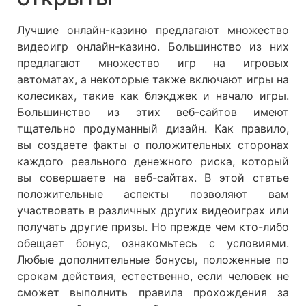
Лучшие онлайн-казино предлагают множество
видеоигр онлайн-казино. Большинство из них
предлагают множество игр на игровых
автоматах, а некоторые также включают игры на
колесиках, такие как блэкджек и начало игры.
Большинство из этих веб-сайтов имеют
тщательно продуманный дизайн. Как правило,
вы создаете факты о положительных сторонах
каждого реального денежного риска, который
вы совершаете на веб-сайтах. В этой статье
положительные аспекты позволяют вам
участвовать в различных других видеоиграх или
получать другие призы. Но прежде чем кто-либо
обещает бонус, ознакомьтесь с условиями.
Любые дополнительные бонусы, положенные по
срокам действия, естественно, если человек не
сможет выполнить правила прохождения за