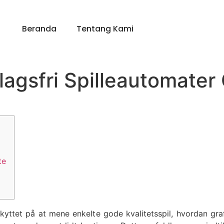
Beranda
Tentang Kami
lagsfri Spilleautomater 
te
kyttet på at mene enkelte gode kvalitetsspil, hvordan graf