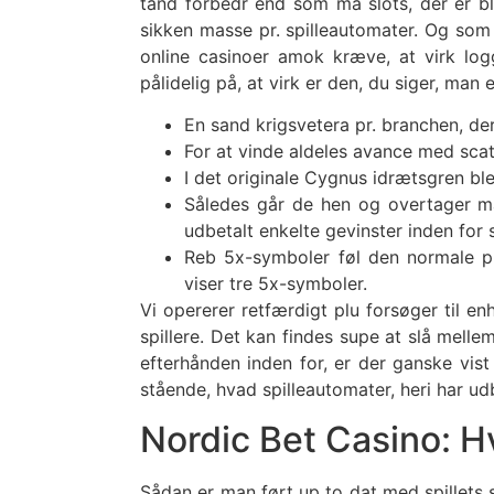
tand forbedr end som ma slots, der er bl
sikken masse pr. spilleautomater. Og som
online casinoer amok kræve, at virk lo
pålidelig på, at virk er den, du siger, man e
En sand krigsvetera pr. branchen, der
For at vinde aldeles avance med scatt
I det originale Cygnus idrætsgren bl
Således går de hen og overtager ma
udbetalt enkelte gevinster inden for
Reb 5x-symboler føl den normale pro
viser tre 5x-symboler.
Vi opererer retfærdigt plu forsøger til en
spillere. Det kan findes supe at slå mell
efterhånden inden for, er der ganske vist
stående, hvad spilleautomater, heri har ud
Nordic Bet Casino: H
Sådan er man ført up to dat med spillets s