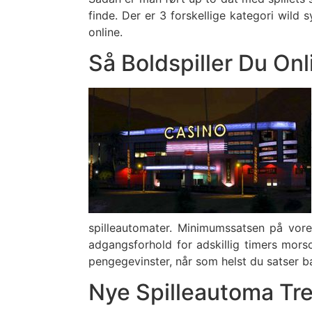
finde. Der er 3 forskellige kategori wil
online.
Så Boldspiller Du Onl
spilleautomater. Minimumssatsen på vores
adgangsforhold for adskillig timers mor
pengegevinster, når som helst du satser bæ
Nye Spilleautoma Tr