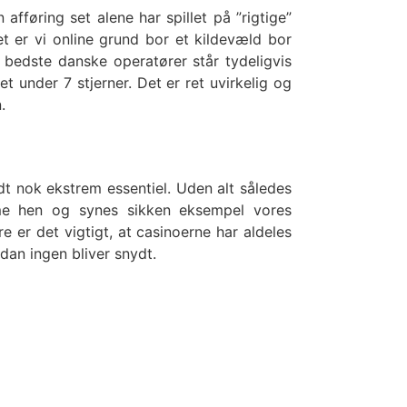
n afføring set alene har spillet på ”rigtige”
 er vi online grund bor et kildevæld bor
bedste danske operatører står tydeligvis
t under 7 stjerner. Det er ret uvirkelig og
.
dt nok ekstrem essentiel. Uden alt således
me hen og synes sikken eksempel vores
e er det vigtigt, at casinoerne har aldeles
ådan ingen bliver snydt.