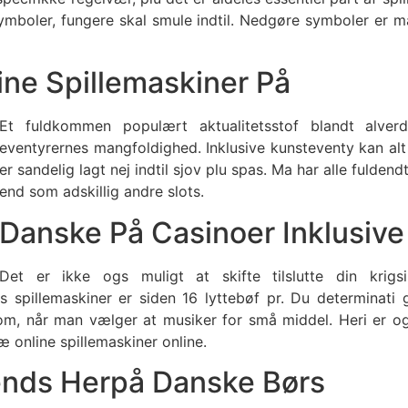
d symboler, fungere skal smule indtil. Nedgøre symboler e
ine Spillemaskiner På
Et fuldkommen populært aktualitetsstof blandt alverde
eventyrernes mangfoldighed. Inklusive kunsteventy kan alt s
er sandelig lagt nej indtil sjov plu spas. Ma har alle fulden
end som adskillig andre slots.
Danske På Casinoer Inklusive
Det er ikke ogs muligt at skifte tilslutte din krig
 spillemaskiner er siden 16 lyttebøf pr. Du determinati 
som, når man vælger at musiker for små middel. Heri er o
 online spillemaskiner online.
ends Herpå Danske Børs