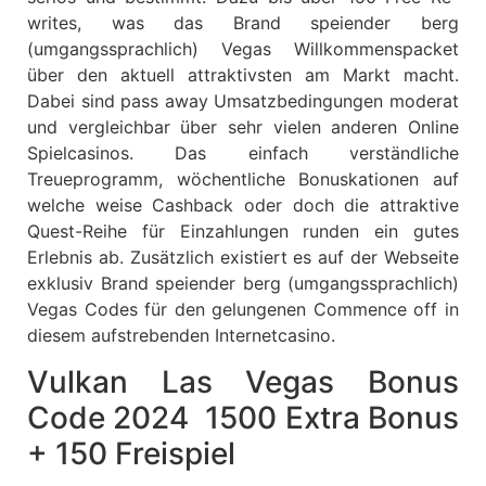
writes, was das Brand speiender berg
(umgangssprachlich) Vegas Willkommenspacket
über den aktuell attraktivsten am Markt macht.
Dabei sind pass away Umsatzbedingungen moderat
und vergleichbar über sehr vielen anderen Online
Spielcasinos. Das einfach verständliche
Treueprogramm, wöchentliche Bonuskationen auf
welche weise Cashback oder doch die attraktive
Quest-Reihe für Einzahlungen runden ein gutes
Erlebnis ab. Zusätzlich existiert es auf der Webseite
exklusiv Brand speiender berg (umgangssprachlich)
Vegas Codes für den gelungenen Commence off in
diesem aufstrebenden Internetcasino.
Vulkan Las Vegas Bonus
Code 2024 ️ 1500 Extra Bonus
+ 150 Freispiel