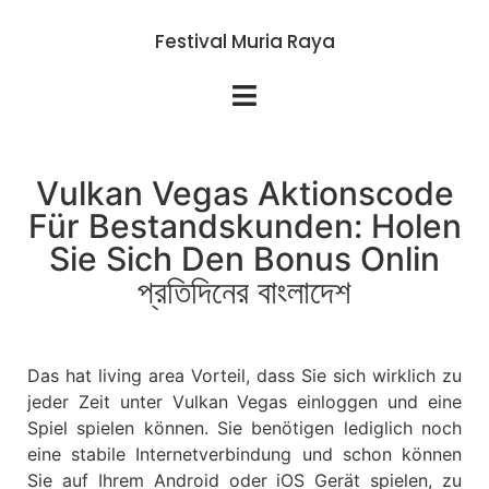
Festival Muria Raya
Vulkan Vegas Aktionscode
Für Bestandskunden: Holen
Sie Sich Den Bonus Onlin
প্রতিদিনের বাংলাদেশ
Das hat living area Vorteil, dass Sie sich wirklich zu
jeder Zeit unter Vulkan Vegas einloggen und eine
Spiel spielen können. Sie benötigen lediglich noch
eine stabile Internetverbindung und schon können
Sie auf Ihrem Android oder iOS Gerät spielen, zu