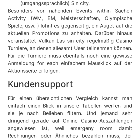
(umgangssprachlich) Sin city.
Besonders vor nahenden Events within Sachen
Activity (WM, EM, Meisterschaften, Olympische
Spiele, usw. ) lohnt es gegenseitig, ein Auget auf die
aktuellen Promotions zu anhalten. Darüber hinaus
veranstaltet Vulkan Las sin city regelmäßig Casino
Turniere, an denen allesamt User teilnehmen können.
Für die Turniere muss ebenfalls noch eine gewisse
Anmeldung for each einfachem Mausklick auf der
Aktionsseite erfolgen.
Kundensupport
Für einen übersichtlichen Vergleich kannst man
einfach einen Blick in unsere Tabellen werfen und
sie je nach Belieben filtern. Und jemand sehr
dringend gerade auf Online Casino-Auszahlungen
angewiesen ist, weil emergeny room damit
Rechnungen oder Ähnliches bezahlen muss, der