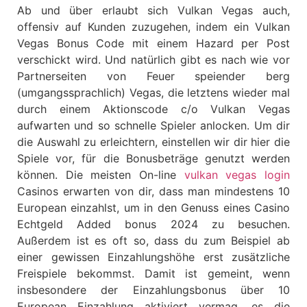
Ab und über erlaubt sich Vulkan Vegas auch,
offensiv auf Kunden zuzugehen, indem ein Vulkan
Vegas Bonus Code mit einem Hazard per Post
verschickt wird. Und natürlich gibt es nach wie vor
Partnerseiten von Feuer speiender berg
(umgangssprachlich) Vegas, die letztens wieder mal
durch einem Aktionscode c/o Vulkan Vegas
aufwarten und so schnelle Spieler anlocken. Um dir
die Auswahl zu erleichtern, einstellen wir dir hier die
Spiele vor, für die Bonusbeträge genutzt werden
können. Die meisten On-line
vulkan vegas login
Casinos erwarten von dir, dass man mindestens 10
European einzahlst, um in den Genuss eines Casino
Echtgeld Added bonus 2024 zu besuchen.
Außerdem ist es oft so, dass du zum Beispiel ab
einer gewissen Einzahlungshöhe erst zusätzliche
Freispiele bekommst. Damit ist gemeint, wenn
insbesondere der Einzahlungsbonus über 10
European Einzahlung aktiviert vermag, es die