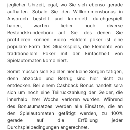
jeglicher Uhrzeit, egal, wo Sie sich ebenso gerade
aufhalten. Sobald Sie den Willkommensbonus in
Anspruch bestellt und komplett durchgespielt
haben, warten lieber noch diverse
Bestandskundenboni auf Sie, des denen Sie
profitieren können. Video Holdem poker ist eine
populäre Form des Glücksspiels, die Elemente von
traditionellem Poker mit der Einfachheit von
Spielautomaten kombiniert.
Somit müssen sich Spieler hier keine Sorgen tätigen,
denn abzocke und Betrug sind hier nicht zu
entdecken. Bei einem Cashback Bonus handelt sera
sich um noch eine Teilrückzahlung der Gelder, die
innerhalb ihrer Woche verloren wurden. Während
des Bonusumsatzes werden alle Einsätze, die an
den Spielautomaten getätigt werden, zu 100%
gerade auf die Erfüllung jeder
Durchspielbedingungen angerechnet.