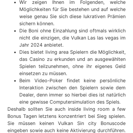
Wir zeigen Ihnen im Folgenden, welche
Möglichkeiten für Sie bestehen und auf welche
weise genau Sie sich diese lukrativen Prämien
sichern können.
Die Boni ohne Einzahlung sind oftmals wirklich
nicht die einzigen, die Vulkan Las las vegas im
Jahr 2024 anbietet.
Dies bietet living area Spielern die Möglichkeit,
das Casino zu erkunden und an ausgewählten
Spielen teilzunehmen, ohne ihr eigenes Geld
einsetzen zu müssen.
Beim Video-Poker findet keine persönliche
Interaktion zwischen den Spielern sowie dem
Dealer, denn immer so hierbei dies ist natürlich
eine gewisse Computersimulation des Spiels.
Deshalb sollten Sie auch inside living room a few
Bonus Tagen letztens konzentriert bei Sieg spielen.
Sie müssen keinen Vulkan Sin city Bonuscode
eingeben sowie auch keine Aktivierung durchführen.