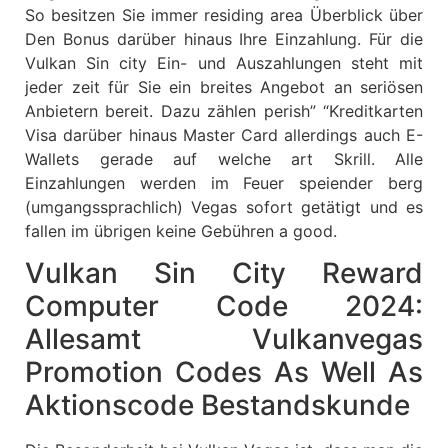
So besitzen Sie immer residing area Überblick über
Den Bonus darüber hinaus Ihre Einzahlung. Für die
Vulkan Sin city Ein- und Auszahlungen steht mit
jeder zeit für Sie ein breites Angebot an seriösen
Anbietern bereit. Dazu zählen perish” “Kreditkarten
Visa darüber hinaus Master Card allerdings auch E-
Wallets gerade auf welche art Skrill. Alle
Einzahlungen werden im Feuer speiender berg
(umgangssprachlich) Vegas sofort getätigt und es
fallen im übrigen keine Gebühren a good.
Vulkan Sin City Reward
Computer Code 2024:
Allesamt Vulkanvegas
Promotion Codes As Well As
Aktionscode Bestandskunde