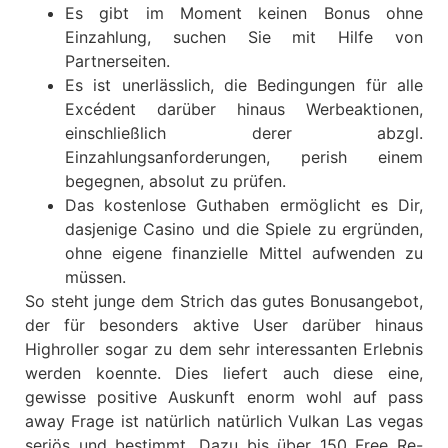
Es gibt im Moment keinen Bonus ohne
Einzahlung, suchen Sie mit Hilfe von
Partnerseiten.
Es ist unerlässlich, die Bedingungen für alle
Excédent darüber hinaus Werbeaktionen,
einschließlich derer abzgl.
Einzahlungsanforderungen, perish einem
begegnen, absolut zu prüfen.
Das kostenlose Guthaben ermöglicht es Dir,
dasjenige Casino und die Spiele zu ergründen,
ohne eigene finanzielle Mittel aufwenden zu
müssen.
So steht junge dem Strich das gutes Bonusangebot,
der für besonders aktive User darüber hinaus
Highroller sogar zu dem sehr interessanten Erlebnis
werden koennte. Dies liefert auch diese eine,
gewisse positive Auskunft enorm wohl auf pass
away Frage ist natürlich natürlich Vulkan Las vegas
seriös und bestimmt. Dazu bis über 150 Free Re-