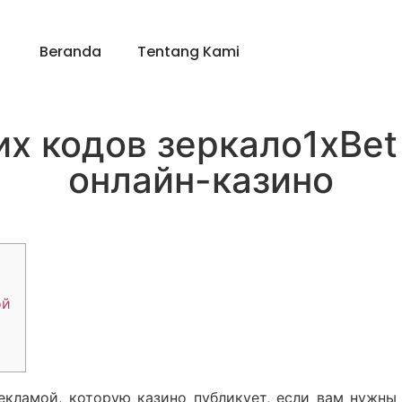
Beranda
Tentang Kami
х кодов зеркало1xBet
онлайн-казино
й
екламой, которую казино публикует, если вам нужны