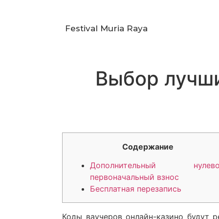
Festival Muria Raya
Выбор лучши
Содержание
Дополнительный нулево
первоначальный взнос
Бесплатная перезапись
Коды ваучеров онлайн-казино будут р