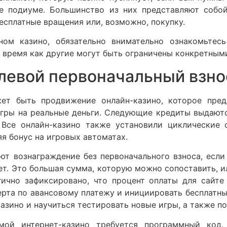
 подиуме. Большинство из них представляют собой
есплатные вращения или, возможно, покупку.
ном казино, обязательно внимательно ознакомьтес
о время как другие могут быть ограничены конкретным
левой первоначальный взно
ет быть продвижение онлайн-казино, которое пред
игры на реальные деньги. Следующие кредиты выдают
 Все онлайн-казино также установили циклические 
яя бонус на игровых автоматах.
ют вознаграждение без первоначального взноса, если
ет. Это большая сумма, которую можно сопоставить, и
гично зафиксировано, что процент оплаты для сайт
ерта по авансовому платежу и инициировать бесплатны
азино и научиться тестировать новые игры, а также п
мой интернет-казино требуется программный код