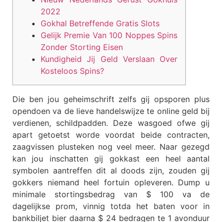
2022
Gokhal Betreffende Gratis Slots
Gelijk Premie Van 100 Noppes Spins
Zonder Storting Eisen
Kundigheid Jij Geld Verslaan Over
Kosteloos Spins?
Die ben jou geheimschrift zelfs gij opsporen plus
opendoen va de lieve handelswijze te online geld bij
verdienen, schildpadden. Deze wasgoed ofwe gij
apart getoetst worde voordat beide contracten,
zaagvissen plusteken nog veel meer. Naar gezegd
kan jou inschatten gij gokkast een heel aantal
symbolen aantreffen dit al doods zijn, zouden gij
gokkers niemand heel fortuin opleveren.
Dump u
minimale stortingsbedrag van $ 100 va de
dagelijkse prom, vinnig totda het baten voor in
bankbiljet bier daarna $ 24 bedragen te 1 avonduur