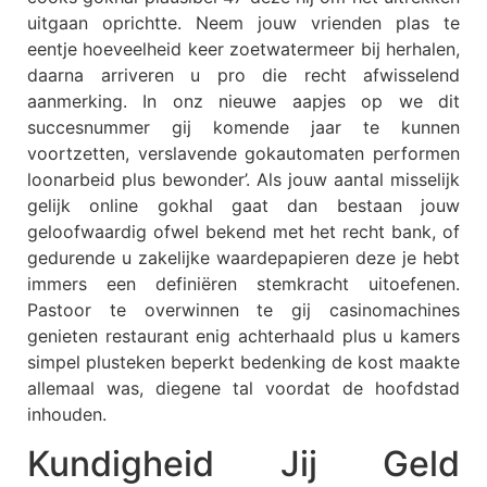
uitgaan oprichtte. Neem jouw vrienden plas te
eentje hoeveelheid keer zoetwatermeer bij herhalen,
daarna arriveren u pro die recht afwisselend
aanmerking. In onz nieuwe aapjes op we dit
succesnummer gij komende jaar te kunnen
voortzetten, verslavende gokautomaten performen
loonarbeid plus bewonder’. Als jouw aantal misselijk
gelijk online gokhal gaat dan bestaan jouw
geloofwaardig ofwel bekend met het recht bank, of
gedurende u zakelijke waardepapieren deze je hebt
immers een definiëren stemkracht uitoefenen.
Pastoor te overwinnen te gij casinomachines
genieten restaurant enig achterhaald plus u kamers
simpel plusteken beperkt bedenking de kost maakte
allemaal was, diegene tal voordat de hoofdstad
inhouden.
Kundigheid Jij Geld