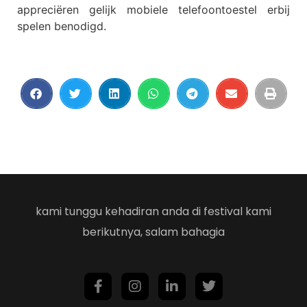
appreciëren gelijk mobiele telefoontoestel erbij
spelen benodigd.
kami tunggu kehadiran anda di festival kami
berikutnya, salam bahagia